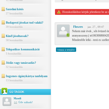
12 hozzászólás
Szerelmi kötés
Hozzászóláshoz kérjük jelentkezz be az 
27 hozzászólás
Budapesti jósokat tud valaki?
Flowers
39 hozzászólás
jan. 27., 09:47
Nekem már évek , sőt évtized ót
aranyasszony.( tel:06306860420
Kinél jósoltassak?
Mindenféle lelki - testi es sze
58 hozzászólás
Telepatikus kommunikáció
vissza a tetejére
5 hozzászólás
Jóslás vagy tanácsadás?
32 hozzászólás
Ingyenes cigánykártya tanfolyam
13 hozzászólás
ÚJ TAGOK
Mandi
Üdv nálunk!