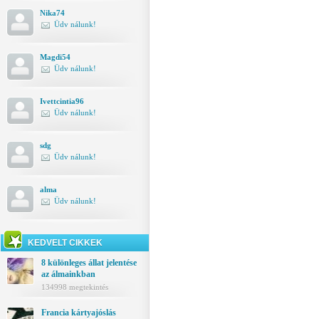
Nika74
Üdv nálunk!
Magdi54
Üdv nálunk!
Ivettcintia96
Üdv nálunk!
sdg
Üdv nálunk!
alma
Üdv nálunk!
KEDVELT CIKKEK
8 különleges állat jelentése
az álmainkban
134998 megtekintés
Francia kártyajóslás