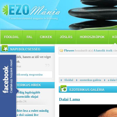
Ezoterikus életmód magazin és közösség
FÖOLDAL
FAL
CIKKEK
JÓSLÁS
HOROSZKÓPOK
KÖ
NAPI BÖLCSESSÉG
Flowers
hozzászólt a(z)
A hatodik érzék
cím
Nem a szándék, hanem az idő vet véget
a szerelemnek.
Publilius Syrus
Napi bölcsesség megosztása
főoldal
ezoterikus galéria
a dalai
EZOTERIKUS HÍREK
EZOTERIKUS GALÉRIA
A világ legdrágább
esszenciális olajai
Dalai Lama
április 24.
Miért lesz a rulett mindig
az első számú live