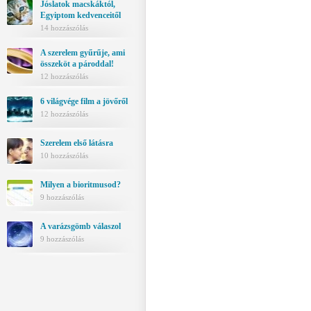
Jóslatok macskáktól,
Egyiptom kedvenceitől
14 hozzászólás
A szerelem gyűrűje, ami
összeköt a pároddal!
12 hozzászólás
6 világvége film a jövőről
12 hozzászólás
Szerelem első látásra
10 hozzászólás
Milyen a bioritmusod?
9 hozzászólás
A varázsgömb válaszol
9 hozzászólás