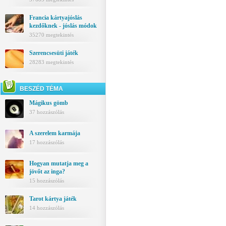
Francia kártyajóslás
kezdőknek - jóslás módok
35270 megtekintés
Szerencsesüti játék
28283 megtekintés
BESZÉD TÉMA
Mágikus gömb
37 hozzászólás
A szerelem karmája
17 hozzászólás
Hogyan mutatja meg a
jövőt az inga?
15 hozzászólás
Tarot kártya játék
14 hozzászólás