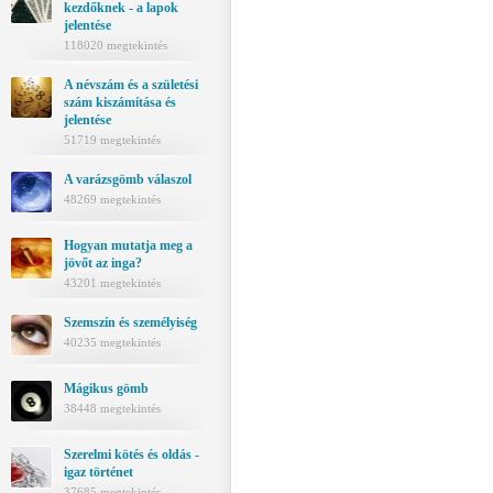
kezdőknek - a lapok
jelentése
118020 megtekintés
A névszám és a születési
szám kiszámítása és
jelentése
51719 megtekintés
A varázsgömb válaszol
48269 megtekintés
Hogyan mutatja meg a
jövőt az inga?
43201 megtekintés
Szemszín és személyiség
40235 megtekintés
Mágikus gömb
38448 megtekintés
Szerelmi kötés és oldás -
igaz történet
37685 megtekintés