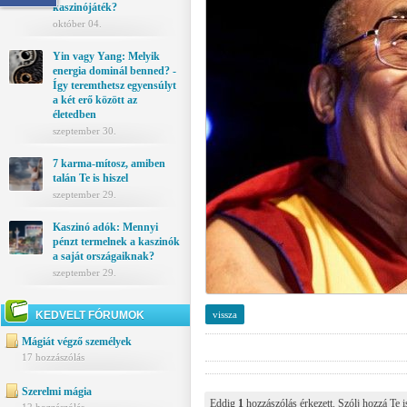
kaszinójáték?
október 04.
Yin vagy Yang: Melyik
energia dominál benned? -
Így teremthetsz egyensúlyt
a két erő között az
életedben
szeptember 30.
7 karma-mítosz, amiben
talán Te is hiszel
szeptember 29.
Kaszinó adók: Mennyi
pénzt termelnek a kaszinók
a saját országaiknak?
szeptember 29.
KEDVELT FÓRUMOK
vissza
Mágiát végző személyek
17 hozzászólás
Szerelmi mágia
Eddig
1
hozzászólás érkezett. Szólj hozzá Te i