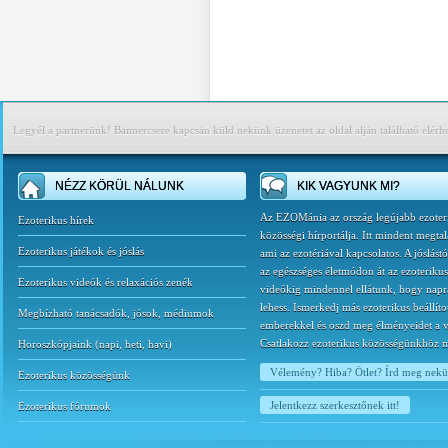
Legyél a partnerünk! Bannercsere kapcsán küld nekünk üzenetet az oldal alján található elérh
NÉZZ KÖRÜL NÁLUNK
KIK VAGYUNK MI?
Az EZOMánia az ország legújabb ezoter
Ezoterikus hírek
közösségi hírportálja. Itt mindent megtal
Ezoterikus játékok és jóslás
ami az ezotériával kapcsolatos. A jóslást
az egészséges életmódon át az ezoterikus
Ezoterikus videók és relaxációs zenék
videókig mindennel ellátunk, hogy napr
lehess. Ismerkedj más ezoterikus beállíto
Megbízható tanácsadók, jósok, médiumok
emberekkel és oszd meg élményeidet a v
Csatlakozz ezoterikus közösségünkhöz 
Horoszkópjaink
(
napi
,
heti
,
havi
)
Vélemény? Hiba? Ötlet? Írd meg nek
Ezoterikus közösségünk
Jelentkezz szerkesztőnek itt!
Ezoterikus fórumok