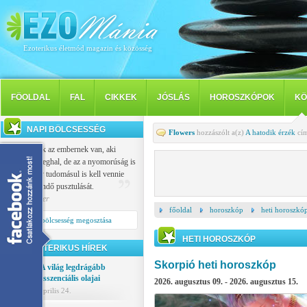
Ezoterikus életmód magazin és közösség
FÖOLDAL
FAL
CIKKEK
JÓSLÁS
HOROSZKÓPOK
KÖ
NAPI BÖLCSESSÉG
Flowers
hozzászólt a(z)
A hatodik érzék
cím
Vallása csak az embernek van, aki
nemcsak meghal, de az a nyomorúság is
sújtja, hogy tudomásul is kell vennie
saját eljövendő pusztulását.
Popper Péter
főoldal
horoszkóp
heti horoszkó
Napi bölcsesség megosztása
HETI HOROSZKÓP
EZOTERIKUS HÍREK
Skorpió heti horoszkóp
A világ legdrágább
esszenciális olajai
2026. augusztus 09. - 2026. augusztus 15.
április 24.