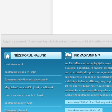
Legyél a partnerünk! Bannercsere kapcsán küld nekünk üzenetet az oldal alján található elérh
NÉZZ KÖRÜL NÁLUNK
KIK VAGYUNK MI?
Az EZOMánia az ország legújabb ezoter
Ezoterikus hírek
közösségi hírportálja. Itt mindent megtal
Ezoterikus játékok és jóslás
ami az ezotériával kapcsolatos. A jóslást
az egészséges életmódon át az ezoterikus
Ezoterikus videók és relaxációs zenék
videókig mindennel ellátunk, hogy napr
lehess. Ismerkedj más ezoterikus beállíto
Megbízható tanácsadók, jósok, médiumok
emberekkel és oszd meg élményeidet a v
Csatlakozz ezoterikus közösségünkhöz 
Horoszkópjaink
(
napi
,
heti
,
havi
)
Vélemény? Hiba? Ötlet? Írd meg nek
Ezoterikus közösségünk
Jelentkezz szerkesztőnek itt!
Ezoterikus fórumok