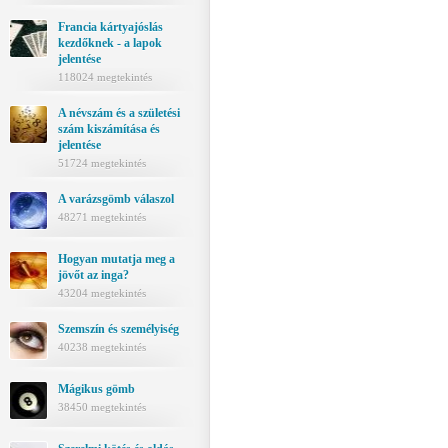
Francia kártyajóslás
kezdőknek - a lapok
jelentése
118024 megtekintés
A névszám és a születési
szám kiszámítása és
jelentése
51724 megtekintés
A varázsgömb válaszol
48271 megtekintés
Hogyan mutatja meg a
jövőt az inga?
43204 megtekintés
Szemszín és személyiség
40238 megtekintés
Mágikus gömb
38450 megtekintés