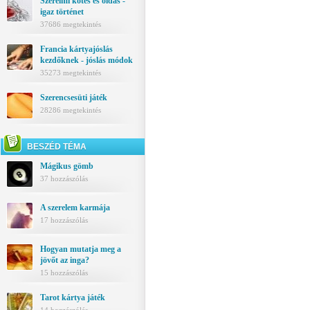
Szerelmi kötés és oldás -
igaz történet
37686 megtekintés
Francia kártyajóslás
kezdőknek - jóslás módok
35273 megtekintés
Szerencsesüti játék
28286 megtekintés
BESZÉD TÉMA
Mágikus gömb
37 hozzászólás
A szerelem karmája
17 hozzászólás
Hogyan mutatja meg a
jövőt az inga?
15 hozzászólás
Tarot kártya játék