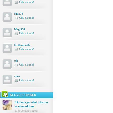
Üdv nálunk!
Nika74
Üdv nálunk!
Magdi54
Üdv nálunk!
Ivettcintia96
Üdv nálunk!
sdg
Üdv nálunk!
alma
Üdv nálunk!
KEDVELT CIKKEK
8 különleges állat jelentése
az álmainkban
135000 megtekintés