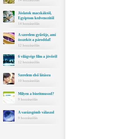
14 hozzászólás
Jóslatok macskáktól,
Egyiptom kedvenceitől
14 hozzászólás
A szerelem gyűrűje, ami
összeköt a pároddal!
12 hozzászólás
6 világvége film a jövőről
12 hozzászólás
Szerelem első látásra
10 hozzászólás
Milyen a bioritmusod?
9 hozzászólás
A varázsgömb válaszol
9 hozzászólás