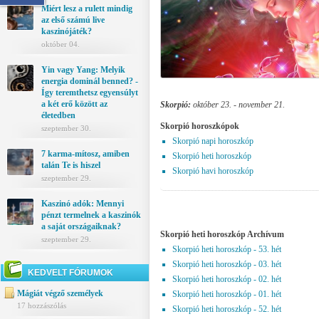
Miért lesz a rulett mindig
az első számú live
kaszinójáték?
október 04.
Yin vagy Yang: Melyik
energia dominál benned? -
Így teremthetsz egyensúlyt
a két erő között az
Skorpió:
október 23. - november 21.
életedben
Skorpió horoszkópok
szeptember 30.
Skorpió napi horoszkóp
7 karma-mítosz, amiben
Skorpió heti horoszkóp
talán Te is hiszel
Skorpió havi horoszkóp
szeptember 29.
Kaszinó adók: Mennyi
pénzt termelnek a kaszinók
a saját országaiknak?
Skorpió heti horoszkóp Archívum
szeptember 29.
Skorpió heti horoszkóp - 53. hét
Skorpió heti horoszkóp - 03. hét
KEDVELT FÓRUMOK
Skorpió heti horoszkóp - 02. hét
Mágiát végző személyek
Skorpió heti horoszkóp - 01. hét
17 hozzászólás
Skorpió heti horoszkóp - 52. hét