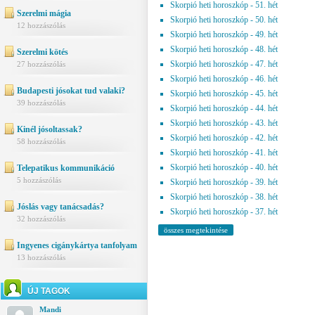
Skorpió heti horoszkóp - 51. hét
Szerelmi mágia
Skorpió heti horoszkóp - 50. hét
12 hozzászólás
Skorpió heti horoszkóp - 49. hét
Skorpió heti horoszkóp - 48. hét
Szerelmi kötés
Skorpió heti horoszkóp - 47. hét
27 hozzászólás
Skorpió heti horoszkóp - 46. hét
Budapesti jósokat tud valaki?
Skorpió heti horoszkóp - 45. hét
39 hozzászólás
Skorpió heti horoszkóp - 44. hét
Skorpió heti horoszkóp - 43. hét
Kinél jósoltassak?
Skorpió heti horoszkóp - 42. hét
58 hozzászólás
Skorpió heti horoszkóp - 41. hét
Skorpió heti horoszkóp - 40. hét
Telepatikus kommunikáció
5 hozzászólás
Skorpió heti horoszkóp - 39. hét
Skorpió heti horoszkóp - 38. hét
Jóslás vagy tanácsadás?
Skorpió heti horoszkóp - 37. hét
32 hozzászólás
összes megtekintése
Ingyenes cigánykártya tanfolyam
13 hozzászólás
ÚJ TAGOK
Mandi