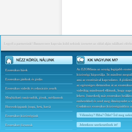
Legyél a partnerünk! Bannercsere kapcsán küld nekünk üzenetet az oldal alján található elérh
NÉZZ KÖRÜL NÁLUNK
KIK VAGYUNK MI?
Az EZOMánia az ország legújabb ezoter
Ezoterikus hírek
közösségi hírportálja. Itt mindent megtal
Ezoterikus játékok és jóslás
ami az ezotériával kapcsolatos. A jóslást
az egészséges életmódon át az ezoterikus
Ezoterikus videók és relaxációs zenék
videókig mindennel ellátunk, hogy napr
lehess. Ismerkedj más ezoterikus beállíto
Megbízható tanácsadók, jósok, médiumok
emberekkel és oszd meg élményeidet a v
Csatlakozz ezoterikus közösségünkhöz 
Horoszkópjaink
(
napi
,
heti
,
havi
)
Vélemény? Hiba? Ötlet? Írd meg nek
Ezoterikus közösségünk
Jelentkezz szerkesztőnek itt!
Ezoterikus fórumok