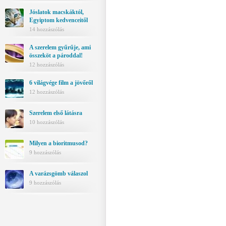
Jóslatok macskáktól,
Egyiptom kedvenceitől
14 hozzászólás
A szerelem gyűrűje, ami
összeköt a pároddal!
12 hozzászólás
6 világvége film a jövőről
12 hozzászólás
Szerelem első látásra
10 hozzászólás
Milyen a bioritmusod?
9 hozzászólás
A varázsgömb válaszol
9 hozzászólás