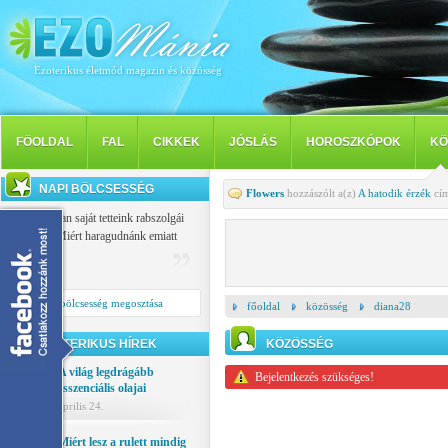
Ezoterikus életmód magazin és közösség
FÖOLDAL
FAL
CIKKEK
JÓSLÁS
HOROSZKÓPOK
KÖ
NAPI BÖLCSESSÉG
Flowers
hozzászólt a(z)
A hatodik érzék
cím
Mindannyian saját tetteink rabszolgái
vagyunk: Miért haragudnánk emiatt
másokra?
Buiddha
Napi bölcsesség megosztása
főoldal
közösség
diana28
EZOTERIKUS HÍREK
KÖZÖSSÉG
A világ legdrágább
Bejelentkezés szükséges!
esszenciális olajai
április 24.
Miért lesz a rulett mindig