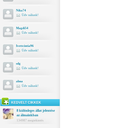
Nika74
Üdv nálunk!
Magdi54
Üdv nálunk!
Ivettcintia96
Üdv nálunk!
sdg
Üdv nálunk!
alma
Üdv nálunk!
KEDVELT CIKKEK
8 különleges állat jelentése
az álmainkban
134987 megtekintés