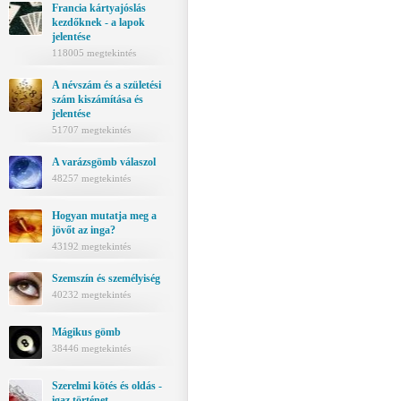
Francia kártyajóslás
kezdőknek - a lapok
jelentése
118005 megtekintés
A névszám és a születési
szám kiszámítása és
jelentése
51707 megtekintés
A varázsgömb válaszol
48257 megtekintés
Hogyan mutatja meg a
jövőt az inga?
43192 megtekintés
Szemszín és személyiség
40232 megtekintés
Mágikus gömb
38446 megtekintés
Szerelmi kötés és oldás -
igaz történet