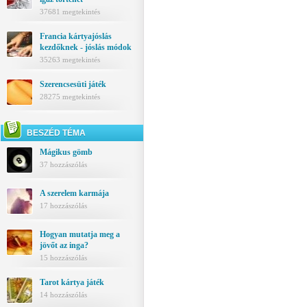
37681 megtekintés
Francia kártyajóslás
kezdőknek - jóslás módok
35263 megtekintés
Szerencsesüti játék
28275 megtekintés
BESZÉD TÉMA
Mágikus gömb
37 hozzászólás
A szerelem karmája
17 hozzászólás
Hogyan mutatja meg a
jövőt az inga?
15 hozzászólás
Tarot kártya játék
14 hozzászólás