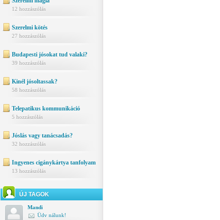
Szerelmi mágia
12 hozzászólás
Szerelmi kötés
27 hozzászólás
Budapesti jósokat tud valaki?
39 hozzászólás
Kinél jósoltassak?
58 hozzászólás
Telepatikus kommunikáció
5 hozzászólás
Jóslás vagy tanácsadás?
32 hozzászólás
Ingyenes cigánykártya tanfolyam
13 hozzászólás
ÚJ TAGOK
Mandi
Üdv nálunk!