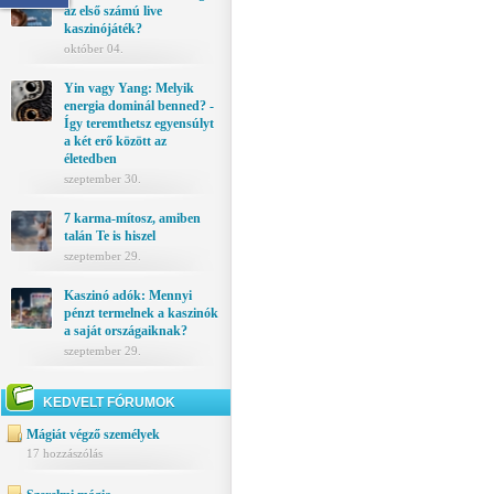
az első számú live
kaszinójáték?
október 04.
Yin vagy Yang: Melyik
energia dominál benned? -
Így teremthetsz egyensúlyt
a két erő között az
életedben
szeptember 30.
7 karma-mítosz, amiben
talán Te is hiszel
szeptember 29.
Kaszinó adók: Mennyi
pénzt termelnek a kaszinók
a saját országaiknak?
szeptember 29.
KEDVELT FÓRUMOK
Mágiát végző személyek
17 hozzászólás