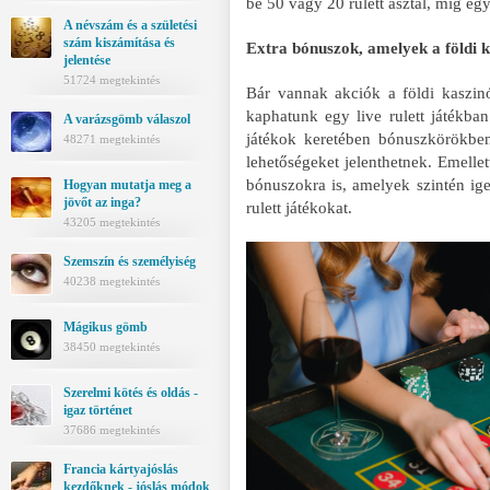
be 50 vagy 20 rulett asztal, míg eg
A névszám és a születési
szám kiszámítása és
Extra bónuszok, amelyek a földi 
jelentése
51724 megtekintés
Bár vannak akciók a földi kaszinó
kaphatunk egy live rulett játékban.
A varázsgömb válaszol
játékok keretében bónuszkörökben
48271 megtekintés
lehetőségeket jelenthetnek. Emelle
bónuszokra is, amelyek szintén ige
Hogyan mutatja meg a
jövőt az inga?
rulett játékokat.
43205 megtekintés
Szemszín és személyiség
40238 megtekintés
Mágikus gömb
38450 megtekintés
Szerelmi kötés és oldás -
igaz történet
37686 megtekintés
Francia kártyajóslás
kezdőknek - jóslás módok