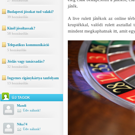
27 hozzászólás
játék.
Budapesti jósokat tud valaki?
39 hozzászólás
A live rulett játékok az online tér
krupiékkal, valódi rulett asztallal
Kinél jósoltassak?
mindent megkaphatnak itt, amit egy
58 hozzászólás
Telepatikus kommunikáció
5 hozzászólás
Jóslás vagy tanácsadás?
32 hozzászólás
Ingyenes cigánykártya tanfolyam
13 hozzászólás
ÚJ TAGOK
Mandi
Üdv nálunk!
Nika74
Üdv nálunk!