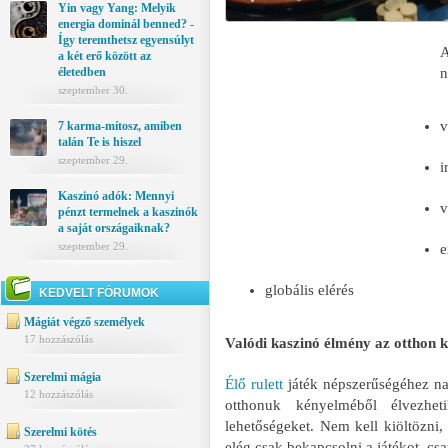
Yin vagy Yang: Melyik
energia dominál benned? -
Így teremthetsz egyensúlyt
A
a két erő között az
életedben
n
szeptember 30.
v
7 karma-mítosz, amiben
talán Te is hiszel
szeptember 29.
i
Kaszinó adók: Mennyi
v
pénzt termelnek a kaszinók
a saját országaiknak?
szeptember 29.
e
globális elérés
KEDVELT FÓRUMOK
Mágiát végző személyek
17 hozzászólás
Valódi kaszinó élmény az otthon 
Szerelmi mágia
Élő rulett
játék népszerűségéhez na
12 hozzászólás
otthonuk kényelméből élvezhet
lehetőségeket. Nem kell kiöltözni, 
Szerelmi kötés
elég csak bekapcsolni a játékot, csa