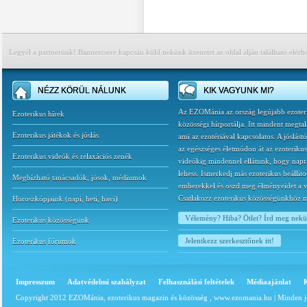
Legyél a partnerünk! Bannercsere kapcsán küld nekünk üzenetet az oldal alján található elérh
NÉZZ KÖRÜL NÁLUNK
KIK VAGYUNK MI?
Az EZOMánia az ország legújabb ezoter
Ezoterikus hírek
közösségi hírportálja. Itt mindent megtal
Ezoterikus játékok és jóslás
ami az ezotériával kapcsolatos. A jóslást
az egészséges életmódon át az ezoterikus
Ezoterikus videók és relaxációs zenék
videókig mindennel ellátunk, hogy napr
lehess. Ismerkedj más ezoterikus beállíto
Megbízható tanácsadók, jósok, médiumok
emberekkel és oszd meg élményeidet a v
Csatlakozz ezoterikus közösségünkhöz 
Horoszkópjaink
(
napi
,
heti
,
havi
)
Vélemény? Hiba? Ötlet? Írd meg nek
Ezoterikus közösségünk
Jelentkezz szerkesztőnek itt!
Ezoterikus fórumok
Impresszum
Adatvédelmi szabályzat
Felhasználási feltételek
Médiaajánlat
Copyright 2012 EZOMánia, ezoterikus magazin és közösség ,
www.ezomania.hu
| Minden j