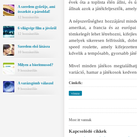
évek óta a toplista élén állni, és 
A szerelem gyűrűje, ami
állnak azok a játékfeljesztők, amel
összeköt a pároddal!
12 hozzászólás
A népszerűséghez hozzájárul mindem
amerikai, a francia és az európai 
6 világvége film a jövőről
tömkelegét lehet létrehozni, kifejl
12 hozzászólás
amelyek sikeresen felfrissítik, dob
Szerelem első látásra
speed roulette, amely kifejezett
10 hozzászólás
kdvelik a tempósabb, gyorsabb ját
Milyen a bioritmusod?
Mivel minden játékos megtalálhat
9 hozzászólás
variáció, hamar a játékosok kedvenc
Címkék:
A varázsgömb válaszol
9 hozzászólás
vissza
Most itt vannak
Kapcsolódó cikkek