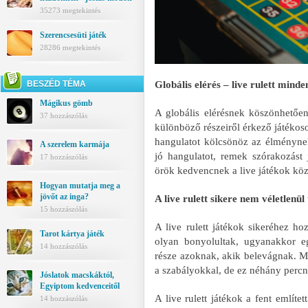
35273 megtekintés
Szerencsesüti játék
28286 megtekintés
BESZÉD TÉMA
Globális elérés – live rulett minde
Mágikus gömb
A globális elérésnek köszönhetően 
37 hozzászólás
különböző részeiről érkező játékoso
hangulatot kölcsönöz az élménynek
A szerelem karmája
jó hangulatot, remek szórakozást j
17 hozzászólás
örök kedvencnek a live játékok közöt
Hogyan mutatja meg a
jövőt az inga?
A live rulett sikere nem véletlenül
15 hozzászólás
A live rulett játékok sikeréhez h
Tarot kártya játék
olyan bonyolultak, ugyanakkor e
14 hozzászólás
része azoknak, akik belevágnak. 
a szabályokkal, de ez néhány percn
Jóslatok macskáktól,
Egyiptom kedvenceitől
A live rulett játékok a fent emlí
14 hozzászólás