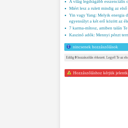
A világ legdrágább esszenciális o
Miért lesz a rulett mindig az els
Yin vagy Yang: Melyik energia d
egyensúlyt a két erő között az é
7 karma-mítosz, amiben talán Te 
Kaszinó adók: Mennyi pénzt term
nincsenek hozzászólások
Eddig
0
hozzászólás érkezett. Legyél Te az els
Hozzászóláshoz kérjük jelentk