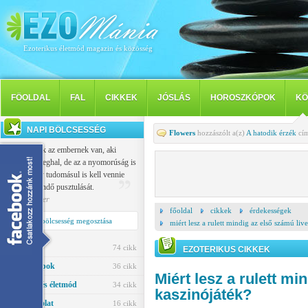
Ezoterikus életmód magazin és közösség
FÖOLDAL
FAL
CIKKEK
JÓSLÁS
HOROSZKÓPOK
KÖ
NAPI BÖLCSESSÉG
Flowers
hozzászólt a(z)
A hatodik érzék
cím
Vallása csak az embernek van, aki
nemcsak meghal, de az a nyomorúság is
sújtja, hogy tudomásul is kell vennie
saját eljövendő pusztulását.
Popper Péter
főoldal
cikkek
érdekességek
Napi bölcsesség megosztása
miért lesz a rulett mindig az első számú liv
Jóslás
74 cikk
EZOTERIKUS CIKKEK
Horoszkópok
36 cikk
Miért lesz a rulett mi
Egészség és életmód
34 cikk
kaszinójáték?
Párkapcsolat
16 cikk