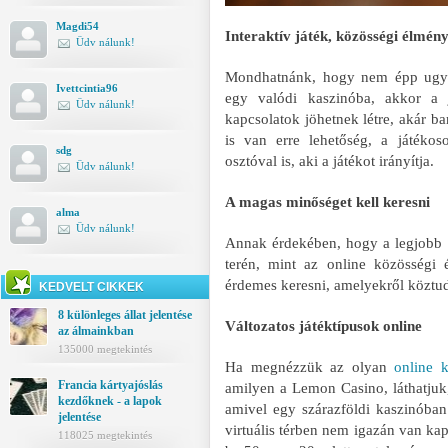
Magdi54
Interaktív játék, közösségi élmén
Üdv nálunk!
Mondhatnánk, hogy nem épp ugyan
Ivettcintia96
egy valódi kaszinóba, akkor a j
Üdv nálunk!
kapcsolatok jöhetnek létre, akár bar
is van erre lehetőség, a játékos
sdg
osztóval is, aki a játékot irányítja.
Üdv nálunk!
A magas minőséget kell keresni
alma
Üdv nálunk!
Annak érdekében, hogy a legjobb 
terén, mint az online közösségi é
érdemes keresni, amelyekről köztu
KEDVELT CIKKEK
8 különleges állat jelentése
Változatos játéktípusok online
az álmainkban
135000 megtekintés
Ha megnézzük az olyan
online 
Francia kártyajóslás
amilyen a Lemon Casino, láthatjuk
kezdőknek - a lapok
amivel egy szárazföldi kaszinóba
jelentése
virtuális térben nem igazán van kap
118025 megtekintés