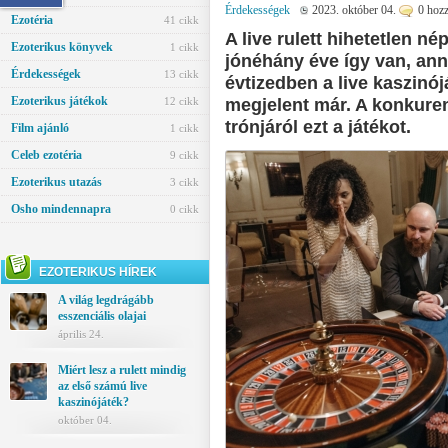
Érdekességek
2023. október 04.
0 hozz
Ezotéria
41 cikk
A live rulett hihetetlen n
Ezoterikus könyvek
1 cikk
jónéhány éve így van, ann
Érdekességek
13 cikk
évtizedben a live kaszinó
Ezoterikus játékok
12 cikk
megjelent már. A konkure
trónjáról ezt a játékot.
Film ajánló
1 cikk
Celeb ezotéria
9 cikk
Ezoterikus utazás
3 cikk
Osho mindennapra
0 cikk
EZOTERIKUS HÍREK
A világ legdrágább
esszenciális olajai
április 24.
Miért lesz a rulett mindig
az első számú live
kaszinójáték?
október 04.