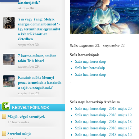
kaszinójáték?
október 04.
Yin vagy Yang: Melyik
energia dominál benned? -
Így teremthetsz egyensúlyt
a két erő között az
életedben
szeptember 30.
Szűz:
augusztus 23. - szeptember 22.
Szűz horoszkópok
7 karma-mítosz, amiben
talán Te is hiszel
Szűz napi horoszkóp
szeptember 29.
Szűz heti horoszkóp
Szűz havi horoszkóp
Kaszinó adók: Mennyi
pénzt termelnek a kaszinók
a saját országaiknak?
szeptember 29.
Szűz napi horoszkóp Archívum
KEDVELT FÓRUMOK
Szűz napi horoszkóp - 2018. május 20.
Szűz napi horoszkóp - 2018. május 19.
Mágiát végző személyek
Szűz napi horoszkóp - 2018. május 18.
17 hozzászólás
Szűz napi horoszkóp - 2018. május 17.
Szerelmi mágia
Szűz napi horoszkóp - 2018. május 16.