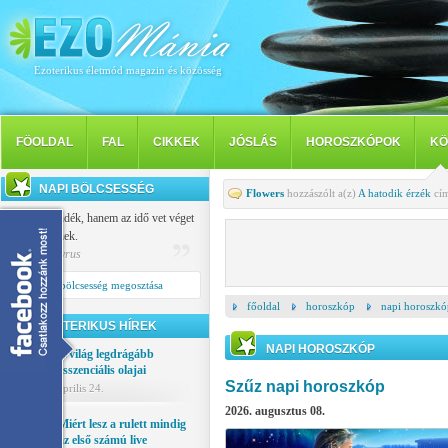
Ezoterikus életmód magazin és közösség
FÖOLDAL
FAL
CIKKEK
JÓSLÁS
HOROSZKÓPOK
KÖ
NAPI BÖLCSESSÉG
Flowers
hozzászólt a(z)
A hatodik érzék
cím
Nem a szándék, hanem az idő vet véget
a szerelemnek.
Publilius Syrus
Napi bölcsesség megosztása
főoldal
horoszkóp
napi horoszkó
EZOTERIKUS HÍREK
NAPI HOROSZKÓP
A világ legdrágább
esszenciális olajai
Szűz napi horoszkóp
április 24.
2026. augusztus 08.
Miért lesz a rulett mindig
az első számú live