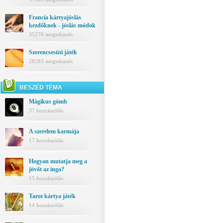
Francia kártyajóslás
kezdőknek - jóslás módok
35270 megtekintés
Szerencsesüti játék
28283 megtekintés
BESZÉD TÉMA
Mágikus gömb
37 hozzászólás
A szerelem karmája
17 hozzászólás
Hogyan mutatja meg a
jövőt az inga?
15 hozzászólás
Tarot kártya játék
14 hozzászólás