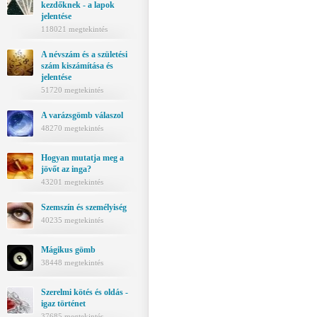
kezdőknek - a lapok
jelentése
118021 megtekintés
A névszám és a születési
szám kiszámítása és
jelentése
51720 megtekintés
A varázsgömb válaszol
48270 megtekintés
Hogyan mutatja meg a
jövőt az inga?
43201 megtekintés
Szemszín és személyiség
40235 megtekintés
Mágikus gömb
38448 megtekintés
Szerelmi kötés és oldás -
igaz történet
37685 megtekintés