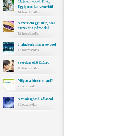
Jóslatok macskáktól,
Egyiptom kedvenceitől
14 hozzászólás
A szerelem gyűrűje, ami
összeköt a pároddal!
12 hozzászólás
6 világvége film a jövőről
12 hozzászólás
Szerelem első látásra
10 hozzászólás
Milyen a bioritmusod?
9 hozzászólás
A varázsgömb válaszol
9 hozzászólás