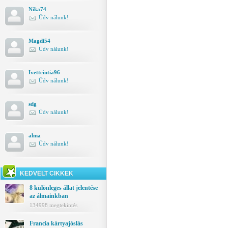
Nika74
Üdv nálunk!
Magdi54
Üdv nálunk!
Ivettcintia96
Üdv nálunk!
sdg
Üdv nálunk!
alma
Üdv nálunk!
KEDVELT CIKKEK
8 különleges állat jelentése
az álmainkban
134998 megtekintés
Francia kártyajóslás