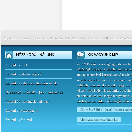
Legyél a partnerünk! Bannercsere kapcsán küld nekünk üzenetet az oldal alján található elérh
NÉZZ KÖRÜL NÁLUNK
KIK VAGYUNK MI?
Az EZOMánia az ország legújabb ezoter
Ezoterikus hírek
közösségi hírportálja. Itt mindent megtal
Ezoterikus játékok és jóslás
ami az ezotériával kapcsolatos. A jóslást
az egészséges életmódon át az ezoterikus
Ezoterikus videók és relaxációs zenék
videókig mindennel ellátunk, hogy napr
lehess. Ismerkedj más ezoterikus beállíto
Megbízható tanácsadók, jósok, médiumok
emberekkel és oszd meg élményeidet a v
Csatlakozz ezoterikus közösségünkhöz 
Horoszkópjaink
(
napi
,
heti
,
havi
)
Vélemény? Hiba? Ötlet? Írd meg nek
Ezoterikus közösségünk
Jelentkezz szerkesztőnek itt!
Ezoterikus fórumok