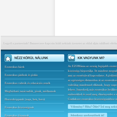
Legyél a partnerünk! Bannercsere kapcsán küld nekünk üzenetet az oldal alján található elérh
NÉZZ KÖRÜL NÁLUNK
KIK VAGYUNK MI?
Az EZOMánia az ország legújabb ezoter
Ezoterikus hírek
közösségi hírportálja. Itt mindent megtal
Ezoterikus játékok és jóslás
ami az ezotériával kapcsolatos. A jóslást
az egészséges életmódon át az ezoterikus
Ezoterikus videók és relaxációs zenék
videókig mindennel ellátunk, hogy napr
lehess. Ismerkedj más ezoterikus beállíto
Megbízható tanácsadók, jósok, médiumok
emberekkel és oszd meg élményeidet a v
Csatlakozz ezoterikus közösségünkhöz 
Horoszkópjaink
(
napi
,
heti
,
havi
)
Vélemény? Hiba? Ötlet? Írd meg nek
Ezoterikus közösségünk
Jelentkezz szerkesztőnek itt!
Ezoterikus fórumok