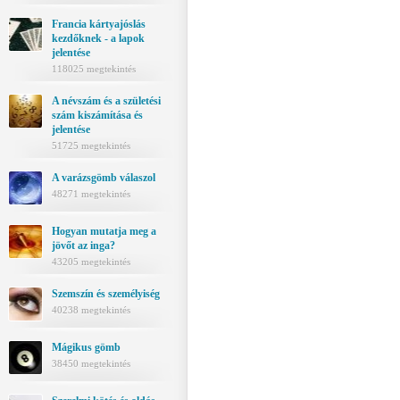
Francia kártyajóslás
kezdőknek - a lapok
jelentése
118025 megtekintés
A névszám és a születési
szám kiszámítása és
jelentése
51725 megtekintés
A varázsgömb válaszol
48271 megtekintés
Hogyan mutatja meg a
jövőt az inga?
43205 megtekintés
Szemszín és személyiség
40238 megtekintés
Mágikus gömb
38450 megtekintés