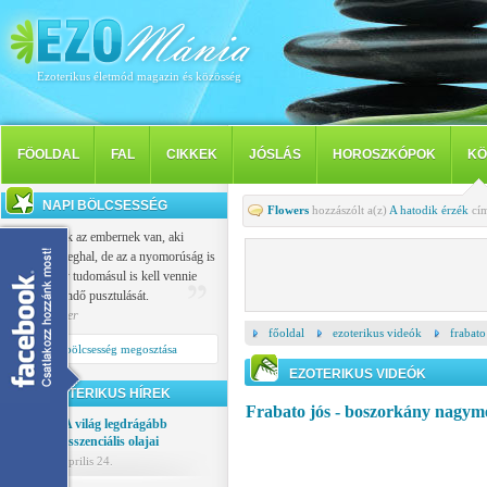
Ezoterikus életmód magazin és közösség
FÖOLDAL
FAL
CIKKEK
JÓSLÁS
HOROSZKÓPOK
KÖ
NAPI BÖLCSESSÉG
Flowers
hozzászólt a(z)
A hatodik érzék
cím
Vallása csak az embernek van, aki
nemcsak meghal, de az a nyomorúság is
sújtja, hogy tudomásul is kell vennie
saját eljövendő pusztulását.
Popper Péter
főoldal
ezoterikus videók
frabato
Napi bölcsesség megosztása
EZOTERIKUS VIDEÓK
EZOTERIKUS HÍREK
Frabato jós - boszorkány nagyme
A világ legdrágább
esszenciális olajai
április 24.