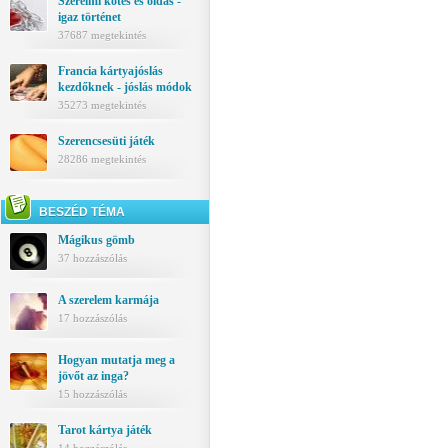
Szerelmi kötés és oldás -
igaz történet
37687 megtekintés
Francia kártyajóslás
kezdőknek - jóslás módok
35273 megtekintés
Szerencsesüti játék
28286 megtekintés
BESZÉD TÉMA
Mágikus gömb
37 hozzászólás
A szerelem karmája
17 hozzászólás
Hogyan mutatja meg a
jövőt az inga?
15 hozzászólás
Tarot kártya játék