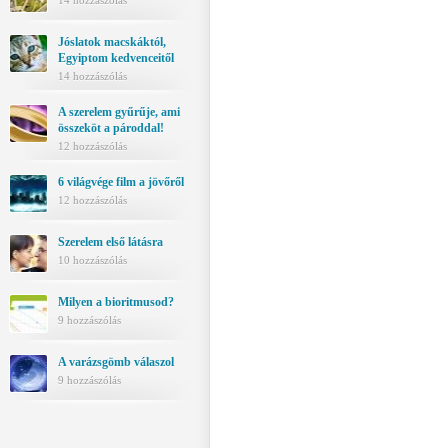
14 hozzászólás
Jóslatok macskáktól,
Egyiptom kedvenceitől
14 hozzászólás
A szerelem gyűrűje, ami
összeköt a pároddal!
12 hozzászólás
6 világvége film a jövőről
12 hozzászólás
Szerelem első látásra
10 hozzászólás
Milyen a bioritmusod?
9 hozzászólás
A varázsgömb válaszol
9 hozzászólás