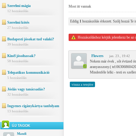
Szerelmi mágia
Most itt vannak
12 hozzászólás
Eddig
1
hozzászólás érkezett. Szólj hozzá Te i
Szerelmi kötés
27 hozzászólás
Hozzászóláshoz kérjük jelentkezz be az 
Budapesti jósokat tud valaki?
39 hozzászólás
Kinél jósoltassak?
Flowers
jan. 23., 19:42
58 hozzászólás
Nekem már évek , sőt évtized óta
aranyasszony.( tel:06306860420
Mindenféle lelki - testi es sze
Telepatikus kommunikáció
5 hozzászólás
vissza a tetejére
Jóslás vagy tanácsadás?
32 hozzászólás
Ingyenes cigánykártya tanfolyam
13 hozzászólás
ÚJ TAGOK
Mandi