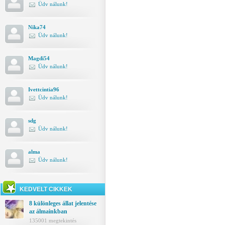
Üdv nálunk!
Nika74
Üdv nálunk!
Magdi54
Üdv nálunk!
Ivettcintia96
Üdv nálunk!
sdg
Üdv nálunk!
alma
Üdv nálunk!
KEDVELT CIKKEK
8 különleges állat jelentése
az álmainkban
135001 megtekintés