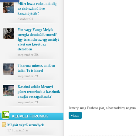
Miért lesz a rulett mindig
az első számú live
kaszinójáték?
október 04.
Yin vagy Yang: Melyik
energia dominál benned? -
Így teremthetsz egyensúlyt
a két erő között az
életedben
szeptember 30.
7 karma-mítosz, amiben
talán Te is hiszel
szeptember 29.
Kaszinó adók: Mennyi
pénzt termelnek a kaszinók
a saját országaiknak?
szeptember 29.
Ismerje meg Frabato jóst, a boszorkány nagyme
vissza
KEDVELT FÓRUMOK
Mágiát végző személyek
17 hozzászólás