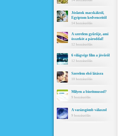
14 hozzászólás
Jóslatok macskáktól,
Egyiptom kedvenceitől
14 hozzászólás
A szerelem gyűrűje, ami
összeköt a pároddal!
12 hozzászólás
6 világvége film a jövőről
12 hozzászólás
Szerelem első látásra
10 hozzászólás
Milyen a bioritmusod?
9 hozzászólás
A varázsgömb válaszol
9 hozzászólás