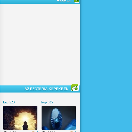
AJÁNLÓ
AZ EZOTÉRIA KÉPEKBEN
kép 523
kép 335