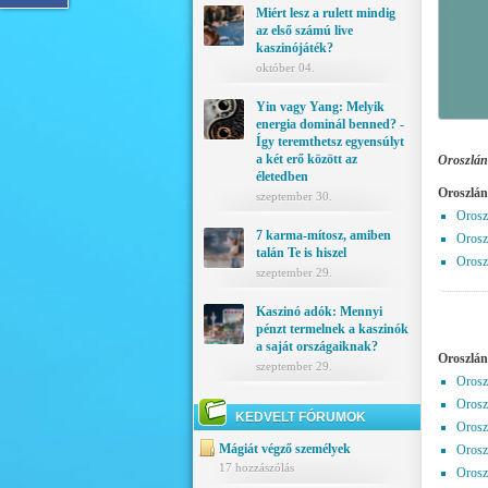
Miért lesz a rulett mindig
az első számú live
kaszinójáték?
október 04.
Yin vagy Yang: Melyik
energia dominál benned? -
Így teremthetsz egyensúlyt
a két erő között az
Oroszlán
életedben
Oroszlán
szeptember 30.
Orosz
7 karma-mítosz, amiben
Orosz
talán Te is hiszel
Orosz
szeptember 29.
Kaszinó adók: Mennyi
pénzt termelnek a kaszinók
a saját országaiknak?
Oroszlán
szeptember 29.
Oroszl
Orosz
KEDVELT FÓRUMOK
Orosz
Mágiát végző személyek
Oroszl
17 hozzászólás
Orosz