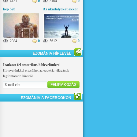
4131
0
3104
0
kép 526
Az akadályokat akkor
látjuk, ha levesszük
tekintetünket a célról
2984
0
5612
0
EZOMÁNIA HÍRLEVÉL
Iratkozz fel ezoterikus hírlevelünkre!
Hírlevelünkkel értesülhet az ezotéria világának
legfontosabb híreiről.
FELIRAKOZÁS
EZOMÁNIA A FACEBOOKON