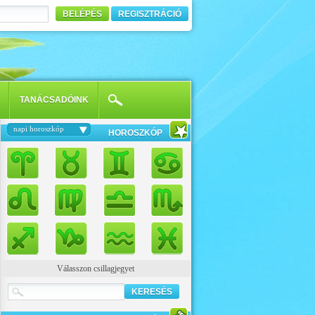
BELÉPÉS
REGISZTRÁCIÓ
TANÁCSADÓINK
napi horoszkóp
HOROSZKÓP
Válasszon csillagjegyet