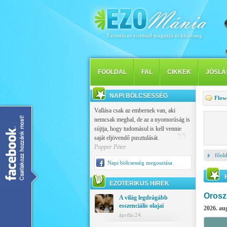
Ezoterikus életmód magazin és közösség
FÖOLDAL
FAL
CIKKEK
JÓSLÁ
NAPI BÖLCSESSÉG
Flow
Vallása csak az embernek van, aki
nemcsak meghal, de az a nyomorúság is
sújtja, hogy tudomásul is kell vennie
saját eljövendő pusztulását.
Popper Péter
főold
Napi bölcsesség megosztása
EZOTERIKUS HÍREK
Orosz
A világ legdrágább
esszenciális olajai
2026. au
április 24.