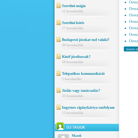
Orosz
Szerelmi mágia
Orosz
12 hozzászólás
Orosz
Orosz
Szerelmi kötés
Orosz
27 hozzászólás
Orosz
Budapesti jósokat tud valaki?
Orosz
39 hozzászólás
összes m
Kinél jósoltassak?
58 hozzászólás
Telepatikus kommunikáció
5 hozzászólás
Jóslás vagy tanácsadás?
32 hozzászólás
Ingyenes cigánykártya tanfolyam
13 hozzászólás
ÚJ TAGOK
Mandi