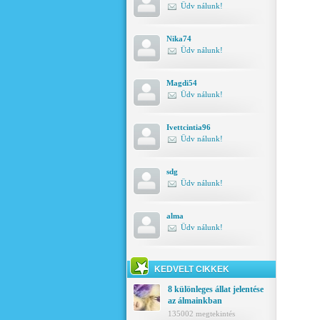
Üdv nálunk!
Nika74
Üdv nálunk!
Magdi54
Üdv nálunk!
Ivettcintia96
Üdv nálunk!
sdg
Üdv nálunk!
alma
Üdv nálunk!
KEDVELT CIKKEK
8 különleges állat jelentése
az álmainkban
135002 megtekintés