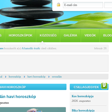
S
HOROSZKÓPOK
KÖZÖSSÉG
GALÉRIA
VIDEÓK
BLOG
ers
hozzászólt a(z)
A hatodik érzék
című cikkhez.
február 20.
al
horoszkóp
havi horoszkóp
oroszlán
HAVI HOROSZKÓP
CSILLAGJEGYEK
lán havi horoszkóp
Kos horoszkópja
2026. augusztus
gusztus
Bika horoszkópja