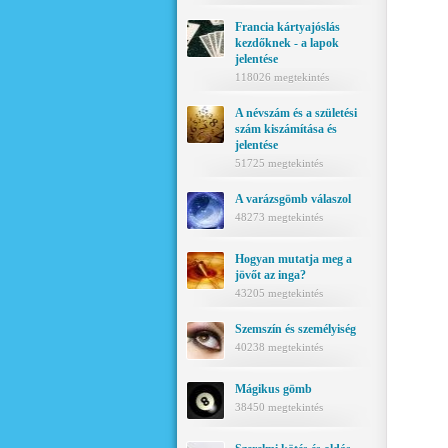
Francia kártyajóslás
kezdőknek - a lapok
jelentése
118026 megtekintés
A névszám és a születési
szám kiszámítása és
jelentése
51725 megtekintés
A varázsgömb válaszol
48273 megtekintés
Hogyan mutatja meg a
jövőt az inga?
43205 megtekintés
Szemszín és személyiség
40238 megtekintés
Mágikus gömb
38450 megtekintés