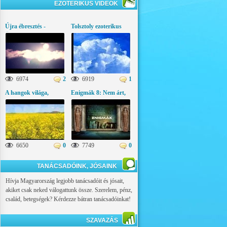
EZOTERIKUS VIDEÓK
Újra ébresztés -
Tolsztoly ezoterikus
Üzenetek az égi
gondolatai
világból
6974
2
6919
1
A hangok világa,
Enigmák 8: Nem árt,
ezoterikus látványfilm
ha tudod!
6650
0
7749
0
TANÁCSADÓINK, JÓSAINK
Hívja Magyarország legjobb tanácsadóit és jósait,
akiket csak neked válogattunk össze. Szerelem, pénz,
család, betegségek? Kérdezze bátran tanácsadóinkat!
SZAVAZÁS