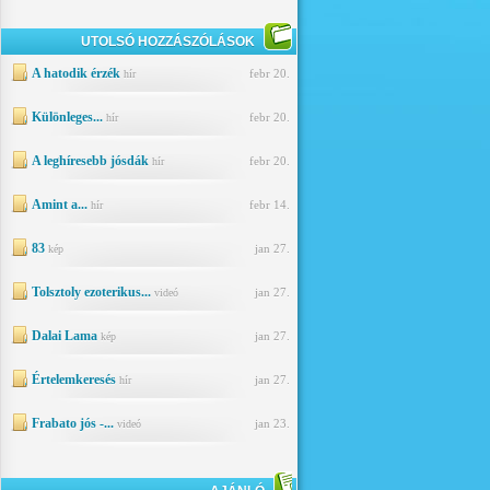
UTOLSÓ HOZZÁSZÓLÁSOK
A hatodik érzék
febr 20.
hír
Különleges...
febr 20.
hír
A leghíresebb jósdák
febr 20.
hír
Amint a...
febr 14.
hír
83
jan 27.
kép
Tolsztoly ezoterikus...
jan 27.
videó
Dalai Lama
jan 27.
kép
Értelemkeresés
jan 27.
hír
Frabato jós -...
jan 23.
videó