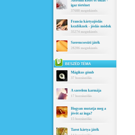
Szerelmi kötés és oldás -
igaz történet
37688 megtekintés
Francia kártyajóslás
kezdőknek - jóslás módok
35274 megtekintés
Szerencsesüti játék
28286 megtekintés
BESZÉD TÉMA
Mágikus gömb
37 hozzászólás
A szerelem karmája
17 hozzászólás
Hogyan mutatja meg a
jövőt az inga?
15 hozzászólás
Tarot kártya játék