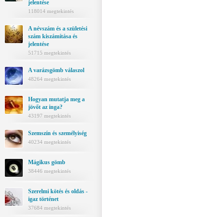
jelentése
118014 megtekintés
A névszám és a születési
szám kiszámítása és
jelentése
51715 megtekintés
A varázsgömb válaszol
48264 megtekintés
Hogyan mutatja meg a
jövőt az inga?
43197 megtekintés
Szemszín és személyiség
40234 megtekintés
Mágikus gömb
38446 megtekintés
Szerelmi kötés és oldás -
igaz történet
37684 megtekintés