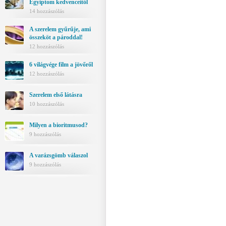
Egyiptom kedvenceitől
14 hozzászólás
A szerelem gyűrűje, ami
összeköt a pároddal!
12 hozzászólás
6 világvége film a jövőről
12 hozzászólás
Szerelem első látásra
10 hozzászólás
Milyen a bioritmusod?
9 hozzászólás
A varázsgömb válaszol
9 hozzászólás