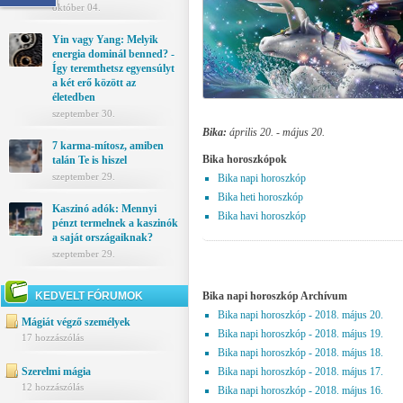
október 04.
Yin vagy Yang: Melyik
energia dominál benned? -
Így teremthetsz egyensúlyt
a két erő között az
életedben
szeptember 30.
Bika:
április 20. - május 20.
7 karma-mítosz, amiben
Bika horoszkópok
talán Te is hiszel
szeptember 29.
Bika napi horoszkóp
Bika heti horoszkóp
Kaszinó adók: Mennyi
Bika havi horoszkóp
pénzt termelnek a kaszinók
a saját országaiknak?
szeptember 29.
KEDVELT FÓRUMOK
Bika napi horoszkóp Archívum
Bika napi horoszkóp - 2018. május 20.
Mágiát végző személyek
Bika napi horoszkóp - 2018. május 19.
17 hozzászólás
Bika napi horoszkóp - 2018. május 18.
Szerelmi mágia
Bika napi horoszkóp - 2018. május 17.
12 hozzászólás
Bika napi horoszkóp - 2018. május 16.