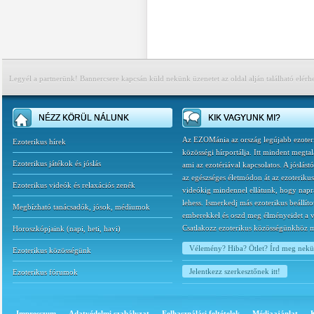
Legyél a partnerünk! Bannercsere kapcsán küld nekünk üzenetet az oldal alján található elérh
NÉZZ KÖRÜL NÁLUNK
KIK VAGYUNK MI?
Az EZOMánia az ország legújabb ezoter
Ezoterikus hírek
közösségi hírportálja. Itt mindent megtal
Ezoterikus játékok és jóslás
ami az ezotériával kapcsolatos. A jóslást
az egészséges életmódon át az ezoterikus
Ezoterikus videók és relaxációs zenék
videókig mindennel ellátunk, hogy napr
lehess. Ismerkedj más ezoterikus beállíto
Megbízható tanácsadók, jósok, médiumok
emberekkel és oszd meg élményeidet a v
Csatlakozz ezoterikus közösségünkhöz 
Horoszkópjaink
(
napi
,
heti
,
havi
)
Vélemény? Hiba? Ötlet? Írd meg nek
Ezoterikus közösségünk
Jelentkezz szerkesztőnek itt!
Ezoterikus fórumok
Impresszum
Adatvédelmi szabályzat
Felhasználási feltételek
Médiaajánlat