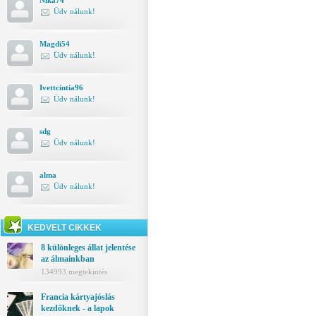
Nika74
Üdv nálunk!
Magdi54
Üdv nálunk!
Ivettcintia96
Üdv nálunk!
sdg
Üdv nálunk!
alma
Üdv nálunk!
KEDVELT CIKKEK
8 különleges állat jelentése
az álmainkban
134993 megtekintés
Francia kártyajóslás
kezdőknek - a lapok