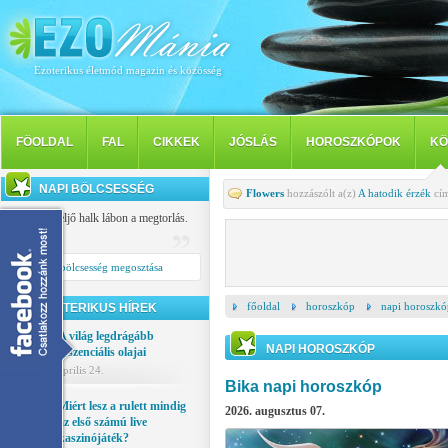
Ezoterikus életmód magazin és közösség
FÖOLDAL
FAL
CIKKEK
JÓSLÁS
HOROSZKÓPOK
KÖ
NAPI BÖLCSESSÉG
Flowers
hozzászólt a(z)
A hatodik érzék
cím
Késve, de eljő halk lábon a megtorlás.
Tibullus
Napi bölcsesség megosztása
főoldal
horoszkóp
napi horoszkó
EZOTERIKUS HÍREK
A világ legdrágább
NAPI HOROSZKÓP
esszenciális olajai
április 24.
Bika napi horoszkóp
Miért lesz a rulett mindig
2026. augusztus 07.
az első számú live
kaszinójáték?