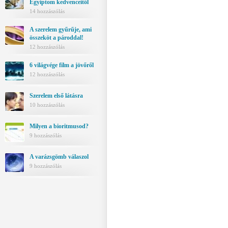
Egyiptom kedvenceitől
14 hozzászólás
A szerelem gyűrűje, ami
összeköt a pároddal!
12 hozzászólás
6 világvége film a jövőről
12 hozzászólás
Szerelem első látásra
10 hozzászólás
Milyen a bioritmusod?
9 hozzászólás
A varázsgömb válaszol
9 hozzászólás