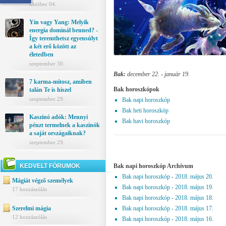
október 04.
Yin vagy Yang: Melyik
energia dominál benned? -
Így teremthetsz egyensúlyt
a két erő között az
életedben
szeptember 30.
Bak:
december 22. - január 19.
7 karma-mítosz, amiben
Bak horoszkópok
talán Te is hiszel
szeptember 29.
Bak napi horoszkóp
Bak heti horoszkóp
Kaszinó adók: Mennyi
Bak havi horoszkóp
pénzt termelnek a kaszinók
a saját országaiknak?
szeptember 29.
KEDVELT FÓRUMOK
Bak napi horoszkóp Archívum
Bak napi horoszkóp - 2018. május 20.
Mágiát végző személyek
Bak napi horoszkóp - 2018. május 19.
17 hozzászólás
Bak napi horoszkóp - 2018. május 18.
Szerelmi mágia
Bak napi horoszkóp - 2018. május 17.
12 hozzászólás
Bak napi horoszkóp - 2018. május 16.