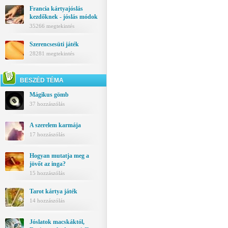
Francia kártyajóslás
kezdőknek - jóslás módok
35266 megtekintés
Szerencsesüti játék
28281 megtekintés
BESZÉD TÉMA
Mágikus gömb
37 hozzászólás
A szerelem karmája
17 hozzászólás
Hogyan mutatja meg a
jövőt az inga?
15 hozzászólás
Tarot kártya játék
14 hozzászólás
Jóslatok macskáktól,