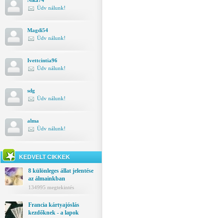
Nika74
Üdv nálunk!
Magdi54
Üdv nálunk!
Ivettcintia96
Üdv nálunk!
sdg
Üdv nálunk!
alma
Üdv nálunk!
KEDVELT CIKKEK
8 különleges állat jelentése
az álmainkban
134995 megtekintés
Francia kártyajóslás
kezdőknek - a lapok