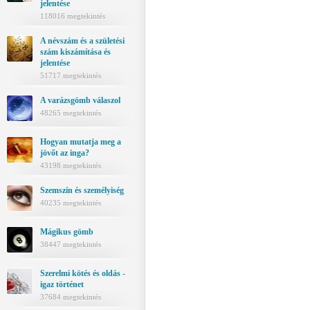
jelentése
118016 megtekintés
A névszám és a születési
szám kiszámítása és
jelentése
51717 megtekintés
A varázsgömb válaszol
48265 megtekintés
Hogyan mutatja meg a
jövőt az inga?
43198 megtekintés
Szemszín és személyiség
40235 megtekintés
Mágikus gömb
38447 megtekintés
Szerelmi kötés és oldás -
igaz történet
37684 megtekintés