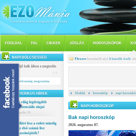
Ezoterikus életmód magazin és közösség
FÖOLDAL
FAL
CIKKEK
JÓSLÁS
HOROSZKÓPOK
KÖ
NAPI BÖLCSESSÉG
Flowers
hozzászólt a(z)
A hatodik érzék
cím
Késve, de eljő halk lábon a megtorlás.
Tibullus
Napi bölcsesség megosztása
főoldal
horoszkóp
napi horoszkó
EZOTERIKUS HÍREK
A világ legdrágább
NAPI HOROSZKÓP
esszenciális olajai
április 24.
Bak napi horoszkóp
Miért lesz a rulett mindig
2026. augusztus 07.
az első számú live
kaszinójáték?