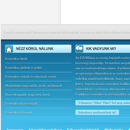
Legyél a partnerünk! Bannercsere kapcsán küld nekünk üzenetet az oldal alján található elérh
NÉZZ KÖRÜL NÁLUNK
KIK VAGYUNK MI?
Az EZOMánia az ország legújabb ezoter
Ezoterikus hírek
közösségi hírportálja. Itt mindent megtal
Ezoterikus játékok és jóslás
ami az ezotériával kapcsolatos. A jóslást
az egészséges életmódon át az ezoterikus
Ezoterikus videók és relaxációs zenék
videókig mindennel ellátunk, hogy napr
lehess. Ismerkedj más ezoterikus beállíto
Megbízható tanácsadók, jósok, médiumok
emberekkel és oszd meg élményeidet a v
Csatlakozz ezoterikus közösségünkhöz 
Horoszkópjaink
(
napi
,
heti
,
havi
)
Vélemény? Hiba? Ötlet? Írd meg nek
Ezoterikus közösségünk
Jelentkezz szerkesztőnek itt!
Ezoterikus fórumok
Impresszum
Adatvédelmi szabályzat
Felhasználási feltételek
Médiaajánlat