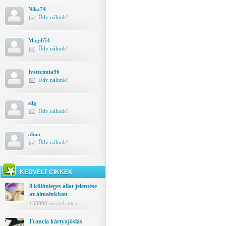
Nika74
Üdv nálunk!
Magdi54
Üdv nálunk!
Ivettcintia96
Üdv nálunk!
sdg
Üdv nálunk!
alma
Üdv nálunk!
KEDVELT CIKKEK
8 különleges állat jelentése
az álmainkban
135008 megtekintés
Francia kártyajóslás