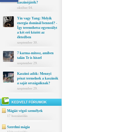
kaszinójáték?
október 04.
Yin vagy Yang: Melyik
energia dominál benned? -
Így teremthetsz egyensúlyt
a két erő között az
életedben
szeptember 30.
7 karma-mítosz, amiben
talán Te is hiszel
szeptember 29.
Kaszinó adók: Mennyi
pénzt termelnek a kaszinók
a saját országaiknak?
szeptember 29.
KEDVELT FÓRUMOK
Mágiát végző személyek
17 hozzászólás
Szerelmi mágia