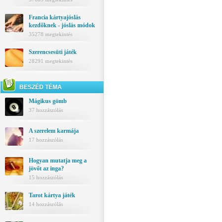
Francia kártyajóslás
kezdőknek - jóslás módok
35278 megtekintés
Szerencsesüti játék
28291 megtekintés
BESZÉD TÉMA
Mágikus gömb
37 hozzászólás
A szerelem karmája
17 hozzászólás
Hogyan mutatja meg a
jövőt az inga?
15 hozzászólás
Tarot kártya játék
14 hozzászólás