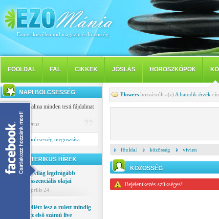
Ezoterikus életmód magazin és közösség
FÖOLDAL
FAL
CIKKEK
JÓSLÁS
HOROSZKÓPOK
KÖ
NAPI BÖLCSESSÉG
Flowers
hozzászólt a(z)
A hatodik érzék
cím
A tudat fájdalma minden testi fájdalmat
felülmúl.
Publilius Syrus
Napi bölcsesség megosztása
főoldal
közösség
vivien
EZOTERIKUS HÍREK
KÖZÖSSÉG
A világ legdrágább
esszenciális olajai
Bejelentkezés szükséges!
április 24.
Miért lesz a rulett mindig
az első számú live