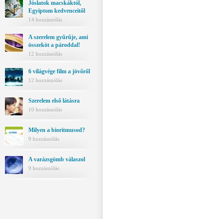
Jóslatok macskáktól,
Egyiptom kedvenceitől
14 hozzászólás
A szerelem gyűrűje, ami
összeköt a pároddal!
12 hozzászólás
6 világvége film a jövőről
12 hozzászólás
Szerelem első látásra
10 hozzászólás
Milyen a bioritmusod?
9 hozzászólás
A varázsgömb válaszol
9 hozzászólás