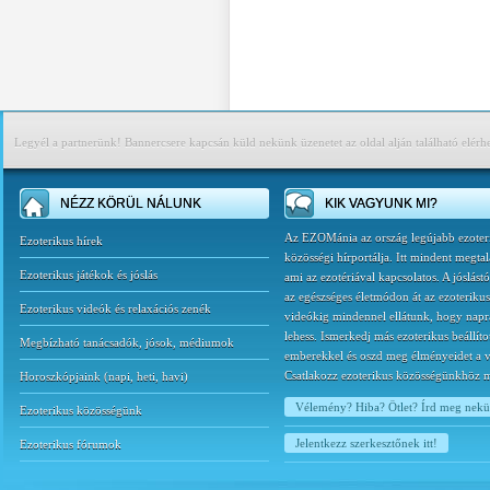
Legyél a partnerünk! Bannercsere kapcsán küld nekünk üzenetet az oldal alján található elérh
NÉZZ KÖRÜL NÁLUNK
KIK VAGYUNK MI?
Az EZOMánia az ország legújabb ezoter
Ezoterikus hírek
közösségi hírportálja. Itt mindent megtal
Ezoterikus játékok és jóslás
ami az ezotériával kapcsolatos. A jóslást
az egészséges életmódon át az ezoterikus
Ezoterikus videók és relaxációs zenék
videókig mindennel ellátunk, hogy napr
lehess. Ismerkedj más ezoterikus beállíto
Megbízható tanácsadók, jósok, médiumok
emberekkel és oszd meg élményeidet a v
Csatlakozz ezoterikus közösségünkhöz 
Horoszkópjaink
(
napi
,
heti
,
havi
)
Vélemény? Hiba? Ötlet? Írd meg nek
Ezoterikus közösségünk
Jelentkezz szerkesztőnek itt!
Ezoterikus fórumok