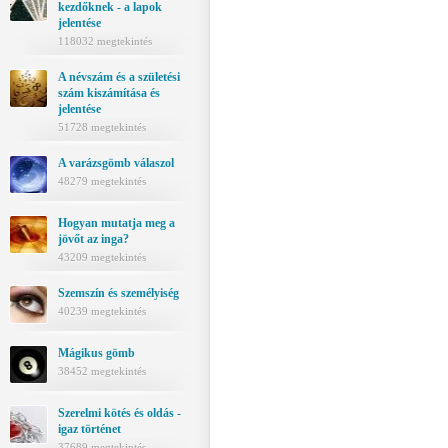
kezdőknek - a lapok
jelentése
118032 megtekintés
A névszám és a születési
szám kiszámítása és
jelentése
51728 megtekintés
A varázsgömb válaszol
48279 megtekintés
Hogyan mutatja meg a
jövőt az inga?
43209 megtekintés
Szemszín és személyiség
40239 megtekintés
Mágikus gömb
38452 megtekintés
Szerelmi kötés és oldás -
igaz történet
37689 megtekintés