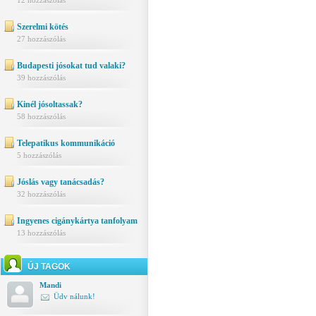
12 hozzászólás
Szerelmi kötés
27 hozzászólás
Budapesti jósokat tud valaki?
39 hozzászólás
Kinél jósoltassak?
58 hozzászólás
Telepatikus kommunikáció
5 hozzászólás
Jóslás vagy tanácsadás?
32 hozzászólás
Ingyenes cigánykártya tanfolyam
13 hozzászólás
ÚJ TAGOK
Mandi
Üdv nálunk!