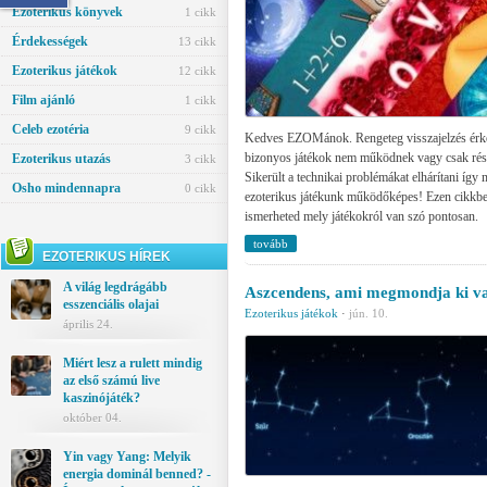
Ezoterikus könyvek
1 cikk
Érdekességek
13 cikk
Ezoterikus játékok
12 cikk
Film ajánló
1 cikk
Celeb ezotéria
9 cikk
Kedves EZOMánok. Rengeteg visszajelzés érkez
bizonyos játékok nem működnek vagy csak ré
Ezoterikus utazás
3 cikk
Sikerült a technikai problémákat elhárítani így
Osho mindennapra
0 cikk
ezoterikus játékunk működőképes! Ezen cikkb
ismerheted mely játékokról van szó pontosan.
tovább
EZOTERIKUS HÍREK
A világ legdrágább
Aszcendens, ami megmondja ki va
esszenciális olajai
Ezoterikus játékok
·
jún. 10.
április 24.
Miért lesz a rulett mindig
az első számú live
kaszinójáték?
október 04.
Yin vagy Yang: Melyik
energia dominál benned? -