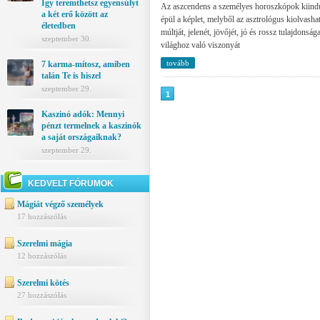
Így teremthetsz egyensúlyt
Az aszcendens a személyes horoszkópok kiindu
a két erő között az
épül a képlet, melyből az asztrológus kiolvasha
életedben
múltját, jelenét, jövőjét, jó és rossz tulajdonsá
szeptember 30.
világhoz való viszonyát
tovább
7 karma-mítosz, amiben
talán Te is hiszel
szeptember 29.
1
Kaszinó adók: Mennyi
pénzt termelnek a kaszinók
a saját országaiknak?
szeptember 29.
KEDVELT FÓRUMOK
Mágiát végző személyek
17 hozzászólás
Szerelmi mágia
12 hozzászólás
Szerelmi kötés
27 hozzászólás