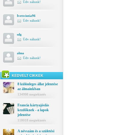
Üdv nálunk!
Ivettcintia96
Üdv nálunk!
sdg
Üdv nálunk!
alma
Üdv nálunk!
KEDVELT CIKKEK
8 különleges állat jelentése
az álmainkban
134998 megtekintés
Francia kártyajóslás
kezdőknek - a lapok
jelentése
118018 megtekintés
A névszám és a születési