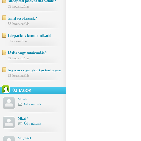
Budapesti jósokat tud valaki?
39 hozzászólás
Kinél jósoltassak?
58 hozzászólás
Telepatikus kommunikáció
5 hozzászólás
Jóslás vagy tanácsadás?
32 hozzászólás
Ingyenes cigánykártya tanfolyam
13 hozzászólás
ÚJ TAGOK
Mandi
Üdv nálunk!
Nika74
Üdv nálunk!
Magdi54