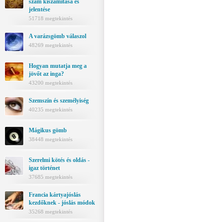
szám kiszámítása és
jelentése
51718 megtekintés
A varázsgömb válaszol
48269 megtekintés
Hogyan mutatja meg a
jövőt az inga?
43200 megtekintés
Szemszín és személyiség
40235 megtekintés
Mágikus gömb
38448 megtekintés
Szerelmi kötés és oldás -
igaz történet
37685 megtekintés
Francia kártyajóslás
kezdőknek - jóslás módok
35268 megtekintés