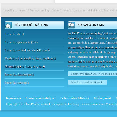
Legyél a partnerünk! Bannercsere kapcsán küld nekünk üzenetet az oldal alján található elérh
NÉZZ KÖRÜL NÁLUNK
KIK VAGYUNK MI?
Az EZOMánia az ország legújabb ezoter
Ezoterikus hírek
közösségi hírportálja. Itt mindent megtal
Ezoterikus játékok és jóslás
ami az ezotériával kapcsolatos. A jóslást
az egészséges életmódon át az ezoterikus
Ezoterikus videók és relaxációs zenék
videókig mindennel ellátunk, hogy napr
lehess. Ismerkedj más ezoterikus beállíto
Megbízható tanácsadók, jósok, médiumok
emberekkel és oszd meg élményeidet a v
Csatlakozz ezoterikus közösségünkhöz 
Horoszkópjaink
(
napi
,
heti
,
havi
)
Vélemény? Hiba? Ötlet? Írd meg nek
Ezoterikus közösségünk
Jelentkezz szerkesztőnek itt!
Ezoterikus fórumok
Impresszum
Adatvédelmi szabályzat
Felhasználási feltételek
Médiaajánlat
Copyright 2012 EZOMánia, ezoterikus magazin és közösség ,
www.ezomania.hu
| Minden j