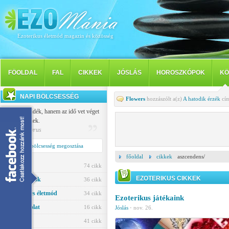
Ezoterikus életmód magazin és közösség
FÖOLDAL
FAL
CIKKEK
JÓSLÁS
HOROSZKÓPOK
KÖ
NAPI BÖLCSESSÉG
Flowers
hozzászólt a(z)
A hatodik érzék
cím
Nem a szándék, hanem az idő vet véget
a szerelemnek.
Publilius Syrus
Napi bölcsesség megosztása
főoldal
cikkek
aszcendens/
Jóslás
74 cikk
EZOTERIKUS CIKKEK
Horoszkópok
36 cikk
Egészség és életmód
34 cikk
Ezoterikus játékaink
Párkapcsolat
16 cikk
Jóslás
·
nov. 26.
Ezotéria
41 cikk