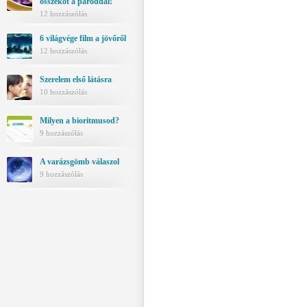
összeköt a pároddal!
12 hozzászólás
6 világvége film a jövőről
12 hozzászólás
Szerelem első látásra
10 hozzászólás
Milyen a bioritmusod?
9 hozzászólás
A varázsgömb válaszol
9 hozzászólás