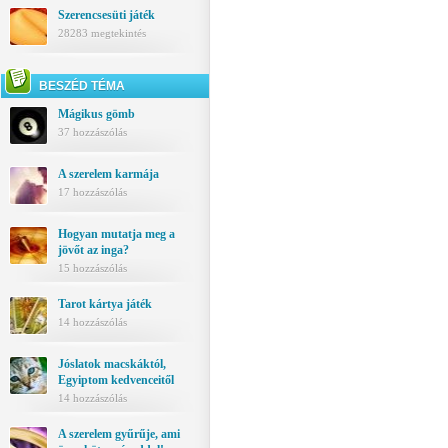
Szerencsesüti játék
28283 megtekintés
BESZÉD TÉMA
Mágikus gömb
37 hozzászólás
A szerelem karmája
17 hozzászólás
Hogyan mutatja meg a
jövőt az inga?
15 hozzászólás
Tarot kártya játék
14 hozzászólás
Jóslatok macskáktól,
Egyiptom kedvenceitől
14 hozzászólás
A szerelem gyűrűje, ami