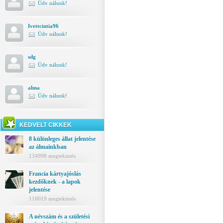
Üdv nálunk!
Ivettcintia96
Üdv nálunk!
sdg
Üdv nálunk!
alma
Üdv nálunk!
KEDVELT CIKKEK
8 különleges állat jelentése
az álmainkban
134998 megtekintés
Francia kártyajóslás
kezdőknek - a lapok
jelentése
118019 megtekintés
A névszám és a születési