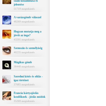
szám kiszámítása és
jelentése
51719 megtekintés
A varázsgömb válaszol
48269 megtekintés
Hogyan mutatja meg a
jövőt az inga?
43201 megtekintés
Szemszín és személyiség
40235 megtekintés
Mágikus gömb
38448 megtekintés
Szerelmi kötés és oldás -
igaz történet
37685 megtekintés
Francia kártyajóslás
kezdőknek - jóslás módok
35269 megtekintés