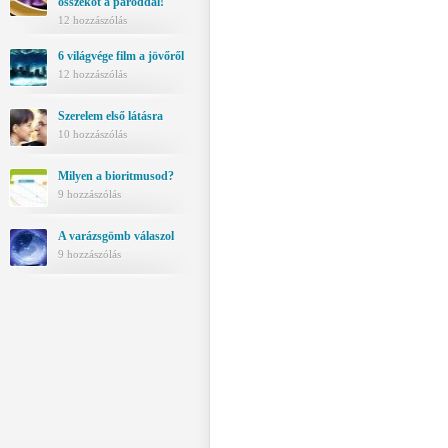
összeköt a pároddal!
12 hozzászólás
6 világvége film a jövőről
12 hozzászólás
Szerelem első látásra
10 hozzászólás
Milyen a bioritmusod?
9 hozzászólás
A varázsgömb válaszol
9 hozzászólás