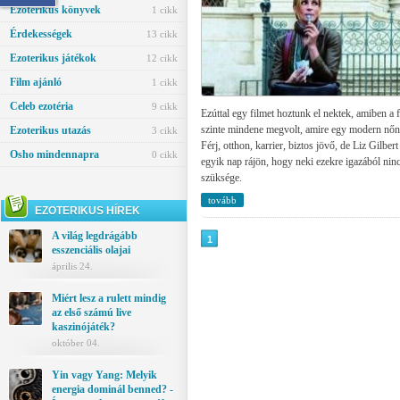
Ezoterikus könyvek
1 cikk
Érdekességek
13 cikk
Ezoterikus játékok
12 cikk
Film ajánló
1 cikk
Celeb ezotéria
9 cikk
Ezúttal egy filmet hoztunk el nektek, amiben a
szinte mindene megvolt, amire egy modern nőn
Ezoterikus utazás
3 cikk
Férj, otthon, karrier, biztos jövő, de Liz Gilbert
Osho mindennapra
0 cikk
egyik nap rájön, hogy neki ezekre igazából nin
szüksége.
tovább
EZOTERIKUS HÍREK
A világ legdrágább
1
esszenciális olajai
április 24.
Miért lesz a rulett mindig
az első számú live
kaszinójáték?
október 04.
Yin vagy Yang: Melyik
energia dominál benned? -