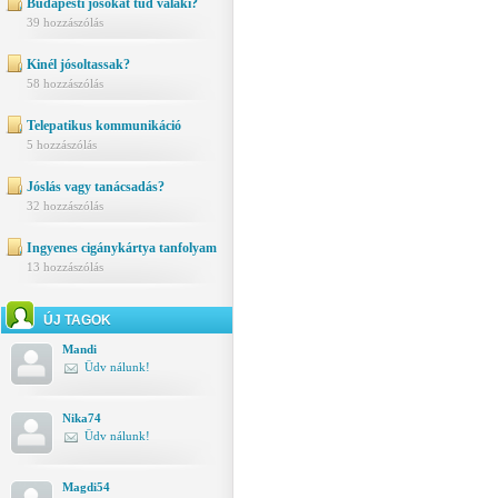
Budapesti jósokat tud valaki?
39 hozzászólás
Kinél jósoltassak?
58 hozzászólás
Telepatikus kommunikáció
5 hozzászólás
Jóslás vagy tanácsadás?
32 hozzászólás
Ingyenes cigánykártya tanfolyam
13 hozzászólás
ÚJ TAGOK
Mandi
Üdv nálunk!
Nika74
Üdv nálunk!
Magdi54