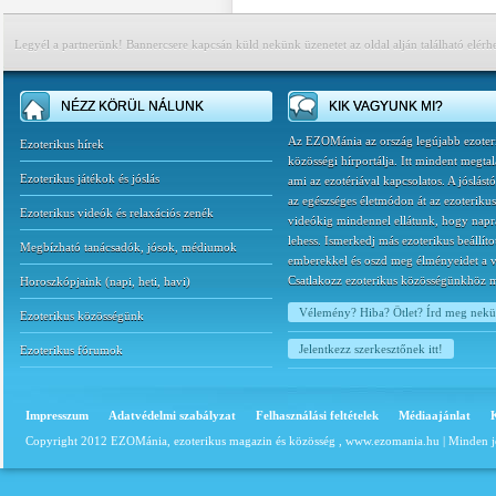
Legyél a partnerünk! Bannercsere kapcsán küld nekünk üzenetet az oldal alján található elérh
NÉZZ KÖRÜL NÁLUNK
KIK VAGYUNK MI?
Az EZOMánia az ország legújabb ezoter
Ezoterikus hírek
közösségi hírportálja. Itt mindent megtal
Ezoterikus játékok és jóslás
ami az ezotériával kapcsolatos. A jóslást
az egészséges életmódon át az ezoterikus
Ezoterikus videók és relaxációs zenék
videókig mindennel ellátunk, hogy napr
lehess. Ismerkedj más ezoterikus beállíto
Megbízható tanácsadók, jósok, médiumok
emberekkel és oszd meg élményeidet a v
Csatlakozz ezoterikus közösségünkhöz 
Horoszkópjaink
(
napi
,
heti
,
havi
)
Vélemény? Hiba? Ötlet? Írd meg nek
Ezoterikus közösségünk
Jelentkezz szerkesztőnek itt!
Ezoterikus fórumok
Impresszum
Adatvédelmi szabályzat
Felhasználási feltételek
Médiaajánlat
Copyright 2012 EZOMánia, ezoterikus magazin és közösség ,
www.ezomania.hu
| Minden j