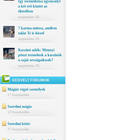
Így teremthetsz egyensúlyt
a két erő között az
életedben
szeptember 30.
7 karma-mítosz, amiben
talán Te is hiszel
szeptember 29.
Kaszinó adók: Mennyi
pénzt termelnek a kaszinók
a saját országaiknak?
szeptember 29.
KEDVELT FÓRUMOK
Mágiát végző személyek
17 hozzászólás
Szerelmi mágia
12 hozzászólás
Szerelmi kötés
27 hozzászólás