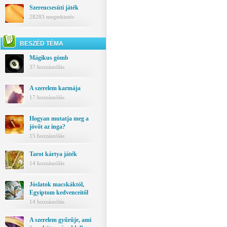
Szerencsesüti játék
28283 megtekintés
BESZÉD TÉMA
Mágikus gömb
37 hozzászólás
A szerelem karmája
17 hozzászólás
Hogyan mutatja meg a
jövőt az inga?
15 hozzászólás
Tarot kártya játék
14 hozzászólás
Jóslatok macskáktól,
Egyiptom kedvenceitől
14 hozzászólás
A szerelem gyűrűje, ami