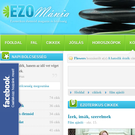
Ezoterikus életmód magazin és közösség
FÖOLDAL
FAL
CIKKEK
JÓSLÁS
HOROSZKÓPOK
KÖ
NAPI BÖLCSESSÉG
Flowers
hozzászólt a(z)
A hatodik érzék
cím
Nem a szándék, hanem az idő vet véget
a szerelemnek.
Publilius Syrus
Napi bölcsesség megosztása
főoldal
cikkek
film ajánló
Jóslás
74 cikk
EZOTERIKUS CIKKEK
Horoszkópok
36 cikk
Egészség és életmód
34 cikk
Ízek, imák, szerelmek
Párkapcsolat
16 cikk
Film ajánló
·
okt. 15.
Ezotéria
41 cikk