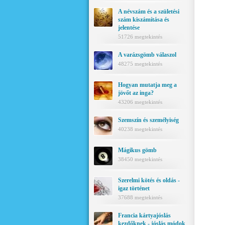
A névszám és a születési
szám kiszámítása és
jelentése
51726 megtekintés
A varázsgömb válaszol
48275 megtekintés
Hogyan mutatja meg a
jövőt az inga?
43206 megtekintés
Szemszín és személyiség
40238 megtekintés
Mágikus gömb
38450 megtekintés
Szerelmi kötés és oldás -
igaz történet
37688 megtekintés
Francia kártyajóslás
kezdőknek - jóslás módok