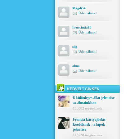
Magdi54
Üdv nálunk!
Ivettcintia96
Üdv nálunk!
sdg
Üdv nálunk!
alma
Üdv nálunk!
KEDVELT CIKKEK
8 különleges állat jelentése
az álmainkban
135002 megtekintés
Francia kártyajóslás
kezdőknek - a lapok
jelentése
118028 megtekintés