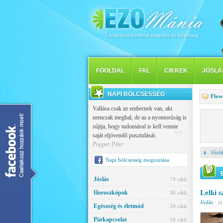
Ezoterikus életmód magazin és közösség
FÖOLDAL
FAL
CIKKEK
JÓSLÁ
NAPI BÖLCSESSÉG
Flow
Vallása csak az embernek van, aki
nemcsak meghal, de az a nyomorúság is
sújtja, hogy tudomásul is kell vennie
saját eljövendő pusztulását.
Popper Péter
főold
Napi bölcsesség megosztása
Jóslás
74 cikk
Lelki 
Horoszkópok
36 cikk
Jóslás
·
jú
Egészség és életmód
34 cikk
Párkapcsolat
16 cikk