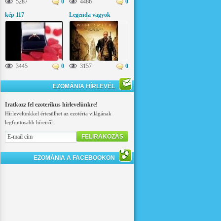
5287
0
4486
0
kép 117
Legenda vagyok
3445
0
3157
0
EZOMÁNIA HÍRLEVÉL
Iratkozz fel ezoterikus hírlevelünkre!
Hírlevelünkkel értesülhet az ezotéria világának
legfontosabb híreiről.
FELIRAKOZÁS
EZOMÁNIA A FACEBOOKON