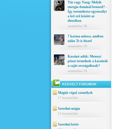
Yin vagy Yang: Melyik
energia dominál benned? -
Így teremthetsz egyensúlyt
a két erő között az
életedben
szeptember 30.
7 karma-mítosz, amiben
talán Te is hiszel
szeptember 29.
Kaszinó adók: Mennyi
pénzt termelnek a kaszinók
a saját országaiknak?
szeptember 29.
KEDVELT FÓRUMOK
Mágiát végző személyek
17 hozzászólás
Szerelmi mágia
12 hozzászólás
Szerelmi kötés