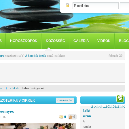
S
HOROSZKÓPOK
KÖZÖSSÉG
GALÉRIA
VIDEÓK
BLOG
ers
hozzászólt a(z)
A hatodik érzék
című cikkhez.
február 20.
al
cikkek
belso tisztogatas/
EZOTERIKUS CIKKEK
összes hír
E HAVI LEGJOBBAK
Lelki
szennyes
szennyes
0
0
n. 02.
A
rendetlen,