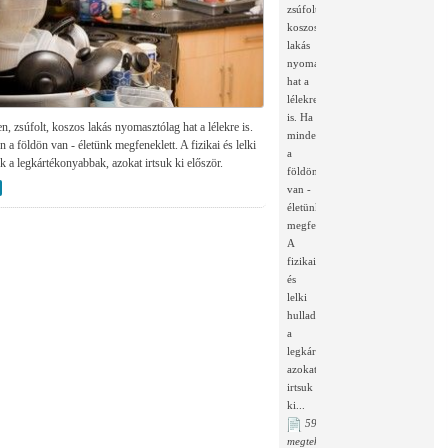
zsúfolt,
koszos
lakás
nyomasztólag
hat a
lélekre
is. Ha
n, zsúfolt, koszos lakás nyomasztólag hat a lélekre is.
minden
a földön van - életünk megfeneklett. A fizikai és lelki
a
k a legkártékonyabbak, azokat irtsuk ki először.
földön
van -
életünk
megfeneklett.
A
fizikai
és
lelki
hulladékok
a
legkártékonyabbak,
azokat
irtsuk
ki...
5961
megtekintés