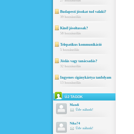
27 hozzászólás
Budapesti jósokat tud valaki?
39 hozzászólás
Kinél jósoltassak?
58 hozzászólás
Telepatikus kommunikáció
5 hozzászólás
Jóslás vagy tanácsadás?
32 hozzászólás
Ingyenes cigánykártya tanfolyam
13 hozzászólás
ÚJ TAGOK
Mandi
Üdv nálunk!
Nika74
Üdv nálunk!