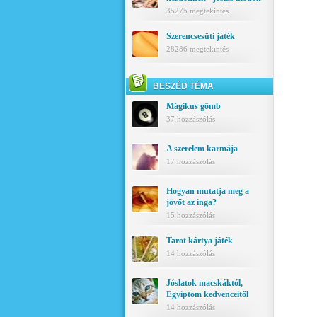
35275 megtekintés
Szerencsesüti játék
28286 megtekintés
BESZÉD TÉMA
Mágikus gömb
37 hozzászólás
A szerelem karmája
17 hozzászólás
Hogyan mutatja meg a
jövőt az inga?
15 hozzászólás
Tarot kártya játék
14 hozzászólás
Jóslatok macskáktól,
Egyiptom kedvenceitől
14 hozzászólás