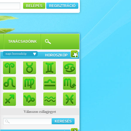
BELÉPÉS
REGISZTRÁCIÓ
TANÁCSADÓINK
napi horoszkóp
HOROSZKÓP
Válasszon csillagjegyet