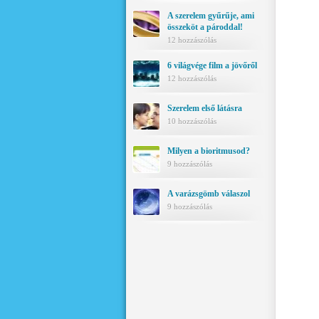
A szerelem gyűrűje, ami
összeköt a pároddal!
12 hozzászólás
6 világvége film a jövőről
12 hozzászólás
Szerelem első látásra
10 hozzászólás
Milyen a bioritmusod?
9 hozzászólás
A varázsgömb válaszol
9 hozzászólás