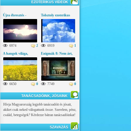
EZOTERIKUS VIDEÓK
Újra ébresztés -
Tolsztoly ezoterikus
Üzenetek az égi
gondolatai
világból
6974
2
6919
1
A hangok világa,
Enigmák 8: Nem árt,
ezoterikus látványfilm
ha tudod!
6650
0
7749
0
TANÁCSADÓINK, JÓSAINK
Hívja Magyarország legjobb tanácsadóit és jósait,
akiket csak neked válogattunk össze. Szerelem, pénz,
család, betegségek? Kérdezze bátran tanácsadóinkat!
SZAVAZÁS