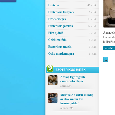
Ezotéria
41 cikk
Ezoterikus könyvek
1 cikk
Érdekességek
13 cikk
Ezoterikus játékok
12 cikk
A rendetle
Film ajánló
1 cikk
Ha minden 
Celeb ezotéria
9 cikk
hulladéko
Ezoterikus utazás
3 cikk
tovább
Osho mindennapra
0 cikk
1
EZOTERIKUS HÍREK
A világ legdrágább
esszenciális olajai
április 24.
Miért lesz a rulett mindig
az első számú live
kaszinójáték?
október 04.