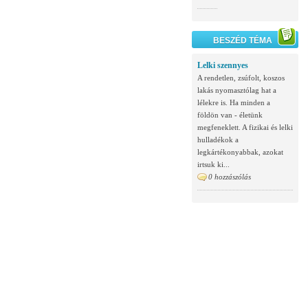
BESZÉD TÉMA
Lelki szennyes
A rendetlen, zsúfolt, koszos
lakás nyomasztólag hat a
lélekre is. Ha minden a
földön van - életünk
megfeneklett. A fizikai és lelki
hulladékok a
legkártékonyabbak, azokat
irtsuk ki...
0 hozzászólás