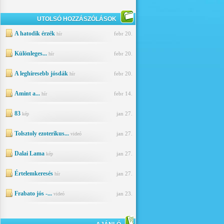
UTOLSÓ HOZZÁSZÓLÁSOK
A hatodik érzék
febr 20.
hír
Különleges...
febr 20.
hír
A leghíresebb jósdák
febr 20.
hír
Amint a...
febr 14.
hír
83
jan 27.
kép
Tolsztoly ezoterikus...
jan 27.
videó
Dalai Lama
jan 27.
kép
Értelemkeresés
jan 27.
hír
Frabato jós -...
jan 23.
videó