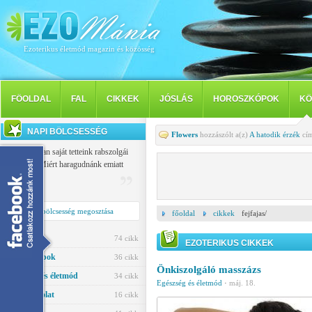
Ezoterikus életmód magazin és közösség
FÖOLDAL
FAL
CIKKEK
JÓSLÁS
HOROSZKÓPOK
KÖ
NAPI BÖLCSESSÉG
Flowers
hozzászólt a(z)
A hatodik érzék
cím
Mindannyian saját tetteink rabszolgái
vagyunk: Miért haragudnánk emiatt
másokra?
Buiddha
Napi bölcsesség megosztása
főoldal
cikkek
fejfajas/
Jóslás
74 cikk
EZOTERIKUS CIKKEK
Horoszkópok
36 cikk
Önkiszolgáló masszázs
Egészség és életmód
34 cikk
Egészség és életmód
·
máj. 18.
Párkapcsolat
16 cikk