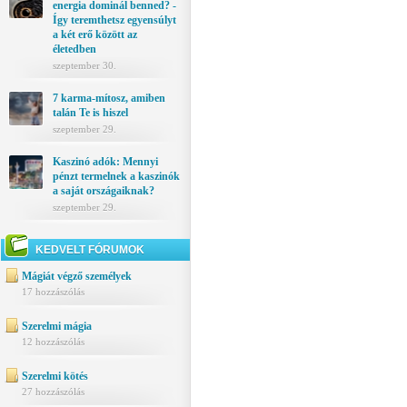
energia dominál benned? -
Így teremthetsz egyensúlyt
a két erő között az
életedben
szeptember 30.
7 karma-mítosz, amiben
talán Te is hiszel
szeptember 29.
Kaszinó adók: Mennyi
pénzt termelnek a kaszinók
a saját országaiknak?
szeptember 29.
KEDVELT FÓRUMOK
Mágiát végző személyek
17 hozzászólás
Szerelmi mágia
12 hozzászólás
Szerelmi kötés
27 hozzászólás