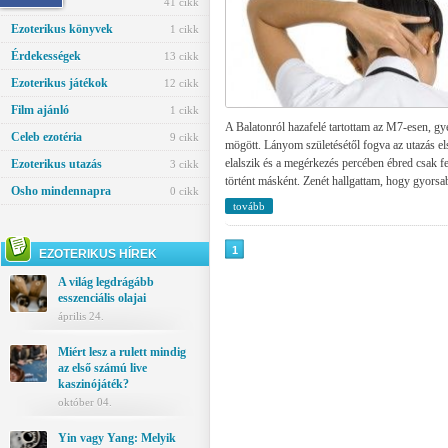
Ezotéria
41 cikk
Ezoterikus könyvek
1 cikk
Érdekességek
13 cikk
Ezoterikus játékok
12 cikk
Film ajánló
1 cikk
A Balatonról hazafelé tartottam az M7-esen, g
Celeb ezotéria
9 cikk
mögött. Lányom születésétől fogva az utazás e
elalszik és a megérkezés percében ébred csak f
Ezoterikus utazás
3 cikk
történt másként. Zenét hallgattam, hogy gyorsab
Osho mindennapra
0 cikk
tovább
1
EZOTERIKUS HÍREK
A világ legdrágább
esszenciális olajai
április 24.
Miért lesz a rulett mindig
az első számú live
kaszinójáték?
október 04.
Yin vagy Yang: Melyik