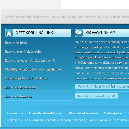
Legyél a partnerünk! Bannercsere kapcsán küld nekünk üzenetet az oldal alján található elérh
NÉZZ KÖRÜL NÁLUNK
KIK VAGYUNK MI?
Az EZOMánia az ország legújabb ezoter
Ezoterikus hírek
közösségi hírportálja. Itt mindent megtal
Ezoterikus játékok és jóslás
ami az ezotériával kapcsolatos. A jóslást
az egészséges életmódon át az ezoterikus
Ezoterikus videók és relaxációs zenék
videókig mindennel ellátunk, hogy napr
lehess. Ismerkedj más ezoterikus beállíto
Megbízható tanácsadók, jósok, médiumok
emberekkel és oszd meg élményeidet a v
Csatlakozz ezoterikus közösségünkhöz 
Horoszkópjaink
(
napi
,
heti
,
havi
)
Vélemény? Hiba? Ötlet? Írd meg nek
Ezoterikus közösségünk
Jelentkezz szerkesztőnek itt!
Ezoterikus fórumok
Impresszum
Adatvédelmi szabályzat
Felhasználási feltételek
Médiaajánlat
Copyright 2012 EZOMánia, ezoterikus magazin és közösség ,
www.ezomania.hu
| Minden j