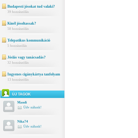
Budapesti jósokat tud valaki?
39 hozzászólás
Kinél jósoltassak?
58 hozzászólás
Telepatikus kommunikáció
5 hozzászólás
Jóslás vagy tanácsadás?
32 hozzászólás
Ingyenes cigánykártya tanfolyam
13 hozzászólás
ÚJ TAGOK
Mandi
Üdv nálunk!
Nika74
Üdv nálunk!