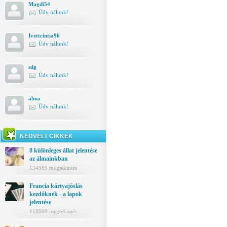
Magdi54
Üdv nálunk!
Ivettcintia96
Üdv nálunk!
sdg
Üdv nálunk!
alma
Üdv nálunk!
KEDVELT CIKKEK
8 különleges állat jelentése
az álmainkban
134989 megtekintés
Francia kártyajóslás
kezdőknek - a lapok
jelentése
118009 megtekintés