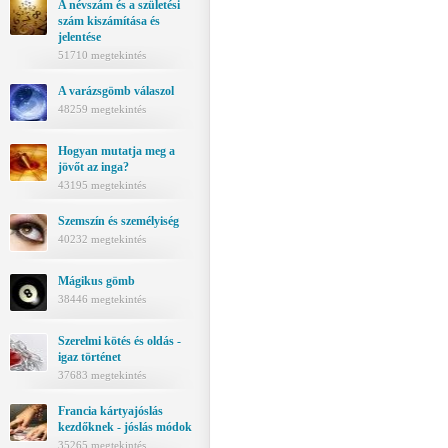
A névszám és a születési
szám kiszámítása és
jelentése
51710 megtekintés
A varázsgömb válaszol
48259 megtekintés
Hogyan mutatja meg a
jövőt az inga?
43195 megtekintés
Szemszín és személyiség
40232 megtekintés
Mágikus gömb
38446 megtekintés
Szerelmi kötés és oldás -
igaz történet
37683 megtekintés
Francia kártyajóslás
kezdőknek - jóslás módok
35265 megtekintés