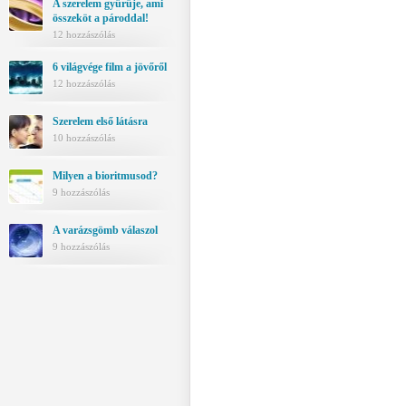
A szerelem gyűrűje, ami
összeköt a pároddal!
12 hozzászólás
6 világvége film a jövőről
12 hozzászólás
Szerelem első látásra
10 hozzászólás
Milyen a bioritmusod?
9 hozzászólás
A varázsgömb válaszol
9 hozzászólás