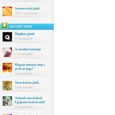
Szerencsesüti játék
28277 megtekintés
BESZÉD TÉMA
Mágikus gömb
37 hozzászólás
A szerelem karmája
17 hozzászólás
Hogyan mutatja meg a
jövőt az inga?
15 hozzászólás
Tarot kártya játék
14 hozzászólás
Jóslatok macskáktól,
Egyiptom kedvenceitől
14 hozzászólás