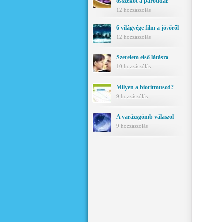
összeköt a pároddal!
12 hozzászólás
6 világvége film a jövőről
12 hozzászólás
Szerelem első látásra
10 hozzászólás
Milyen a bioritmusod?
9 hozzászólás
A varázsgömb válaszol
9 hozzászólás