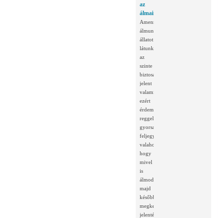
az
álmainkban
Amennyiben
álmunkban
állatot
látunk
az
szinte
biztosan
jelent
valamit,
ezért
érdemes
reggelente
gyorsan
feljegyezni
valahová,
hogy
mivel
is
álmodtunk,
majd
később
megkeresni
jelentését....