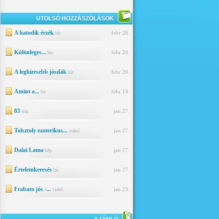
UTOLSÓ HOZZÁSZÓLÁSOK
A hatodik érzék
febr 20.
hír
Különleges...
febr 20.
hír
A leghíresebb jósdák
febr 20.
hír
Amint a...
febr 14.
hír
83
jan 27.
kép
Tolsztoly ezoterikus...
jan 27.
videó
Dalai Lama
jan 27.
kép
Értelemkeresés
jan 27.
hír
Frabato jós -...
jan 23.
videó