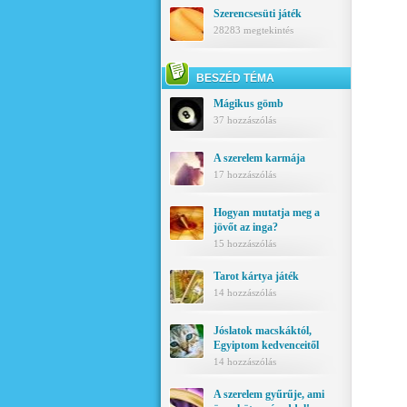
Szerencsesüti játék
28283 megtekintés
BESZÉD TÉMA
Mágikus gömb
37 hozzászólás
A szerelem karmája
17 hozzászólás
Hogyan mutatja meg a
jövőt az inga?
15 hozzászólás
Tarot kártya játék
14 hozzászólás
Jóslatok macskáktól,
Egyiptom kedvenceitől
14 hozzászólás
A szerelem gyűrűje, ami