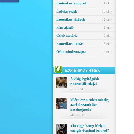
Ezoterikus könyvek
1 cikk
Érdekességek
13 cikk
Ezoterikus játékok
12 cikk
Film ajánló
1 cikk
Celeb ezotéria
9 cikk
Ezoterikus utazás
3 cikk
Osho mindennapra
0 cikk
EZOTERIKUS HÍREK
A világ legdrágább
esszenciális olajai
április 24.
Miért lesz a rulett mindig
az első számú live
kaszinójáték?
október 04.
Yin vagy Yang: Melyik
energia dominál benned? -