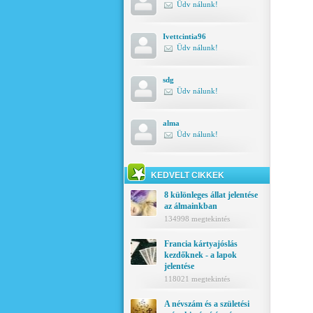
Üdv nálunk!
Ivettcintia96
Üdv nálunk!
sdg
Üdv nálunk!
alma
Üdv nálunk!
KEDVELT CIKKEK
8 különleges állat jelentése
az álmainkban
134998 megtekintés
Francia kártyajóslás
kezdőknek - a lapok
jelentése
118021 megtekintés
A névszám és a születési