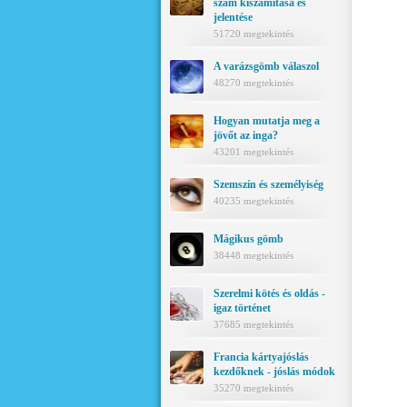
szám kiszámítása és
jelentése
51720 megtekintés
A varázsgömb válaszol
48270 megtekintés
Hogyan mutatja meg a
jövőt az inga?
43201 megtekintés
Szemszín és személyiség
40235 megtekintés
Mágikus gömb
38448 megtekintés
Szerelmi kötés és oldás -
igaz történet
37685 megtekintés
Francia kártyajóslás
kezdőknek - jóslás módok
35270 megtekintés