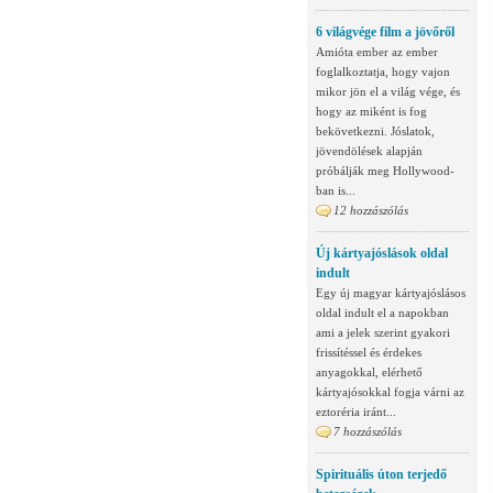
6 világvége film a jövőről
Amióta ember az ember
foglalkoztatja, hogy vajon
mikor jön el a világ vége, és
hogy az miként is fog
bekövetkezni. Jóslatok,
jövendölések alapján
próbálják meg Hollywood-
ban is...
12 hozzászólás
Új kártyajóslások oldal
indult
Egy új magyar kártyajóslásos
oldal indult el a napokban
ami a jelek szerint gyakori
frissítéssel és érdekes
anyagokkal, elérhető
kártyajósokkal fogja várni az
eztoréria iránt...
7 hozzászólás
Spirituális úton terjedő