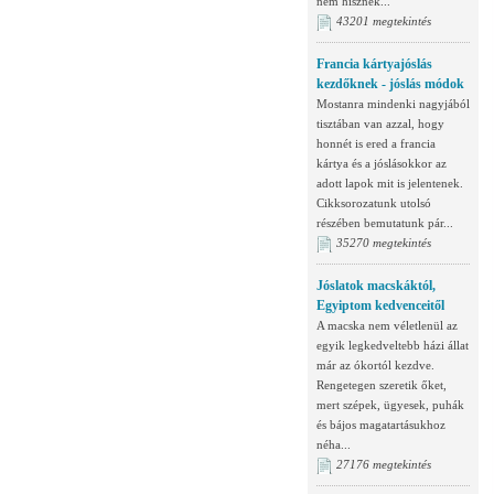
nem hisznek...
43201 megtekintés
Francia kártyajóslás
kezdőknek - jóslás módok
Mostanra mindenki nagyjából
tisztában van azzal, hogy
honnét is ered a francia
kártya és a jóslásokkor az
adott lapok mit is jelentenek.
Cikksorozatunk utolsó
részében bemutatunk pár...
35270 megtekintés
Jóslatok macskáktól,
Egyiptom kedvenceitől
A macska nem véletlenül az
egyik legkedveltebb házi állat
már az ókortól kezdve.
Rengetegen szeretik őket,
mert szépek, ügyesek, puhák
és bájos magatartásukhoz
néha...
27176 megtekintés