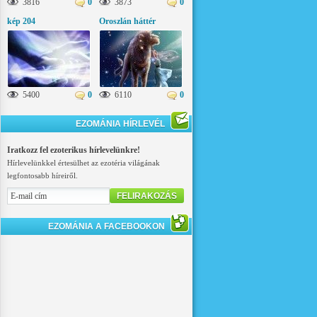
3816
0
3873
0
kép 204
Oroszlán háttér
5400
0
6110
0
EZOMÁNIA HÍRLEVÉL
Iratkozz fel ezoterikus hírlevelünkre!
Hírlevelünkkel értesülhet az ezotéria világának
legfontosabb híreiről.
FELIRAKOZÁS
EZOMÁNIA A FACEBOOKON