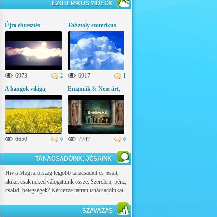
EZOTERIKUS VIDEÓK
Újra ébresztés -
Tolsztoly ezoterikus
Üzenetek az égi
gondolatai
világból
6973
2
6917
1
A hangok világa,
Enigmák 8: Nem árt,
ezoterikus látványfilm
ha tudod!
6650
0
7747
0
TANÁCSADÓINK, JÓSAINK
Hívja Magyarország legjobb tanácsadóit és jósait,
akiket csak neked válogattunk össze. Szerelem, pénz,
család, betegségek? Kérdezze bátran tanácsadóinkat!
SZAVAZÁS