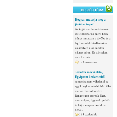
BESZÉD TÉMA
Hogyan mutatja meg a
jövőt az inga?
Az ingát már hosszú-hosszú
ideje használják azért, hogy
irányt mutasson a jövőbe és a
legfontosabb kérdéseinkre
valamilyen úton módon
választ adjon. És bár sokan
nem hisznek...
15 hozzászólás
Jóslatok macskáktól,
Egyiptom kedvenceitől
A macska nem véletlenül az
egyik legkedveltebb házi állat
már az ókortól kezdve.
Rengetegen szeretik őket,
mert szépek, ügyesek, puhák
és bájos magatartásukhoz
néha...
14 hozzászólás