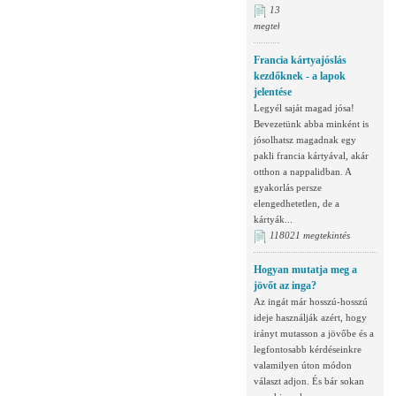
134998
megtekintés
Francia kártyajóslás
kezdőknek - a lapok
jelentése
Legyél saját magad jósa!
Bevezetünk abba minként is
jósolhatsz magadnak egy
pakli francia kártyával, akár
otthon a nappalidban. A
gyakorlás persze
elengedhetetlen, de a
kártyák...
118021 megtekintés
Hogyan mutatja meg a
jövőt az inga?
Az ingát már hosszú-hosszú
ideje használják azért, hogy
irányt mutasson a jövőbe és a
legfontosabb kérdéseinkre
valamilyen úton módon
választ adjon. És bár sokan