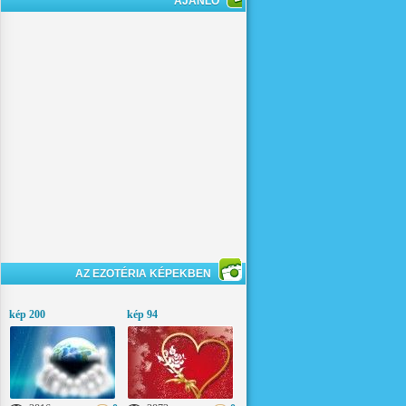
AJÁNLÓ
AZ EZOTÉRIA KÉPEKBEN
kép 200
kép 94