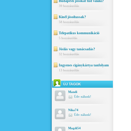
Budapesti jósokat tud valaki?
39 hozzászólás
Kinél jósoltassak?
58 hozzászólás
Telepatikus kommunikáció
5 hozzászólás
Jóslás vagy tanácsadás?
32 hozzászólás
Ingyenes cigánykártya tanfolyam
13 hozzászólás
ÚJ TAGOK
Mandi
Üdv nálunk!
Nika74
Üdv nálunk!
Magdi54