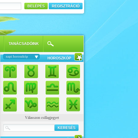
BELÉPÉS
REGISZTRÁCIÓ
TANÁCSADÓINK
napi horoszkóp
HOROSZKÓP
Válasszon csillagjegyet