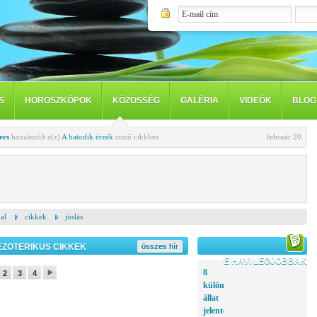
S
HOROSZKÓPOK
KÖZÖSSÉG
GALÉRIA
VIDEÓK
BLOG
ers
hozzászólt a(z)
A hatodik érzék
című cikkhez.
február 20.
al
cikkek
jóslás
EZOTERIKUS CIKKEK
összes hír
E HAVI LEGJOBBAK
8
2
3
4
különleges
állat
jelentése