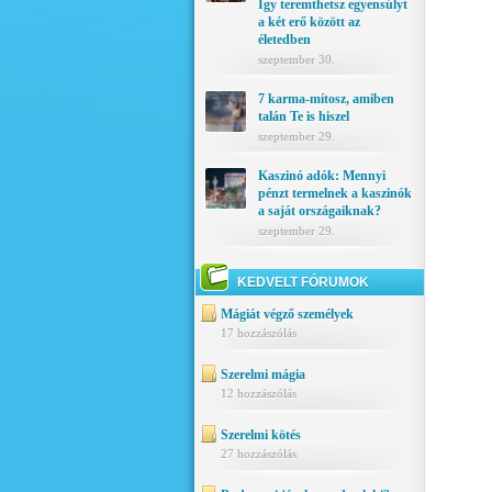
Így teremthetsz egyensúlyt
a két erő között az
életedben
szeptember 30.
7 karma-mítosz, amiben
talán Te is hiszel
szeptember 29.
Kaszinó adók: Mennyi
pénzt termelnek a kaszinók
a saját országaiknak?
szeptember 29.
KEDVELT FÓRUMOK
Mágiát végző személyek
17 hozzászólás
Szerelmi mágia
12 hozzászólás
Szerelmi kötés
27 hozzászólás