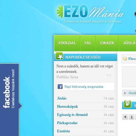
Ezoterikus életmód magazin és közösség
FÖOLDAL
FAL
CIKKEK
JÓSLÁ
NAPI BÖLCSESSÉG
Flow
Nem a szándék, hanem az idő vet véget
a szerelemnek.
Publilius Syrus
Napi bölcsesség megosztása
főold
Jóslás
74 cikk
Horoszkópok
36 cikk
Egészség és életmód
34 cikk
1
Párkapcsolat
16 cikk
Ezotéria
41 cikk