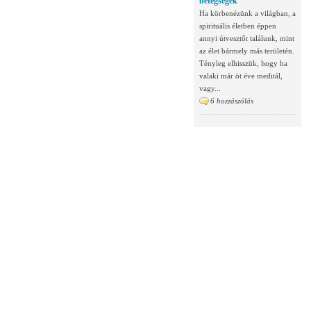
betegségek
Ha körbenézünk a világban, a
spirituális életben éppen
annyi útvesztőt találunk, mint
az élet bármely más területén.
Tényleg elhisszük, hogy ha
valaki már öt éve meditál,
vagy...
6 hozzászólás