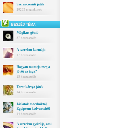
Szerencsesüti játék
28283 megtekintés
BESZÉD TÉMA
Mágikus gömb
37 hozzászólás
A szerelem karmája
17 hozzászólás
Hogyan mutatja meg a
jövőt az inga?
15 hozzászólás
Tarot kártya játék
14 hozzászólás
Jóslatok macskáktól,
Egyiptom kedvenceitől
14 hozzászólás
A szerelem gyűrűje, ami