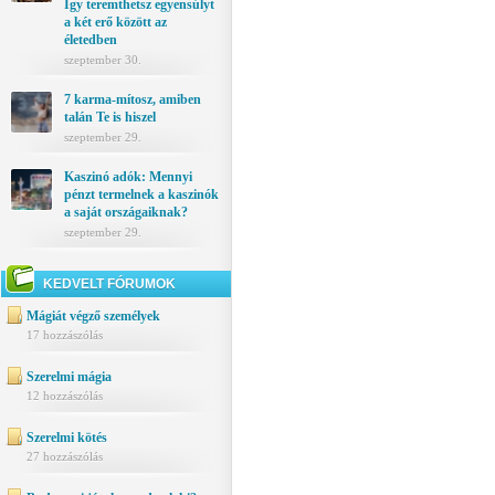
Így teremthetsz egyensúlyt
a két erő között az
életedben
szeptember 30.
7 karma-mítosz, amiben
talán Te is hiszel
szeptember 29.
Kaszinó adók: Mennyi
pénzt termelnek a kaszinók
a saját országaiknak?
szeptember 29.
KEDVELT FÓRUMOK
Mágiát végző személyek
17 hozzászólás
Szerelmi mágia
12 hozzászólás
Szerelmi kötés
27 hozzászólás