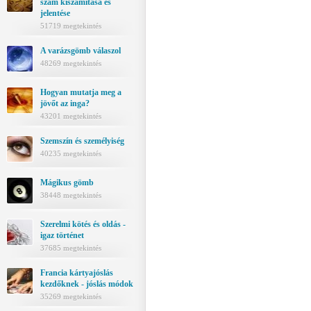
szám kiszámítása és
jelentése
51719 megtekintés
A varázsgömb válaszol
48269 megtekintés
Hogyan mutatja meg a
jövőt az inga?
43201 megtekintés
Szemszín és személyiség
40235 megtekintés
Mágikus gömb
38448 megtekintés
Szerelmi kötés és oldás -
igaz történet
37685 megtekintés
Francia kártyajóslás
kezdőknek - jóslás módok
35269 megtekintés