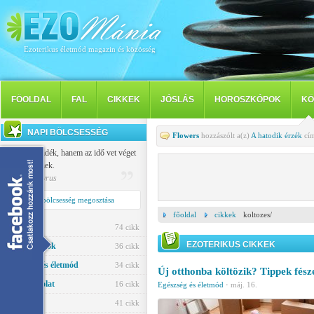
Ezoterikus életmód magazin és közösség
FÖOLDAL
FAL
CIKKEK
JÓSLÁS
HOROSZKÓPOK
KÖ
NAPI BÖLCSESSÉG
Flowers
hozzászólt a(z)
A hatodik érzék
cím
Nem a szándék, hanem az idő vet véget
a szerelemnek.
Publilius Syrus
Napi bölcsesség megosztása
főoldal
cikkek
koltozes/
Jóslás
74 cikk
EZOTERIKUS CIKKEK
Horoszkópok
36 cikk
Egészség és életmód
34 cikk
Új otthonba költözik? Tippek fés
Párkapcsolat
16 cikk
Egészség és életmód
·
máj. 16.
Ezotéria
41 cikk