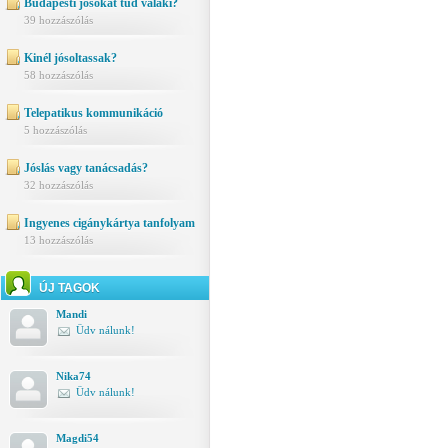
Budapesti jósokat tud valaki?
39 hozzászólás
Kinél jósoltassak?
58 hozzászólás
Telepatikus kommunikáció
5 hozzászólás
Jóslás vagy tanácsadás?
32 hozzászólás
Ingyenes cigánykártya tanfolyam
13 hozzászólás
ÚJ TAGOK
Mandi
Üdv nálunk!
Nika74
Üdv nálunk!
Magdi54