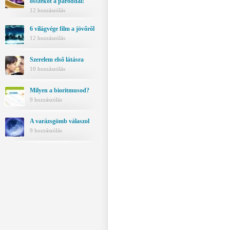
összeköt a pároddal!
12 hozzászólás
6 világvége film a jövőről
12 hozzászólás
Szerelem első látásra
10 hozzászólás
Milyen a bioritmusod?
9 hozzászólás
A varázsgömb válaszol
9 hozzászólás