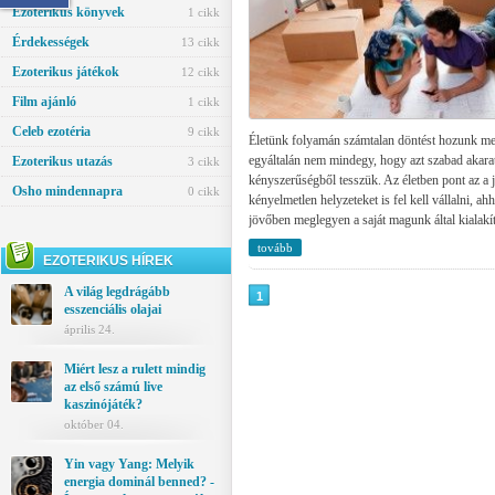
Ezoterikus könyvek
1 cikk
Érdekességek
13 cikk
Ezoterikus játékok
12 cikk
Film ajánló
1 cikk
Celeb ezotéria
9 cikk
Életünk folyamán számtalan döntést hozunk me
egyáltalán nem mindegy, hogy azt szabad akara
Ezoterikus utazás
3 cikk
kényszerűségből tesszük. Az életben pont az a 
Osho mindennapra
0 cikk
kényelmetlen helyzeteket is fel kell vállalni, ah
jövőben meglegyen a saját magunk által kialakí
tovább
EZOTERIKUS HÍREK
A világ legdrágább
1
esszenciális olajai
április 24.
Miért lesz a rulett mindig
az első számú live
kaszinójáték?
október 04.
Yin vagy Yang: Melyik
energia dominál benned? -