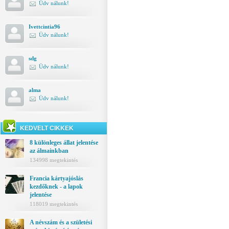
Üdv nálunk!
Ivettcintia96
Üdv nálunk!
sdg
Üdv nálunk!
alma
Üdv nálunk!
KEDVELT CIKKEK
8 különleges állat jelentése
az álmainkban
134998 megtekintés
Francia kártyajóslás
kezdőknek - a lapok
jelentése
118019 megtekintés
A névszám és a születési