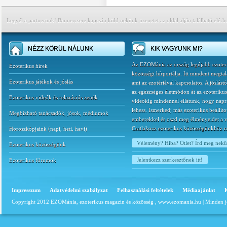
Legyél a partnerünk! Bannercsere kapcsán küld nekünk üzenetet az oldal alján található elérh
NÉZZ KÖRÜL NÁLUNK
KIK VAGYUNK MI?
Az EZOMánia az ország legújabb ezoter
Ezoterikus hírek
közösségi hírportálja. Itt mindent megtal
Ezoterikus játékok és jóslás
ami az ezotériával kapcsolatos. A jóslást
az egészséges életmódon át az ezoterikus
Ezoterikus videók és relaxációs zenék
videókig mindennel ellátunk, hogy napr
lehess. Ismerkedj más ezoterikus beállíto
Megbízható tanácsadók, jósok, médiumok
emberekkel és oszd meg élményeidet a v
Csatlakozz ezoterikus közösségünkhöz 
Horoszkópjaink
(
napi
,
heti
,
havi
)
Vélemény? Hiba? Ötlet? Írd meg nek
Ezoterikus közösségünk
Jelentkezz szerkesztőnek itt!
Ezoterikus fórumok
Impresszum
Adatvédelmi szabályzat
Felhasználási feltételek
Médiaajánlat
Copyright 2012 EZOMánia, ezoterikus magazin és közösség ,
www.ezomania.hu
| Minden j