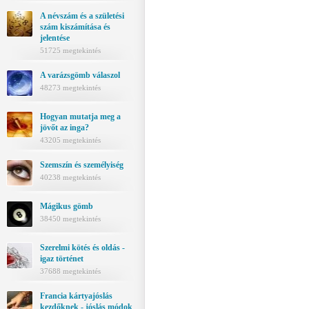
A névszám és a születési
szám kiszámítása és
jelentése
51725 megtekintés
A varázsgömb válaszol
48273 megtekintés
Hogyan mutatja meg a
jövőt az inga?
43205 megtekintés
Szemszín és személyiség
40238 megtekintés
Mágikus gömb
38450 megtekintés
Szerelmi kötés és oldás -
igaz történet
37688 megtekintés
Francia kártyajóslás
kezdőknek - jóslás módok