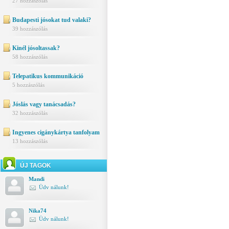
27 hozzászólás
Budapesti jósokat tud valaki?
39 hozzászólás
Kinél jósoltassak?
58 hozzászólás
Telepatikus kommunikáció
5 hozzászólás
Jóslás vagy tanácsadás?
32 hozzászólás
Ingyenes cigánykártya tanfolyam
13 hozzászólás
ÚJ TAGOK
Mandi
Üdv nálunk!
Nika74
Üdv nálunk!