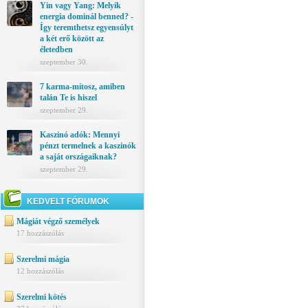
Yin vagy Yang: Melyik
energia dominál benned? -
Így teremthetsz egyensúlyt
a két erő között az
életedben
szeptember 30.
7 karma-mítosz, amiben
talán Te is hiszel
szeptember 29.
Kaszinó adók: Mennyi
pénzt termelnek a kaszinók
a saját országaiknak?
szeptember 29.
KEDVELT FÓRUMOK
Mágiát végző személyek
17 hozzászólás
Szerelmi mágia
12 hozzászólás
Szerelmi kötés