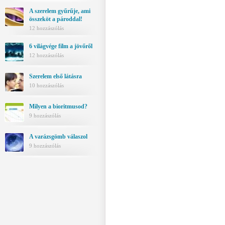
A szerelem gyűrűje, ami
összeköt a pároddal!
12 hozzászólás
6 világvége film a jövőről
12 hozzászólás
Szerelem első látásra
10 hozzászólás
Milyen a bioritmusod?
9 hozzászólás
A varázsgömb válaszol
9 hozzászólás