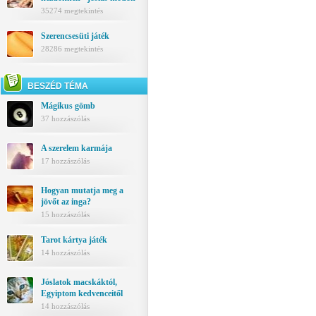
35274 megtekintés
Szerencsesüti játék
28286 megtekintés
BESZÉD TÉMA
Mágikus gömb
37 hozzászólás
A szerelem karmája
17 hozzászólás
Hogyan mutatja meg a
jövőt az inga?
15 hozzászólás
Tarot kártya játék
14 hozzászólás
Jóslatok macskáktól,
Egyiptom kedvenceitől
14 hozzászólás