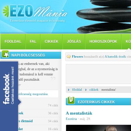
Ezoterikus életmód magazin és közösség
FÖOLDAL
FAL
CIKKEK
JÓSLÁS
HOROSZKÓPOK
KÖ
NAPI BÖLCSESSÉG
Flowers
hozzászólt a(z)
A hatodik érzék
cím
Vallása csak az embernek van, aki
nemcsak meghal, de az a nyomorúság is
sújtja, hogy tudomásul is kell vennie
saját eljövendő pusztulását.
Popper Péter
főoldal
cikkek
mentalista/
Napi bölcsesség megosztása
EZOTERIKUS CIKKEK
Jóslás
74 cikk
A mentalisták
Horoszkópok
36 cikk
Ezotéria
·
máj. 29.
Egészség és életmód
34 cikk
Párkapcsolat
16 cikk