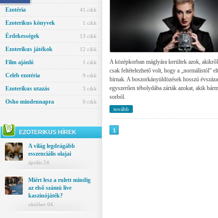
Ezotéria
41 cikk
Ezoterikus könyvek
1 cikk
Érdekességek
13 cikk
Ezoterikus játékok
12 cikk
A középkorban máglyára kerültek azok, akikről 
Film ajánló
1 cikk
csak feltételezhető volt, hogy a „normálistól” e
Celeb ezotéria
9 cikk
bírnak. A boszorkányüldözések hosszú évszáza
egyszerűen tébolydába zárták azokat, akik bárm
Ezoterikus utazás
3 cikk
sorból.
Osho mindennapra
0 cikk
tovább
1
EZOTERIKUS HÍREK
A világ legdrágább
esszenciális olajai
április 24.
Miért lesz a rulett mindig
az első számú live
kaszinójáték?
október 04.