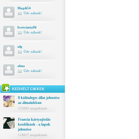
Magdi54
Üdv nálunk!
Ivettcintia96
Üdv nálunk!
sdg
Üdv nálunk!
alma
Üdv nálunk!
KEDVELT CIKKEK
8 különleges állat jelentése
az álmainkban
135002 megtekintés
Francia kártyajóslás
kezdőknek - a lapok
jelentése
118027 megtekintés