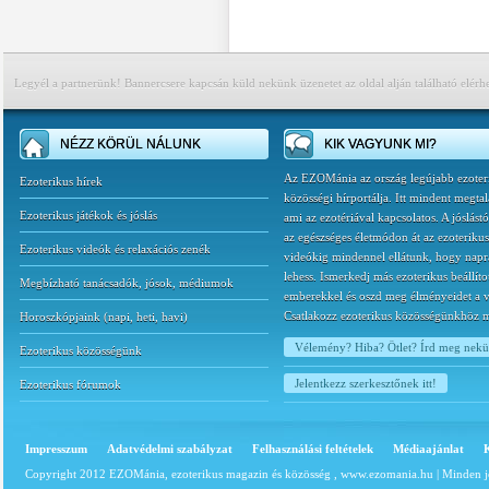
Legyél a partnerünk! Bannercsere kapcsán küld nekünk üzenetet az oldal alján található elérh
NÉZZ KÖRÜL NÁLUNK
KIK VAGYUNK MI?
Az EZOMánia az ország legújabb ezoter
Ezoterikus hírek
közösségi hírportálja. Itt mindent megtal
Ezoterikus játékok és jóslás
ami az ezotériával kapcsolatos. A jóslást
az egészséges életmódon át az ezoterikus
Ezoterikus videók és relaxációs zenék
videókig mindennel ellátunk, hogy napr
lehess. Ismerkedj más ezoterikus beállíto
Megbízható tanácsadók, jósok, médiumok
emberekkel és oszd meg élményeidet a v
Csatlakozz ezoterikus közösségünkhöz 
Horoszkópjaink
(
napi
,
heti
,
havi
)
Vélemény? Hiba? Ötlet? Írd meg nek
Ezoterikus közösségünk
Jelentkezz szerkesztőnek itt!
Ezoterikus fórumok
Impresszum
Adatvédelmi szabályzat
Felhasználási feltételek
Médiaajánlat
Copyright 2012 EZOMánia, ezoterikus magazin és közösség ,
www.ezomania.hu
| Minden j