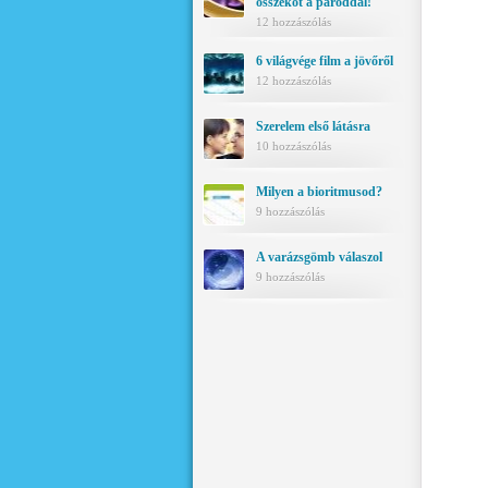
összeköt a pároddal!
12 hozzászólás
6 világvége film a jövőről
12 hozzászólás
Szerelem első látásra
10 hozzászólás
Milyen a bioritmusod?
9 hozzászólás
A varázsgömb válaszol
9 hozzászólás