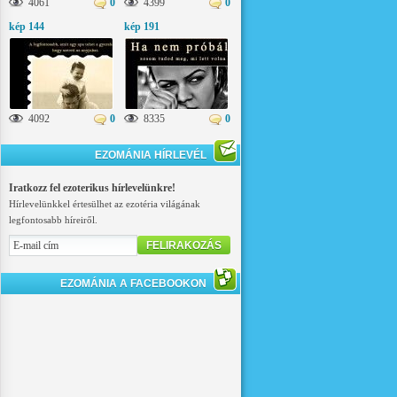
4061
0
4399
0
kép 144
kép 191
4092
0
8335
0
EZOMÁNIA HÍRLEVÉL
Iratkozz fel ezoterikus hírlevelünkre!
Hírlevelünkkel értesülhet az ezotéria világának
legfontosabb híreiről.
FELIRAKOZÁS
EZOMÁNIA A FACEBOOKON