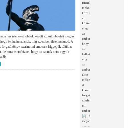
isteneket
többek
között
az
különbözteti
meg
az
iában az isteneket többek között az különbözteti meg az
embertől,
 hogy ők halhatatlanok, míg az ember élete múlandó. A
hogy
s forgatókönyv szerint, mi emberek irigyeljük tőlük az
ők
t, de korántsem biztos, hogy az istenek nem irigylik
halhatatlanok,
alált.
míg
az
ember
élete
múlandó.
A
klasszikus
forgatókönyv
szerint,
mi
emberek...
16948
megtekintés