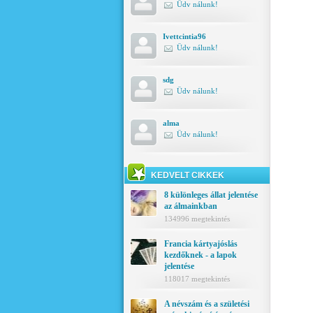
Üdv nálunk!
Ivettcintia96
Üdv nálunk!
sdg
Üdv nálunk!
alma
Üdv nálunk!
KEDVELT CIKKEK
8 különleges állat jelentése
az álmainkban
134996 megtekintés
Francia kártyajóslás
kezdőknek - a lapok
jelentése
118017 megtekintés
A névszám és a születési