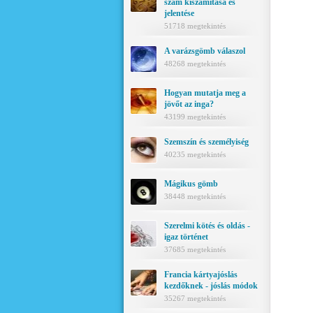
szám kiszámítása és
jelentése
51718 megtekintés
A varázsgömb válaszol
48268 megtekintés
Hogyan mutatja meg a
jövőt az inga?
43199 megtekintés
Szemszín és személyiség
40235 megtekintés
Mágikus gömb
38448 megtekintés
Szerelmi kötés és oldás -
igaz történet
37685 megtekintés
Francia kártyajóslás
kezdőknek - jóslás módok
35267 megtekintés