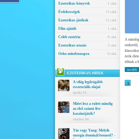
Ezoterikus könyvek
1 cikk
Érdekességek
13 cikk
Ezoterikus játékok
12 cikk
Film ajánló
1 cikk
Celeb ezotéria
9 cikk
A mitológ
embertől,
Ezoterikus utazás
3 cikk
klassziku
Osho mindennapra
0 cikk
örök élete
tőlünk a h
tovább
EZOTERIKUS HÍREK
A világ legdrágább
1
esszenciális olajai
április 24.
Miért lesz a rulett mindig
az első számú live
kaszinójáték?
október 04.
Yin vagy Yang: Melyik
energia dominál benned? -