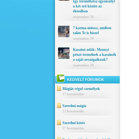
Így teremthetsz egyensúlyt
a két erő között az
életedben
szeptember 30.
7 karma-mítosz, amiben
talán Te is hiszel
szeptember 29.
Kaszinó adók: Mennyi
pénzt termelnek a kaszinók
a saját országaiknak?
szeptember 29.
KEDVELT FÓRUMOK
Mágiát végző személyek
17 hozzászólás
Szerelmi mágia
12 hozzászólás
Szerelmi kötés
27 hozzászólás