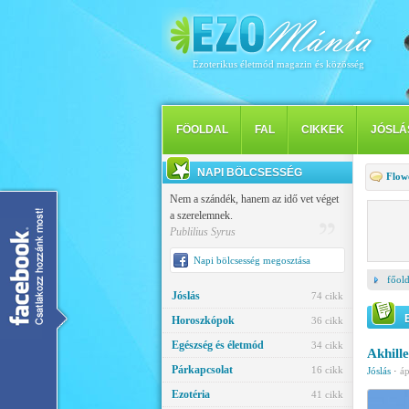
Ezoterikus életmód magazin és közösség
FÖOLDAL
FAL
CIKKEK
JÓSLÁ
NAPI BÖLCSESSÉG
Flow
Nem a szándék, hanem az idő vet véget
a szerelemnek.
Publilius Syrus
Napi bölcsesség megosztása
főold
Jóslás
74 cikk
Horoszkópok
36 cikk
Egészség és életmód
34 cikk
Akhill
Párkapcsolat
16 cikk
Jóslás
·
áp
Ezotéria
41 cikk