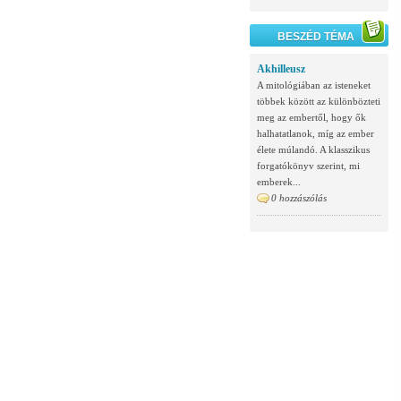
BESZÉD TÉMA
Akhilleusz
A mitológiában az isteneket
többek között az különbözteti
meg az embertől, hogy ők
halhatatlanok, míg az ember
élete múlandó. A klasszikus
forgatókönyv szerint, mi
emberek...
0 hozzászólás