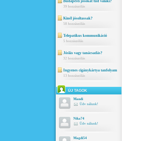
Budapesti jósokat tud valaki?
39 hozzászólás
Kinél jósoltassak?
58 hozzászólás
Telepatikus kommunikáció
5 hozzászólás
Jóslás vagy tanácsadás?
32 hozzászólás
Ingyenes cigánykártya tanfolyam
13 hozzászólás
ÚJ TAGOK
Mandi
Üdv nálunk!
Nika74
Üdv nálunk!
Magdi54