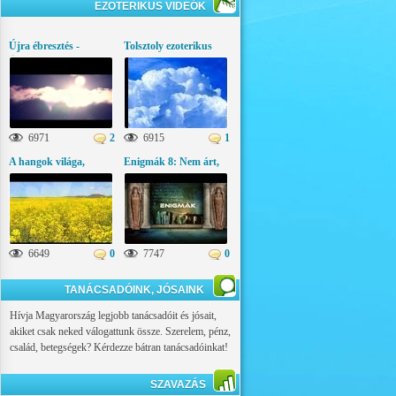
EZOTERIKUS VIDEÓK
Újra ébresztés -
Tolsztoly ezoterikus
Üzenetek az égi
gondolatai
világból
6971
2
6915
1
A hangok világa,
Enigmák 8: Nem árt,
ezoterikus látványfilm
ha tudod!
6649
0
7747
0
TANÁCSADÓINK, JÓSAINK
Hívja Magyarország legjobb tanácsadóit és jósait,
akiket csak neked válogattunk össze. Szerelem, pénz,
család, betegségek? Kérdezze bátran tanácsadóinkat!
SZAVAZÁS