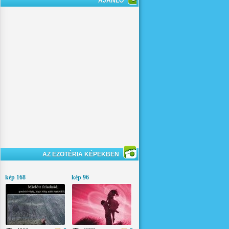
AJÁNLÓ
AZ EZOTÉRIA KÉPEKBEN
kép 168
kép 96