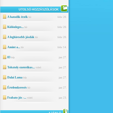
UTOLSÓ HOZZÁSZÓLÁSOK
A hatodik érzék
febr 20.
hír
Különleges...
febr 20.
hír
A leghíresebb jósdák
febr 20.
hír
Amint a...
febr 14.
hír
83
jan 27.
kép
Tolsztoly ezoterikus...
jan 27.
videó
Dalai Lama
jan 27.
kép
Értelemkeresés
jan 27.
hír
Frabato jós -...
jan 23.
videó