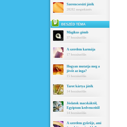
Szerencsesüti játék
28282 megtekintés
BESZÉD TÉMA
Mágikus gömb
37 hozzászólás
A szerelem karmája
17 hozzászólás
Hogyan mutatja meg a
jövőt az inga?
15 hozzászólás
Tarot kártya játék
14 hozzászólás
Jóslatok macskáktól,
Egyiptom kedvenceitől
14 hozzászólás
A szerelem gyűrűje, ami