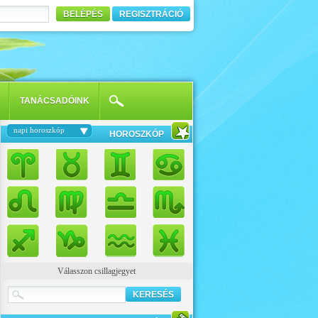
BELÉPÉS
REGISZTRÁCIÓ
TANÁCSADÓINK
napi horoszkóp
HOROSZKÓP
Válasszon csillagjegyet