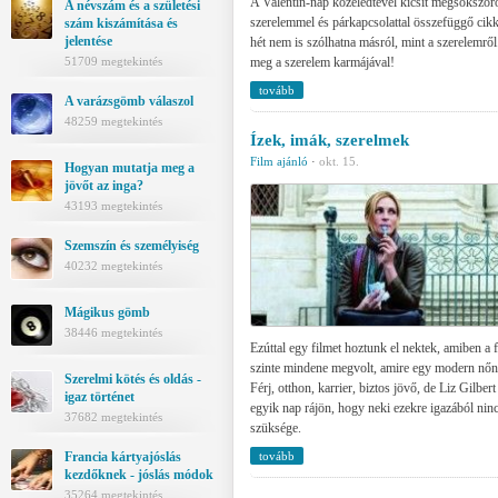
A Valentin-nap közeledtével kicsit megsokszor
A névszám és a születési
szerelemmel és párkapcsolattal összefüggő cikk
szám kiszámítása és
jelentése
hét nem is szólhatna másról, mint a szerelemről
meg a szerelem karmájával!
51709 megtekintés
tovább
A varázsgömb válaszol
48259 megtekintés
Ízek, imák, szerelmek
Film ajánló
·
okt. 15.
Hogyan mutatja meg a
jövőt az inga?
43193 megtekintés
Szemszín és személyiség
40232 megtekintés
Mágikus gömb
38446 megtekintés
Ezúttal egy filmet hoztunk el nektek, amiben a
szinte mindene megvolt, amire egy modern nőn
Szerelmi kötés és oldás -
Férj, otthon, karrier, biztos jövő, de Liz Gilbert
igaz történet
egyik nap rájön, hogy neki ezekre igazából nin
37682 megtekintés
szüksége.
Francia kártyajóslás
tovább
kezdőknek - jóslás módok
35264 megtekintés