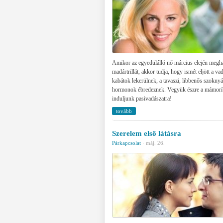
Amikor az egyedülálló nő március elején meghal
madártrillát, akkor tudja, hogy ismét eljött a v
kabátok lekerülnek, a tavaszi, libbenős szoknyá
hormonok ébredeznek. Vegyük észre a mámorít
induljunk pasivadászatra!
tovább
Szerelem első látásra
Párkapcsolat
·
máj. 26.