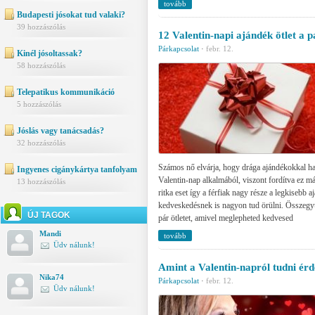
tovább
Budapesti jósokat tud valaki?
39 hozzászólás
12 Valentin-napi ajándék ötlet a 
Párkapcsolat
·
febr. 12.
Kinél jósoltassak?
58 hozzászólás
Telepatikus kommunikáció
5 hozzászólás
Jóslás vagy tanácsadás?
32 hozzászólás
Számos nő elvárja, hogy drága ajándékokkal h
Ingyenes cigánykártya tanfolyam
Valentin-nap alkalmából, viszont fordítva ez má
13 hozzászólás
ritka eset így a férfiak nagy része a legkisebb 
kedveskedésnek is nagyon tud örülni. Összegy
ÚJ TAGOK
pár ötletet, amivel meglepheted kedvesed
Mandi
tovább
Üdv nálunk!
Amint a Valentin-napról tudni ér
Nika74
Párkapcsolat
·
febr. 12.
Üdv nálunk!