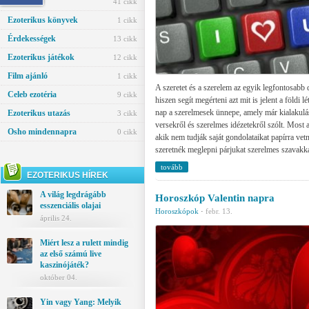
Ezotéria
41 cikk
Ezoterikus könyvek
1 cikk
Érdekességek
13 cikk
Ezoterikus játékok
12 cikk
Film ajánló
1 cikk
A szeretet és a szerelem az egyik legfontosabb 
Celeb ezotéria
9 cikk
hiszen segít megérteni azt mit is jelent a földi l
nap a szerelmesek ünnepe, amely már kialakulá
Ezoterikus utazás
3 cikk
versekről és szerelmes idézetekről szólt. Most
Osho mindennapra
0 cikk
akik nem tudják saját gondolataikat papírra vet
szeretnék meglepni párjukat szerelmes szavakka
tovább
EZOTERIKUS HÍREK
A világ legdrágább
Horoszkóp Valentin napra
esszenciális olajai
Horoszkópok
·
febr. 13.
április 24.
Miért lesz a rulett mindig
az első számú live
kaszinójáték?
október 04.
Yin vagy Yang: Melyik