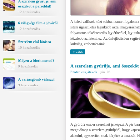
A szerelem gyűrűje, ami
összeköt a pároddal!
12 hozzászólás
A keleti vallások közt sokban ismert fogalom a
6 világvége film a jövőről
isteni újjászületés leginkább azzal magyarázhat
12 hozzászólás
folyamatos tökéletesedés így érhető el, így jut
közelebb az Istenihez. Az önfejlődésben segíts
Szerelem első látásra
külvilág, embertársaink.
10 hozzászólás
tovább
Milyen a bioritmusod?
A szerelem gyűrűje, ami összeköt
9 hozzászólás
Ezoterikus játékok
·
jún. 08.
A varázsgömb válaszol
9 hozzászólás
A gyűrű 2 ember szerelmét jelképezi. A pár bár
megtudhatja a szerelem gyűrűjétől, hogy kapcs
alakulni, egyszerűen csak kérjétek a tanácsát. H