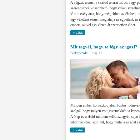
A végzet, a sors, a szabad akarat műve, vagy p
szerencsének köszönhető, hogy valaki szerelme
Van-e esély arra, hogy még ebben az életben, it
úgy véletlenszerűen megtalálja az egyetlent, az i
embert, akivel egy életen át szeretetben élhet.
tovább
Mit tegyél, hogy te légy az igazi?
Párkapcsolat
·
máj. 14.
Minden ember horoszkópjában fontos tudnivaló
szolgál, hogy milyen volt gyermekként a kapcso
A Nap és a Hold mindenekelőtt az egyén saját l
információkat, azon túl, hogy mutatja az apát és
tovább