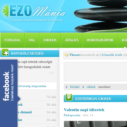
Ezoterikus életmód magazin és közösség
FÖOLDAL
FAL
CIKKEK
JÓSLÁS
HOROSZKÓPOK
KÖ
NAPI BÖLCSESSÉG
Flowers
hozzászólt a(z)
A hatodik érzék
cím
Mindannyian saját tetteink rabszolgái
vagyunk: Miért haragudnánk emiatt
másokra?
Buiddha
Napi bölcsesség megosztása
főoldal
cikkek
szerelem/
Jóslás
74 cikk
EZOTERIKUS CIKKEK
Horoszkópok
36 cikk
Valentin napi idézetek
Egészség és életmód
34 cikk
Párkapcsolat
·
febr. 14.
Párkapcsolat
16 cikk