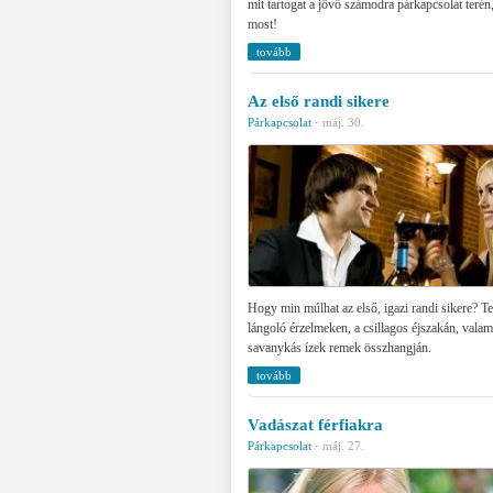
mit tartogat a jövő számodra párkapcsolat terén
most!
tovább
Az első randi sikere
Párkapcsolat
·
máj. 30.
Hogy min múlhat az első, igazi randi sikere? T
lángoló érzelmeken, a csillagos éjszakán, valam
savanykás ízek remek összhangján.
tovább
Vadászat férfiakra
Párkapcsolat
·
máj. 27.