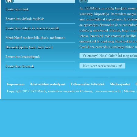
Az EZOMánia az ország legújabb ezoter
Ezoterikus hírek
közösségi hírportálja. Itt mindent megtal
Ezoterikus játékok és jóslás
ami az ezotériával kapcsolatos. A jóslást
az egészséges életmódon át az ezoterikus
Ezoterikus videók és relaxációs zenék
videókig mindennel ellátunk, hogy napr
lehess. Ismerkedj más ezoterikus beállíto
Megbízható tanácsadók, jósok, médiumok
emberekkel és oszd meg élményeidet a v
Csatlakozz ezoterikus közösségünkhöz 
Horoszkópjaink
(
napi
,
heti
,
havi
)
Vélemény? Hiba? Ötlet? Írd meg nek
Ezoterikus közösségünk
Jelentkezz szerkesztőnek itt!
Ezoterikus fórumok
Impresszum
Adatvédelmi szabályzat
Felhasználási feltételek
Médiaajánlat
Copyright 2012 EZOMánia, ezoterikus magazin és közösség ,
www.ezomania.hu
| Minden j