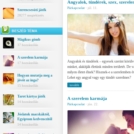
Angyalok, tündérek, szex, szerel
Párkapcsolat
·
júl. 11.
Szerencsesüti játék
28277 megtekintés
BESZÉD TÉMA
Mágikus gömb
37 hozzászólás
A szerelem karmája
Angyalok és tündérek – egyesek szerint körül
17 hozzászólás
minket, alakítják életünk minden területét. De
milyen életet élnek? Hisznek-e a szerelemben é
Hogyan mutatja meg a
Lehet egy angyal vagy egy tündér szerelmes?
jövőt az inga?
tovább
15 hozzászólás
Tarot kártya játék
A szerelem karmája
14 hozzászólás
Párkapcsolat
·
jún. 22.
Jóslatok macskáktól,
Egyiptom kedvenceitől
14 hozzászólás