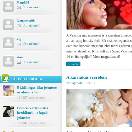
Magdi54
Üdv nálunk!
Ivettcintia96
Üdv nálunk!
A Valentin-nap a szeretet és a szerelem ünnepe
sdg
a mai napig homály fedi. Bár számos legenda na
Üdv nálunk!
ezen nap kapcsán mégsem lehet tudni egészen 
miért is alakult ki. Ki is volt az a Szent Valenti
14-én ünnepeljük? Most megtudhatod!
alma
Üdv nálunk!
tovább
A karmikus szerelem
KEDVELT CIKKEK
Párkapcsolat
·
febr. 11.
8 különleges állat jelentése
az álmainkban
134987 megtekintés
Francia kártyajóslás
kezdőknek - a lapok
jelentése
118007 megtekintés