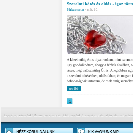
Szerelmi kötés és oldás - igaz tört
Párkapcsolat
·
máj. 10.
A közelmúltig én is olyan voltam, mint az emb
úgy gondolkodtam, ahogy a férfiak általában, ső
része, még valószínűleg Ön is. A legtöbben ug
a szerelmi kötésekben, oldásokban; én magam i
babonaságnak tartottam, de csak amíg személye
tovább
1
Legyél a partnerünk! Bannercsere kapcsán küld nekünk üzenetet az oldal alján található elérh
NÉZZ KÖRÜL NÁLUNK
KIK VAGYUNK MI?