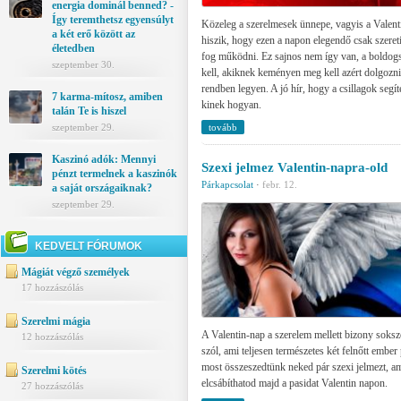
energia dominál benned? -
Így teremthetsz egyensúlyt
Közeleg a szerelmesek ünnepe, vagyis a Valent
a két erő között az
hiszik, hogy ezen a napon elegendő csak szereti
életedben
fog működni. Ez sajnos nem így van, a boldog
szeptember 30.
kell, akiknek keményen meg kell azért dolgozn
rendben legyen. A jó hír, hogy a csillagok segí
7 karma-mítosz, amiben
kinek hogyan.
talán Te is hiszel
tovább
szeptember 29.
Kaszinó adók: Mennyi
Szexi jelmez Valentin-napra-old
pénzt termelnek a kaszinók
Párkapcsolat
·
febr. 12.
a saját országaiknak?
szeptember 29.
KEDVELT FÓRUMOK
Mágiát végző személyek
17 hozzászólás
Szerelmi mágia
A Valentin-nap a szerelem mellett bizony sokszo
12 hozzászólás
szól, ami teljesen természetes két felnőtt embe
most összeszedtünk neked pár szexi jelmezt, am
Szerelmi kötés
elcsábíthatod majd a pasidat Valentin napon.
27 hozzászólás