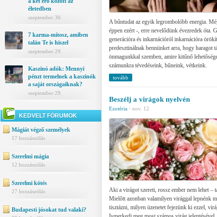
a két erő között az
életedben
szeptember 30.
A bűntudat az egyik legrombolóbb energia. Még
éppen ezért -, erre nevelődünk évezredek óta. 
7 karma-mítosz, amiben
generációra és inkarnációról inkarnációra örökí
talán Te is hiszel
predesztinálnak bennünket arra, hogy haragot t
szeptember 29.
önmagunkkal szemben, amire kitűnő lehetőséget
számunkra tévedéseink, bűneink, vétkeink.
Kaszinó adók: Mennyi
pénzt termelnek a kaszinók
tovább
a saját országaiknak?
szeptember 29.
Beszélj a virágok nyelvén
Ezotéria
·
nov. 12.
KEDVELT FÓRUMOK
Mágiát végző személyek
17 hozzászólás
Szerelmi mágia
12 hozzászólás
Szerelmi kötés
Aki a virágot szereti, rossz ember nem lehet – t
27 hozzászólás
Mielőtt azonban valamilyen virággal lepnénk me
tisztázni, milyen üzenetet fejezünk ki ezzel, vir
Budapesti jósokat tud valaki?
Ismerkedj meg most számos virág jelentésével,