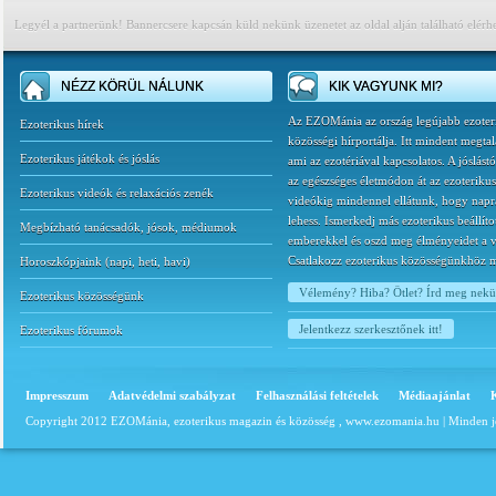
Legyél a partnerünk! Bannercsere kapcsán küld nekünk üzenetet az oldal alján található elérh
NÉZZ KÖRÜL NÁLUNK
KIK VAGYUNK MI?
Az EZOMánia az ország legújabb ezoter
Ezoterikus hírek
közösségi hírportálja. Itt mindent megtal
Ezoterikus játékok és jóslás
ami az ezotériával kapcsolatos. A jóslást
az egészséges életmódon át az ezoterikus
Ezoterikus videók és relaxációs zenék
videókig mindennel ellátunk, hogy napr
lehess. Ismerkedj más ezoterikus beállíto
Megbízható tanácsadók, jósok, médiumok
emberekkel és oszd meg élményeidet a v
Csatlakozz ezoterikus közösségünkhöz 
Horoszkópjaink
(
napi
,
heti
,
havi
)
Vélemény? Hiba? Ötlet? Írd meg nek
Ezoterikus közösségünk
Jelentkezz szerkesztőnek itt!
Ezoterikus fórumok
Impresszum
Adatvédelmi szabályzat
Felhasználási feltételek
Médiaajánlat
Copyright 2012 EZOMánia, ezoterikus magazin és közösség ,
www.ezomania.hu
| Minden j