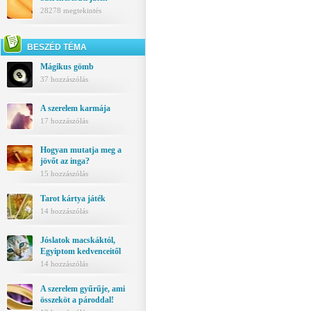
28278 megtekintés
BESZÉD TÉMA
Mágikus gömb
37 hozzászólás
A szerelem karmája
17 hozzászólás
Hogyan mutatja meg a
jövőt az inga?
15 hozzászólás
Tarot kártya játék
14 hozzászólás
Jóslatok macskáktól,
Egyiptom kedvenceitől
14 hozzászólás
A szerelem gyűrűje, ami
összeköt a pároddal!