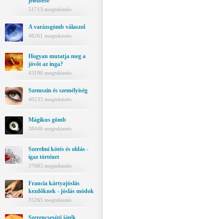
jelentése
51713 megtekintés
A varázsgömb válaszol
48261 megtekintés
Hogyan mutatja meg a
jövőt az inga?
43196 megtekintés
Szemszín és személyiség
40233 megtekintés
Mágikus gömb
38446 megtekintés
Szerelmi kötés és oldás -
igaz történet
37683 megtekintés
Francia kártyajóslás
kezdőknek - jóslás módok
35265 megtekintés
Szerencsesüti játék