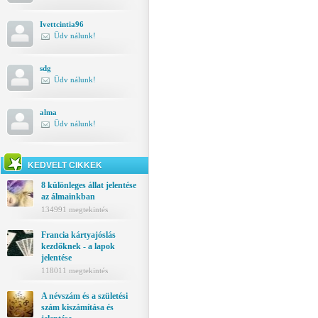
Ivettcintia96
Üdv nálunk!
sdg
Üdv nálunk!
alma
Üdv nálunk!
KEDVELT CIKKEK
8 különleges állat jelentése
az álmainkban
134991 megtekintés
Francia kártyajóslás
kezdőknek - a lapok
jelentése
118011 megtekintés
A névszám és a születési
szám kiszámítása és