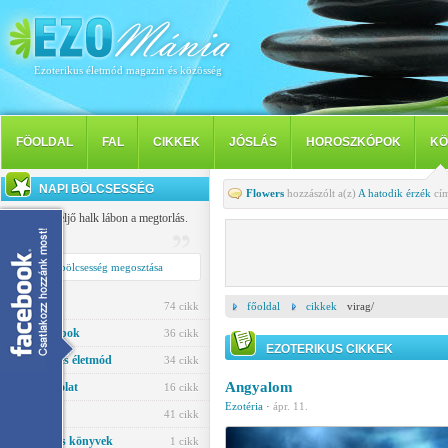
Ezoterikus életmód magazin és közösség
FÖOLDAL
FAL
CIKKEK
JÓSLÁS
HOROSZKÓPOK
KÖ
NAPI BÖLCSESSÉG
Flowers
hozzászólt a(z)
A hatodik érzék
cím
Késve, de eljő halk lábon a megtorlás.
Tibullus
Napi bölcsesség megosztása
Jóslás
74 cikk
főoldal
cikkek
virag/
Horoszkópok
36 cikk
EZOTERIKUS CIKKEK
Egészség és életmód
34 cikk
Angyalom
Párkapcsolat
16 cikk
Ezotéria
·
ápr. 11.
Ezotéria
41 cikk
Ezoterikus könyvek
1 cikk