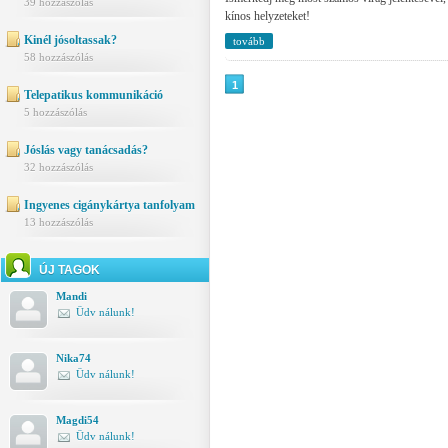
39 hozzászólás
kínos helyzeteket!
Kinél jósoltassak?
tovább
58 hozzászólás
1
Telepatikus kommunikáció
5 hozzászólás
Jóslás vagy tanácsadás?
32 hozzászólás
Ingyenes cigánykártya tanfolyam
13 hozzászólás
ÚJ TAGOK
Mandi
Üdv nálunk!
Nika74
Üdv nálunk!
Magdi54
Üdv nálunk!