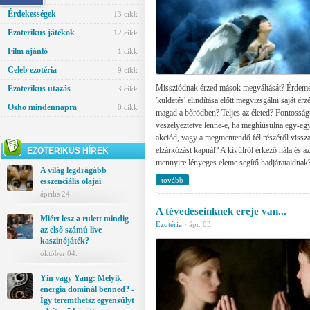
Érdekességek
13 cikk
Ezoterikus játékok
12 cikk
Film ajánló
1 cikk
Celeb ezotéria
9 cikk
Missziódnak érzed mások megváltását? Érdem
Ezoterikus utazás
3 cikk
'küldetés' elindítása előtt megvizsgálni saját érz
Osho mindennapra
0 cikk
magad a bőrödben? Teljes az életed? Fontosság
veszélyeztetve lenne-e, ha meghiúsulna egy-e
akciód, vagy a megmentendő fél részéről visszau
elzárkózást kapnál? A kívülről érkező hála és a
EZOTERIKUS HÍREK
mennyire lényeges eleme segítő hadjárataidnak
A világ legdrágább
tovább
esszenciális olajai
április 24.
A tévedéseinknek ereje van...
Miért lesz a rulett mindig
Ezotéria
·
ápr. 03.
az első számú live
kaszinójáték?
október 04.
Yin vagy Yang: Melyik
energia dominál benned? -
Így teremthetsz egyensúlyt