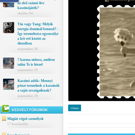
az első számú live
kaszinójáték?
október 04.
Yin vagy Yang: Melyik
energia dominál benned? -
Így teremthetsz egyensúlyt
a két erő között az
életedben
szeptember 30.
7 karma-mítosz, amiben
talán Te is hiszel
szeptember 29.
Kaszinó adók: Mennyi
pénzt termelnek a kaszinók
a saját országaiknak?
szeptember 29.
vissza
KEDVELT FÓRUMOK
Mágiát végző személyek
17 hozzászólás