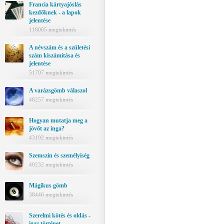
Francia kártyajóslás
kezdőknek - a lapok
jelentése
118005 megtekintés
A névszám és a születési
szám kiszámítása és
jelentése
51707 megtekintés
A varázsgömb válaszol
48257 megtekintés
Hogyan mutatja meg a
jövőt az inga?
43192 megtekintés
Szemszín és személyiség
40232 megtekintés
Mágikus gömb
38446 megtekintés
Szerelmi kötés és oldás -
igaz történet