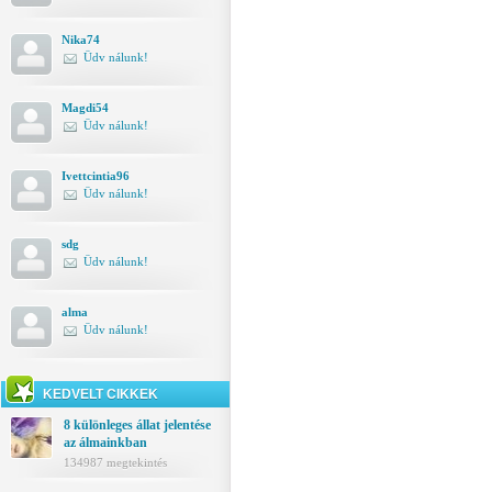
Nika74
Üdv nálunk!
Magdi54
Üdv nálunk!
Ivettcintia96
Üdv nálunk!
sdg
Üdv nálunk!
alma
Üdv nálunk!
KEDVELT CIKKEK
8 különleges állat jelentése
az álmainkban
134987 megtekintés