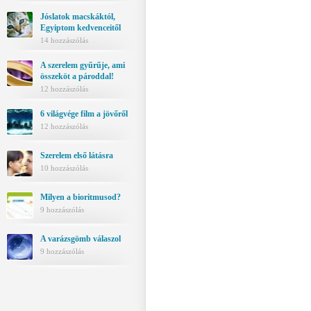
Jóslatok macskáktól,
Egyiptom kedvenceitől
14 hozzászólás
A szerelem gyűrűje, ami
összeköt a pároddal!
12 hozzászólás
6 világvége film a jövőről
12 hozzászólás
Szerelem első látásra
10 hozzászólás
Milyen a bioritmusod?
9 hozzászólás
A varázsgömb válaszol
9 hozzászólás