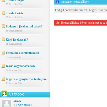
Szerelmi mágia
nincsenek hozzászólások
12 hozzászólás
Eddig
0
hozzászólás érkezett. Legyél Te az els
Szerelmi kötés
27 hozzászólás
Hozzászóláshoz kérjük jelentkezz be az 
Budapesti jósokat tud valaki?
39 hozzászólás
Kinél jósoltassak?
58 hozzászólás
Telepatikus kommunikáció
5 hozzászólás
Jóslás vagy tanácsadás?
32 hozzászólás
Ingyenes cigánykártya tanfolyam
13 hozzászólás
ÚJ TAGOK
Mandi
Üdv nálunk!