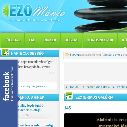
Ezoterikus életmód magazin és közösség
FÖOLDAL
FAL
CIKKEK
JÓSLÁS
HOROSZKÓPOK
KÖ
NAPI BÖLCSESSÉG
Flowers
hozzászólt a(z)
A hatodik érzék
cím
Mindannyian saját tetteink rabszolgái
vagyunk: Miért haragudnánk emiatt
másokra?
Buiddha
Napi bölcsesség megosztása
főoldal
ezoterikus galéria
az élet
EZOTERIKUS HÍREK
EZOTERIKUS GALÉRIA
A világ legdrágább
145
esszenciális olajai
április 24.
Miért lesz a rulett mindig