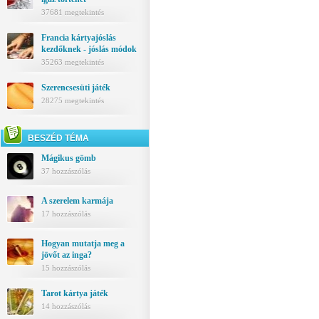
37681 megtekintés
Francia kártyajóslás
kezdőknek - jóslás módok
35263 megtekintés
Szerencsesüti játék
28275 megtekintés
BESZÉD TÉMA
Mágikus gömb
37 hozzászólás
A szerelem karmája
17 hozzászólás
Hogyan mutatja meg a
jövőt az inga?
15 hozzászólás
Tarot kártya játék
14 hozzászólás