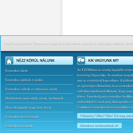
Legyél a partnerünk! Bannercsere kapcsán küld nekünk üzenetet az oldal alján található elérh
NÉZZ KÖRÜL NÁLUNK
KIK VAGYUNK MI?
Az EZOMánia az ország legújabb ezoter
Ezoterikus hírek
közösségi hírportálja. Itt mindent megtal
Ezoterikus játékok és jóslás
ami az ezotériával kapcsolatos. A jóslást
az egészséges életmódon át az ezoterikus
Ezoterikus videók és relaxációs zenék
videókig mindennel ellátunk, hogy napr
lehess. Ismerkedj más ezoterikus beállíto
Megbízható tanácsadók, jósok, médiumok
emberekkel és oszd meg élményeidet a v
Csatlakozz ezoterikus közösségünkhöz 
Horoszkópjaink
(
napi
,
heti
,
havi
)
Vélemény? Hiba? Ötlet? Írd meg nek
Ezoterikus közösségünk
Jelentkezz szerkesztőnek itt!
Ezoterikus fórumok