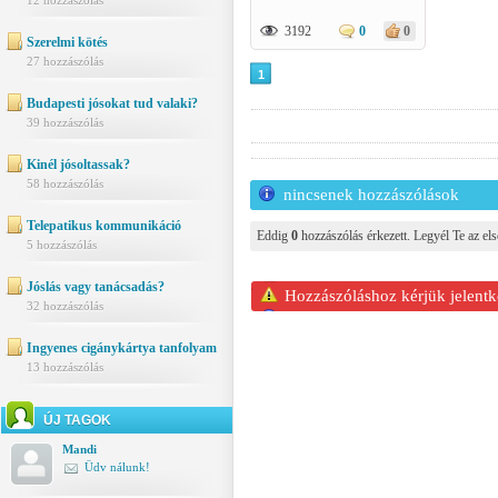
12 hozzászólás
3192
0
0
Szerelmi kötés
27 hozzászólás
1
Budapesti jósokat tud valaki?
39 hozzászólás
Kinél jósoltassak?
58 hozzászólás
nincsenek hozzászólások
Telepatikus kommunikáció
Eddig
0
hozzászólás érkezett. Legyél Te az els
5 hozzászólás
Jóslás vagy tanácsadás?
Hozzászóláshoz kérjük jelentk
32 hozzászólás
Ingyenes cigánykártya tanfolyam
13 hozzászólás
ÚJ TAGOK
Mandi
Üdv nálunk!