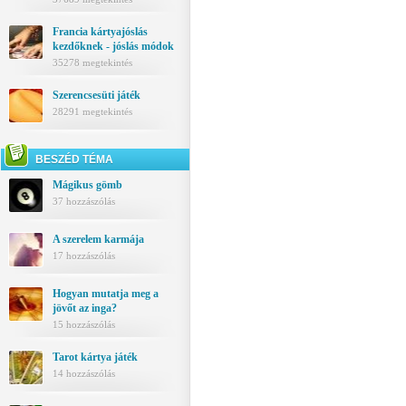
Francia kártyajóslás
kezdőknek - jóslás módok
35278 megtekintés
Szerencsesüti játék
28291 megtekintés
BESZÉD TÉMA
Mágikus gömb
37 hozzászólás
A szerelem karmája
17 hozzászólás
Hogyan mutatja meg a
jövőt az inga?
15 hozzászólás
Tarot kártya játék
14 hozzászólás