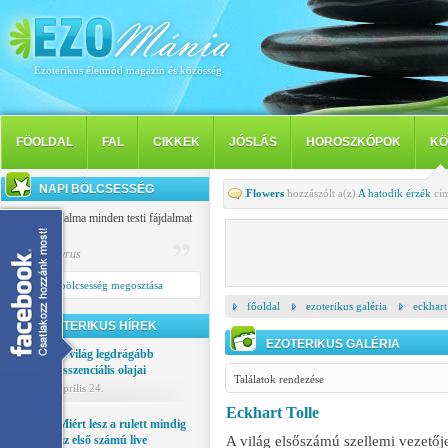
Ezoterikus életmód magazin és közösség
FÖOLDAL
FAL
CIKKEK
JÓSLÁS
HOROSZKÓPOK
KÖ
NAPI BÖLCSESSÉG
Flowers
hozzászólt a(z)
A hatodik érzék
cím
A tudat fájdalma minden testi fájdalmat
felülmúl.
Publilius Syrus
Napi bölcsesség megosztása
főoldal
ezoterikus galéria
eckhart
EZOTERIKUS HÍREK
EZOTERIKUS GALÉRIA
A világ legdrágább
esszenciális olajai
Találatok rendezése
április 24.
Eckhart Tolle
Miért lesz a rulett mindig
az első számú live
A világ elsőszámú szellemi vezetője