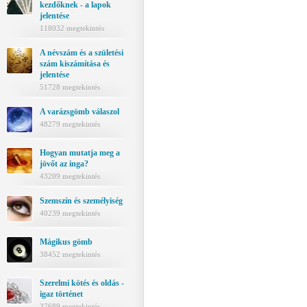
kezdőknek - a lapok
jelentése
118032 megtekintés
A névszám és a születési
szám kiszámítása és
jelentése
51728 megtekintés
A varázsgömb válaszol
48279 megtekintés
Hogyan mutatja meg a
jövőt az inga?
43209 megtekintés
Szemszín és személyiség
40239 megtekintés
Mágikus gömb
38452 megtekintés
Szerelmi kötés és oldás -
igaz történet
37689 megtekintés