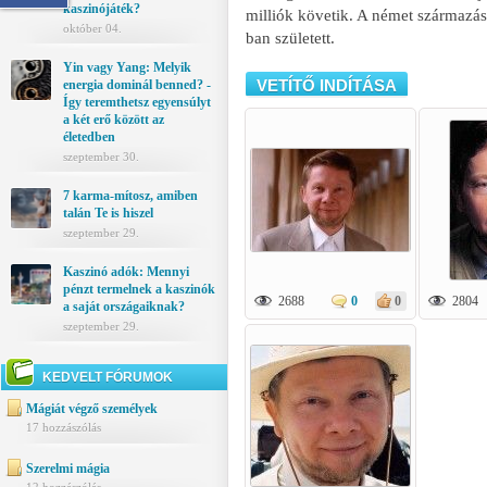
kaszinójáték?
milliók követik. A német származású 
október 04.
ban született.
Yin vagy Yang: Melyik
VETÍTŐ INDÍTÁSA
energia dominál benned? -
Így teremthetsz egyensúlyt
a két erő között az
életedben
szeptember 30.
7 karma-mítosz, amiben
talán Te is hiszel
szeptember 29.
Kaszinó adók: Mennyi
pénzt termelnek a kaszinók
2688
0
0
2804
a saját országaiknak?
szeptember 29.
KEDVELT FÓRUMOK
Mágiát végző személyek
17 hozzászólás
Szerelmi mágia