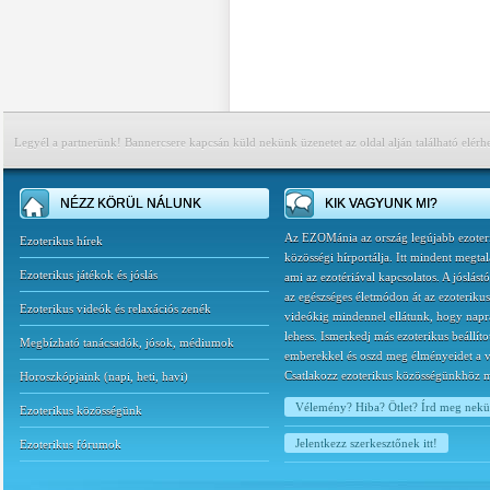
Legyél a partnerünk! Bannercsere kapcsán küld nekünk üzenetet az oldal alján található elérh
NÉZZ KÖRÜL NÁLUNK
KIK VAGYUNK MI?
Az EZOMánia az ország legújabb ezoter
Ezoterikus hírek
közösségi hírportálja. Itt mindent megtal
Ezoterikus játékok és jóslás
ami az ezotériával kapcsolatos. A jóslást
az egészséges életmódon át az ezoterikus
Ezoterikus videók és relaxációs zenék
videókig mindennel ellátunk, hogy napr
lehess. Ismerkedj más ezoterikus beállíto
Megbízható tanácsadók, jósok, médiumok
emberekkel és oszd meg élményeidet a v
Csatlakozz ezoterikus közösségünkhöz 
Horoszkópjaink
(
napi
,
heti
,
havi
)
Vélemény? Hiba? Ötlet? Írd meg nek
Ezoterikus közösségünk
Jelentkezz szerkesztőnek itt!
Ezoterikus fórumok