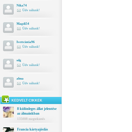
Nika74
Üdv nálunk!
Magdi54
Üdv nálunk!
Ivettcintia96
Üdv nálunk!
sdg
Üdv nálunk!
alma
Üdv nálunk!
KEDVELT CIKKEK
8 különleges állat jelentése
az álmainkban
135008 megtekintés
Francia kártyajóslás