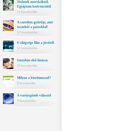
Jóslatok macskáktól,
Egyiptom kedvenceitől
14 hozzászólás
A szerelem gyűrűje, ami
összeköt a pároddal!
12 hozzászólás
6 világvége film a jövőről
12 hozzászólás
Szerelem első látásra
10 hozzászólás
Milyen a bioritmusod?
9 hozzászólás
A varázsgömb válaszol
9 hozzászólás