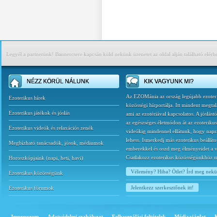
Legyél a partnerünk! Bannercsere kapcsán küld nekünk üzenetet az oldal alján található elérh
NÉZZ KÖRÜL NÁLUNK
KIK VAGYUNK MI?
Az EZOMánia az ország legújabb ezoter
Ezoterikus hírek
közösségi hírportálja. Itt mindent megtal
Ezoterikus játékok és jóslás
ami az ezotériával kapcsolatos. A jóslást
az egészséges életmódon át az ezoterikus
Ezoterikus videók és relaxációs zenék
videókig mindennel ellátunk, hogy napr
lehess. Ismerkedj más ezoterikus beállíto
Megbízható tanácsadók, jósok, médiumok
emberekkel és oszd meg élményeidet a v
Csatlakozz ezoterikus közösségünkhöz 
Horoszkópjaink
(
napi
,
heti
,
havi
)
Vélemény? Hiba? Ötlet? Írd meg nek
Ezoterikus közösségünk
Jelentkezz szerkesztőnek itt!
Ezoterikus fórumok
Impresszum
Adatvédelmi szabályzat
Felhasználási feltételek
Médiaajánlat