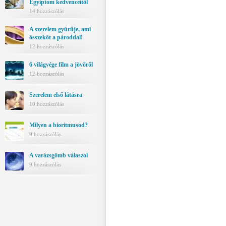
Egyiptom kedvenceitől
14 hozzászólás
A szerelem gyűrűje, ami
összeköt a pároddal!
12 hozzászólás
6 világvége film a jövőről
12 hozzászólás
Szerelem első látásra
10 hozzászólás
Milyen a bioritmusod?
9 hozzászólás
A varázsgömb válaszol
9 hozzászólás