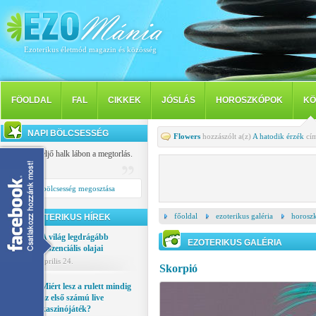
Ezoterikus életmód magazin és közösség
FÖOLDAL
FAL
CIKKEK
JÓSLÁS
HOROSZKÓPOK
KÖ
NAPI BÖLCSESSÉG
Flowers
hozzászólt a(z)
A hatodik érzék
cím
Késve, de eljő halk lábon a megtorlás.
Tibullus
Napi bölcsesség megosztása
főoldal
ezoterikus galéria
horosz
EZOTERIKUS HÍREK
A világ legdrágább
EZOTERIKUS GALÉRIA
esszenciális olajai
április 24.
Skorpió
Miért lesz a rulett mindig
az első számú live
kaszinójáték?