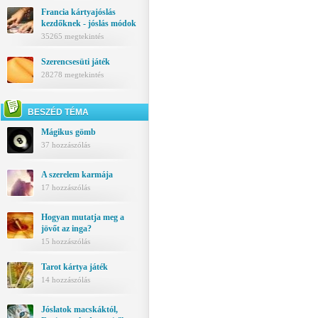
Francia kártyajóslás
kezdőknek - jóslás módok
35265 megtekintés
Szerencsesüti játék
28278 megtekintés
BESZÉD TÉMA
Mágikus gömb
37 hozzászólás
A szerelem karmája
17 hozzászólás
Hogyan mutatja meg a
jövőt az inga?
15 hozzászólás
Tarot kártya játék
14 hozzászólás
Jóslatok macskáktól,