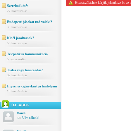
Hozzászóláshoz kérjük jelentkezz be az 
Szerelmi kötés
27 hozzászólás
Budapesti jósokat tud valaki?
39 hozzászólás
Kinél jósoltassak?
58 hozzászólás
Telepatikus kommunikáció
5 hozzászólás
Jóslás vagy tanácsadás?
32 hozzászólás
Ingyenes cigánykártya tanfolyam
13 hozzászólás
ÚJ TAGOK
Mandi
Üdv nálunk!