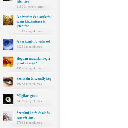
jelentése
118011 megtekintés
A névszám és a születési
szám kiszámítása és
jelentése
51713 megtekintés
A varázsgömb válaszol
48261 megtekintés
Hogyan mutatja meg a
jövőt az inga?
43196 megtekintés
Szemszín és személyiség
40233 megtekintés
Mágikus gömb
38446 megtekintés
Szerelmi kötés és oldás -
igaz történet
37684 megtekintés