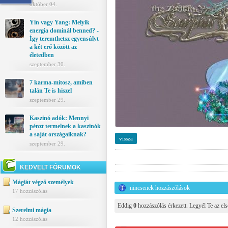
október 04.
Yin vagy Yang: Melyik
energia dominál benned? -
Így teremthetsz egyensúlyt
a két erő között az
életedben
szeptember 30.
7 karma-mítosz, amiben
talán Te is hiszel
szeptember 29.
Kaszinó adók: Mennyi
pénzt termelnek a kaszinók
a saját országaiknak?
vissza
szeptember 29.
KEDVELT FÓRUMOK
Mágiát végző személyek
nincsenek hozzászólások
17 hozzászólás
Eddig
0
hozzászólás érkezett. Legyél Te az els
Szerelmi mágia
12 hozzászólás