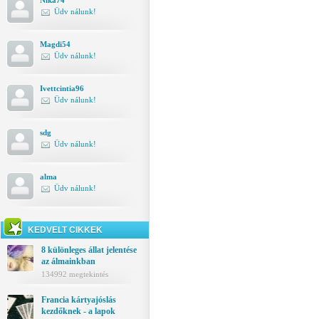
Nika74
Üdv nálunk!
Magdi54
Üdv nálunk!
Ivettcintia96
Üdv nálunk!
sdg
Üdv nálunk!
alma
Üdv nálunk!
KEDVELT CIKKEK
8 különleges állat jelentése
az álmainkban
134992 megtekintés
Francia kártyajóslás
kezdőknek - a lapok