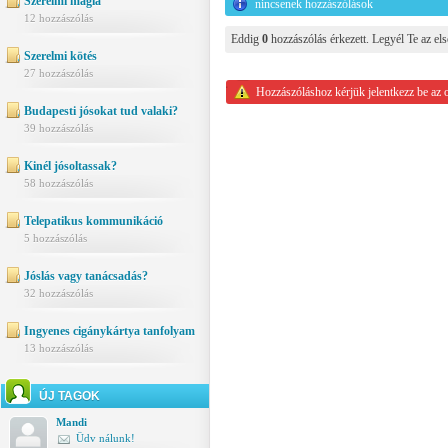
Szerelmi mágia
nincsenek hozzászólások
12 hozzászólás
Eddig
0
hozzászólás érkezett. Legyél Te az els
Szerelmi kötés
27 hozzászólás
Hozzászóláshoz kérjük jelentkezz be az 
Budapesti jósokat tud valaki?
39 hozzászólás
Kinél jósoltassak?
58 hozzászólás
Telepatikus kommunikáció
5 hozzászólás
Jóslás vagy tanácsadás?
32 hozzászólás
Ingyenes cigánykártya tanfolyam
13 hozzászólás
ÚJ TAGOK
Mandi
Üdv nálunk!