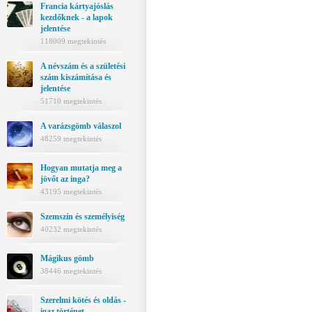
Francia kártyajóslás
kezdőknek - a lapok
jelentése
118009 megtekintés
A névszám és a születési
szám kiszámítása és
jelentése
51710 megtekintés
A varázsgömb válaszol
48259 megtekintés
Hogyan mutatja meg a
jövőt az inga?
43195 megtekintés
Szemszín és személyiség
40232 megtekintés
Mágikus gömb
38446 megtekintés
Szerelmi kötés és oldás -
igaz történet