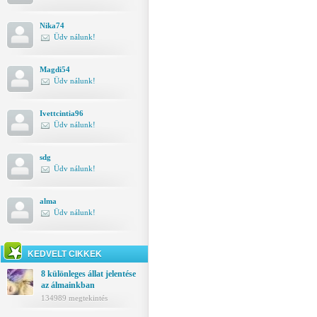
Nika74
Üdv nálunk!
Magdi54
Üdv nálunk!
Ivettcintia96
Üdv nálunk!
sdg
Üdv nálunk!
alma
Üdv nálunk!
KEDVELT CIKKEK
8 különleges állat jelentése
az álmainkban
134989 megtekintés