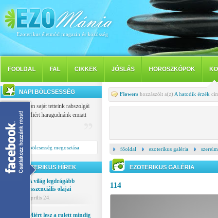
Ezoterikus életmód magazin és közösség
FÖOLDAL
FAL
CIKKEK
JÓSLÁS
HOROSZKÓPOK
KÖ
NAPI BÖLCSESSÉG
Flowers
hozzászólt a(z)
A hatodik érzék
cím
Mindannyian saját tetteink rabszolgái
vagyunk: Miért haragudnánk emiatt
másokra?
Buiddha
Napi bölcsesség megosztása
főoldal
ezoterikus galéria
szerelm
EZOTERIKUS HÍREK
EZOTERIKUS GALÉRIA
A világ legdrágább
114
esszenciális olajai
április 24.
Miért lesz a rulett mindig