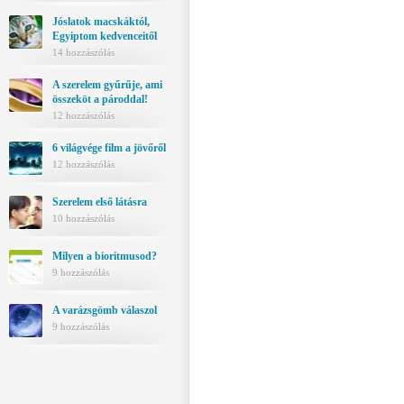
Jóslatok macskáktól,
Egyiptom kedvenceitől
14 hozzászólás
A szerelem gyűrűje, ami
összeköt a pároddal!
12 hozzászólás
6 világvége film a jövőről
12 hozzászólás
Szerelem első látásra
10 hozzászólás
Milyen a bioritmusod?
9 hozzászólás
A varázsgömb válaszol
9 hozzászólás