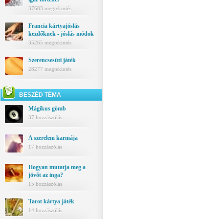
37683 megtekintés
Francia kártyajóslás
kezdőknek - jóslás módok
35265 megtekintés
Szerencsesüti játék
28277 megtekintés
BESZÉD TÉMA
Mágikus gömb
37 hozzászólás
A szerelem karmája
17 hozzászólás
Hogyan mutatja meg a
jövőt az inga?
15 hozzászólás
Tarot kártya játék
14 hozzászólás