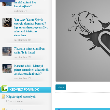
az első számú live
kaszinójáték?
október 04.
Yin vagy Yang: Melyik
energia dominál benned? -
Így teremthetsz egyensúlyt
a két erő között az
életedben
szeptember 30.
7 karma-mítosz, amiben
talán Te is hiszel
szeptember 29.
Kaszinó adók: Mennyi
pénzt termelnek a kaszinók
a saját országaiknak?
szeptember 29.
vissza
KEDVELT FÓRUMOK
Mágiát végző személyek
17 hozzászólás