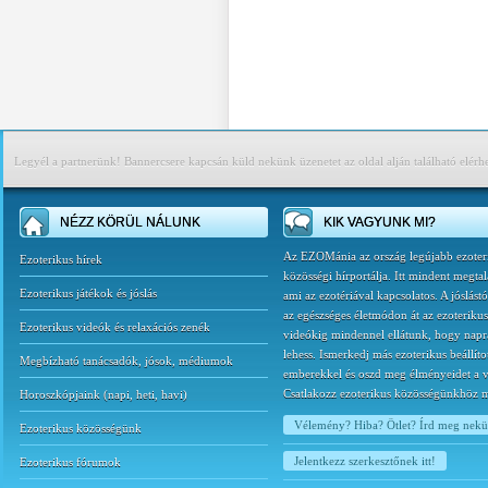
Legyél a partnerünk! Bannercsere kapcsán küld nekünk üzenetet az oldal alján található elérh
NÉZZ KÖRÜL NÁLUNK
KIK VAGYUNK MI?
Az EZOMánia az ország legújabb ezoter
Ezoterikus hírek
közösségi hírportálja. Itt mindent megtal
Ezoterikus játékok és jóslás
ami az ezotériával kapcsolatos. A jóslást
az egészséges életmódon át az ezoterikus
Ezoterikus videók és relaxációs zenék
videókig mindennel ellátunk, hogy napr
lehess. Ismerkedj más ezoterikus beállíto
Megbízható tanácsadók, jósok, médiumok
emberekkel és oszd meg élményeidet a v
Csatlakozz ezoterikus közösségünkhöz 
Horoszkópjaink
(
napi
,
heti
,
havi
)
Vélemény? Hiba? Ötlet? Írd meg nek
Ezoterikus közösségünk
Jelentkezz szerkesztőnek itt!
Ezoterikus fórumok