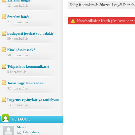
Szerelmi mágia
Eddig
0
hozzászólás érkezett. Legyél Te az els
12 hozzászólás
Szerelmi kötés
Hozzászóláshoz kérjük jelentkezz be az 
27 hozzászólás
Budapesti jósokat tud valaki?
39 hozzászólás
Kinél jósoltassak?
58 hozzászólás
Telepatikus kommunikáció
5 hozzászólás
Jóslás vagy tanácsadás?
32 hozzászólás
Ingyenes cigánykártya tanfolyam
13 hozzászólás
ÚJ TAGOK
Mandi
Üdv nálunk!