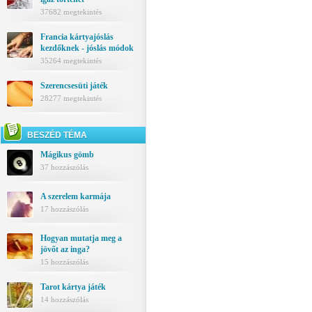
37682 megtekintés
Francia kártyajóslás
kezdőknek - jóslás módok
35264 megtekintés
Szerencsesüti játék
28277 megtekintés
BESZÉD TÉMA
Mágikus gömb
37 hozzászólás
A szerelem karmája
17 hozzászólás
Hogyan mutatja meg a
jövőt az inga?
15 hozzászólás
Tarot kártya játék
14 hozzászólás