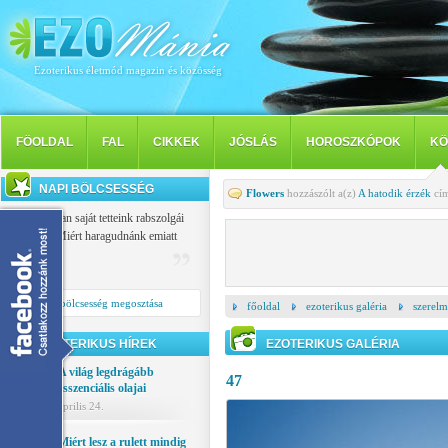
Ezoterikus életmód magazin és közösség
FÖOLDAL
FAL
CIKKEK
JÓSLÁS
HOROSZKÓPOK
KÖ
NAPI BÖLCSESSÉG
Flowers
hozzászólt a(z)
A hatodik érzék
cím
Mindannyian saját tetteink rabszolgái
vagyunk: Miért haragudnánk emiatt
másokra?
Buiddha
Napi bölcsesség megosztása
főoldal
ezoterikus galéria
szerelm
EZOTERIKUS HÍREK
EZOTERIKUS GALÉRIA
A világ legdrágább
47
esszenciális olajai
április 24.
Miért lesz a rulett mindig