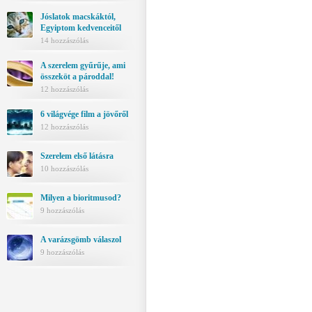
Jóslatok macskáktól,
Egyiptom kedvenceitől
14 hozzászólás
A szerelem gyűrűje, ami
összeköt a pároddal!
12 hozzászólás
6 világvége film a jövőről
12 hozzászólás
Szerelem első látásra
10 hozzászólás
Milyen a bioritmusod?
9 hozzászólás
A varázsgömb válaszol
9 hozzászólás