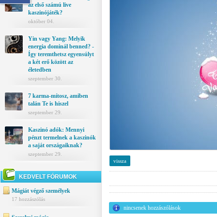
az első számú live
kaszinójáték?
október 04.
Yin vagy Yang: Melyik
energia dominál benned? -
Így teremthetsz egyensúlyt
a két erő között az
életedben
szeptember 30.
7 karma-mítosz, amiben
talán Te is hiszel
szeptember 29.
Kaszinó adók: Mennyi
pénzt termelnek a kaszinók
a saját országaiknak?
szeptember 29.
vissza
KEDVELT FÓRUMOK
Mágiát végző személyek
17 hozzászólás
nincsenek hozzászólások