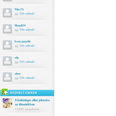
Nika74
Üdv nálunk!
Magdi54
Üdv nálunk!
Ivettcintia96
Üdv nálunk!
sdg
Üdv nálunk!
alma
Üdv nálunk!
KEDVELT CIKKEK
8 különleges állat jelentése
az álmainkban
134987 megtekintés