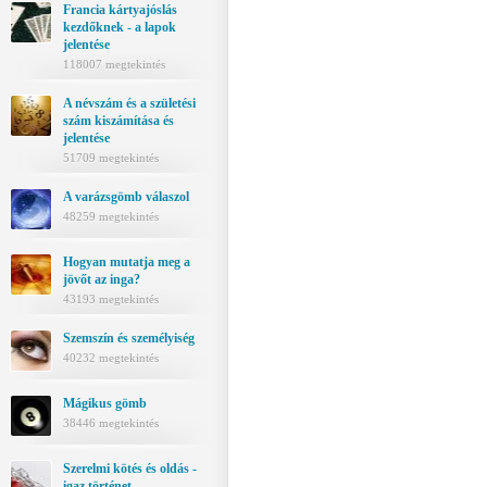
Francia kártyajóslás
kezdőknek - a lapok
jelentése
118007 megtekintés
A névszám és a születési
szám kiszámítása és
jelentése
51709 megtekintés
A varázsgömb válaszol
48259 megtekintés
Hogyan mutatja meg a
jövőt az inga?
43193 megtekintés
Szemszín és személyiség
40232 megtekintés
Mágikus gömb
38446 megtekintés
Szerelmi kötés és oldás -
igaz történet