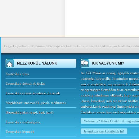
Legyél a partnerünk! Bannercsere kapcsán küld nekünk üzenetet az oldal alján található elérh
NÉZZ KÖRÜL NÁLUNK
KIK VAGYUNK MI?
Az EZOMánia az ország legújabb ezoter
Ezoterikus hírek
közösségi hírportálja. Itt mindent megtal
Ezoterikus játékok és jóslás
ami az ezotériával kapcsolatos. A jóslást
az egészséges életmódon át az ezoterikus
Ezoterikus videók és relaxációs zenék
videókig mindennel ellátunk, hogy napr
lehess. Ismerkedj más ezoterikus beállíto
Megbízható tanácsadók, jósok, médiumok
emberekkel és oszd meg élményeidet a v
Csatlakozz ezoterikus közösségünkhöz 
Horoszkópjaink
(
napi
,
heti
,
havi
)
Vélemény? Hiba? Ötlet? Írd meg nek
Ezoterikus közösségünk
Jelentkezz szerkesztőnek itt!
Ezoterikus fórumok