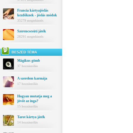
Francia kártyajóslás
kezdőknek - jóslás módok
35279 megtekintés
Szerencsesüti játék
28291 megtekintés
BESZÉD TÉMA
Mágikus gömb
37 hozzászólás
A szerelem karmája
17 hozzászólás
Hogyan mutatja meg a
jövőt az inga?
15 hozzászólás
Tarot kártya játék
14 hozzászólás