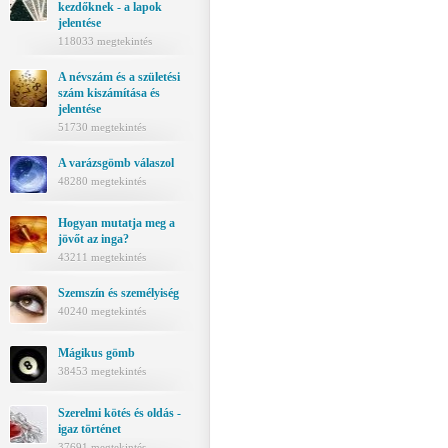
kezdőknek - a lapok
jelentése
118033 megtekintés
A névszám és a születési
szám kiszámítása és
jelentése
51730 megtekintés
A varázsgömb válaszol
48280 megtekintés
Hogyan mutatja meg a
jövőt az inga?
43211 megtekintés
Szemszín és személyiség
40240 megtekintés
Mágikus gömb
38453 megtekintés
Szerelmi kötés és oldás -
igaz történet
37691 megtekintés