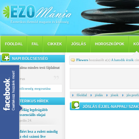
Ezoterikus életmód magazin és közösség
FÖOLDAL
FAL
CIKKEK
JÓSLÁS
HOROSZKÓPOK
KÖ
NAPI BÖLCSESSÉG
Flowers
hozzászólt a(z)
A hatodik érzék
cím
A tudat fájdalma minden testi fájdalmat
felülmúl.
Publilius Syrus
Napi bölcsesség megosztása
főoldal
jóslás
jósok
jós profi
EZOTERIKUS HÍREK
JÓSLÁS ÉJJEL-NAPPAL! SZAK
A világ legdrágább
esszenciális olajai
április 24.
Miért lesz a rulett mindig
az első számú live