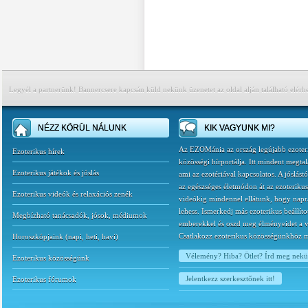
Legyél a partnerünk! Bannercsere kapcsán küld nekünk üzenetet az oldal alján található elérh
NÉZZ KÖRÜL NÁLUNK
KIK VAGYUNK MI?
Az EZOMánia az ország legújabb ezoter
Ezoterikus hírek
közösségi hírportálja. Itt mindent megtal
Ezoterikus játékok és jóslás
ami az ezotériával kapcsolatos. A jóslást
az egészséges életmódon át az ezoterikus
Ezoterikus videók és relaxációs zenék
videókig mindennel ellátunk, hogy napr
lehess. Ismerkedj más ezoterikus beállíto
Megbízható tanácsadók, jósok, médiumok
emberekkel és oszd meg élményeidet a v
Csatlakozz ezoterikus közösségünkhöz 
Horoszkópjaink
(
napi
,
heti
,
havi
)
Vélemény? Hiba? Ötlet? Írd meg nek
Ezoterikus közösségünk
Jelentkezz szerkesztőnek itt!
Ezoterikus fórumok