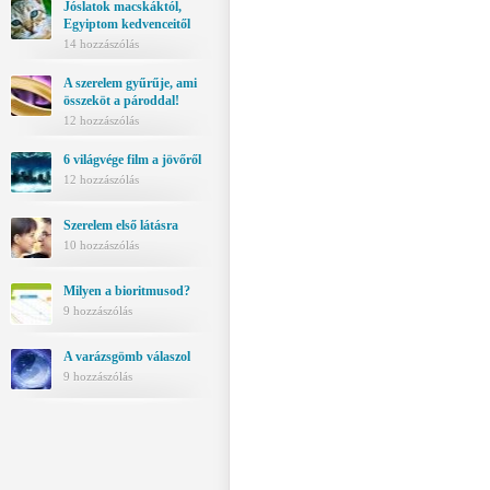
Jóslatok macskáktól,
Egyiptom kedvenceitől
14 hozzászólás
A szerelem gyűrűje, ami
összeköt a pároddal!
12 hozzászólás
6 világvége film a jövőről
12 hozzászólás
Szerelem első látásra
10 hozzászólás
Milyen a bioritmusod?
9 hozzászólás
A varázsgömb válaszol
9 hozzászólás