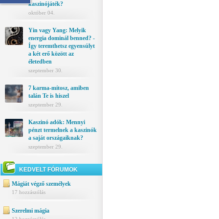
kaszinójáték?
október 04.
Yin vagy Yang: Melyik
energia dominál benned? -
Így teremthetsz egyensúlyt
a két erő között az
életedben
szeptember 30.
7 karma-mítosz, amiben
talán Te is hiszel
szeptember 29.
Kaszinó adók: Mennyi
pénzt termelnek a kaszinók
a saját országaiknak?
szeptember 29.
KEDVELT FÓRUMOK
Mágiát végző személyek
17 hozzászólás
Szerelmi mágia