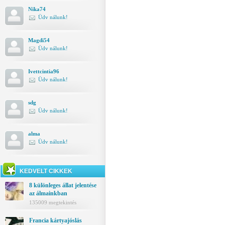
Nika74
Üdv nálunk!
Magdi54
Üdv nálunk!
Ivettcintia96
Üdv nálunk!
sdg
Üdv nálunk!
alma
Üdv nálunk!
KEDVELT CIKKEK
8 különleges állat jelentése
az álmainkban
135009 megtekintés
Francia kártyajóslás