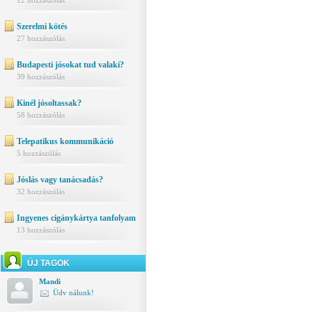
12 hozzászólás
Szerelmi kötés
27 hozzászólás
Budapesti jósokat tud valaki?
39 hozzászólás
Kinél jósoltassak?
58 hozzászólás
Telepatikus kommunikáció
5 hozzászólás
Jóslás vagy tanácsadás?
32 hozzászólás
Ingyenes cigánykártya tanfolyam
13 hozzászólás
ÚJ TAGOK
Mandi
Üdv nálunk!