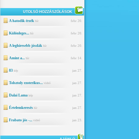
UTOLSÓ HOZZÁSZÓLÁSOK
A hatodik érzék
febr 20.
hír
Különleges...
febr 20.
hír
A leghíresebb jósdák
febr 20.
hír
Amint a...
febr 14.
hír
83
jan 27.
kép
Tolsztoly ezoterikus...
jan 27.
videó
Dalai Lama
jan 27.
kép
Értelemkeresés
jan 27.
hír
Frabato jós -...
jan 23.
videó