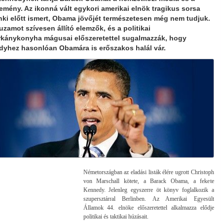
emény. Az ikonná vált egykori amerikai elnök tragikus sorsa
ki előtt ismert, Obama jövőjét természetesen még nem tudjuk.
uzamot szívesen állító elemzők, és a politikai
kánykonyha mágusai előszeretettel sugalmazzák, hogy
yhez hasonlóan Obamára is erőszakos halál vár.
Németországban az eladási listák élére ugrott Christoph
von Marschall kötete, a Barack Obama, a fekete
Kennedy. Jelenleg egyszerre öt könyv foglalkozik a
szupersztárral Berlinben. Az Amerikai Egyesült
Államok 44. elnöke előszeretettel alkalmazza elődje
politikai és taktikai húzásait.