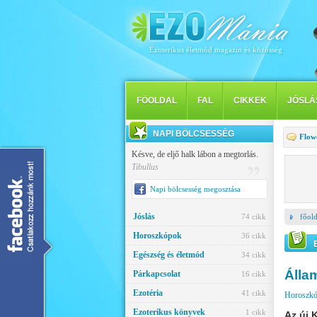
Ezoterikus életmód magazin és közösség
FÖOLDAL
FAL
CIKKEK
JÓSLÁ
NAPI BÖLCSESSÉG
Flow
Késve, de eljő halk lábon a megtorlás.
Tibullus
Napi bölcsesség megosztása
Jóslás
74 cikk
főold
Horoszkópok
36 cikk
Egészség és életmód
34 cikk
Álla
Párkapcsolat
16 cikk
Ezotéria
41 cikk
Horoszk
Ezoterikus könyvek
1 cikk
Az új 