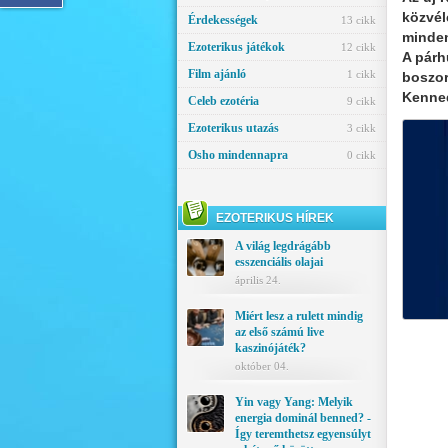
közvél
Érdekességek
13 cikk
minden
Ezoterikus játékok
12 cikk
A párh
Film ajánló
1 cikk
boszor
Kenned
Celeb ezotéria
9 cikk
Ezoterikus utazás
3 cikk
Osho mindennapra
0 cikk
EZOTERIKUS HÍREK
A világ legdrágább
esszenciális olajai
április 24.
Miért lesz a rulett mindig
az első számú live
kaszinójáték?
október 04.
Yin vagy Yang: Melyik
energia dominál benned? -
Így teremthetsz egyensúlyt