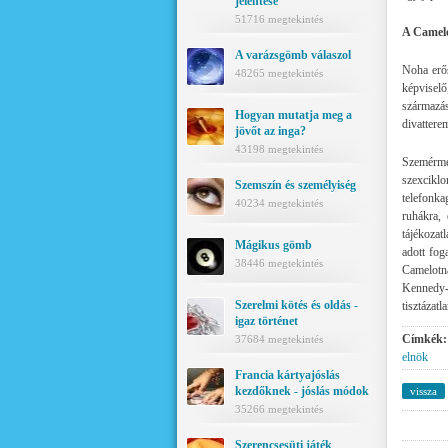
jelentése
51716 megtekintés
A Camelo
A varázsgömb válaszol
Noha erős
48265 megtekintés
képviselő
származá
Hogyan mutatja meg a
divattere
jövőt az inga?
43198 megtekintés
Szemérme
szexciklo
Szemszín és személyiség
telefonka
40234 megtekintés
ruhákra, 
tájékozat
Mágikus gömb
adott fog
38446 megtekintés
Camelotn
Kennedy-
Szerelmi kötés és oldás -
tisztázatl
igaz történet
Címkék:
37684 megtekintés
elnök
Francia kártyajóslás
kezdőknek - jóslás módok
vissza
35266 megtekintés
Szerencsesüti játék