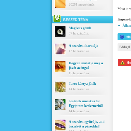
28281 megtekintés
Most itt 
Kapcsoló
BESZÉD TÉMA
Állam
Mágikus gömb
37 hozzászólás
nin
A szerelem karmája
Eddig
0
17 hozzászólás
Hoz
Hogyan mutatja meg a
jövőt az inga?
15 hozzászólás
Tarot kártya játék
14 hozzászólás
Jóslatok macskáktól,
Egyiptom kedvenceitől
14 hozzászólás
A szerelem gyűrűje, ami
összeköt a pároddal!