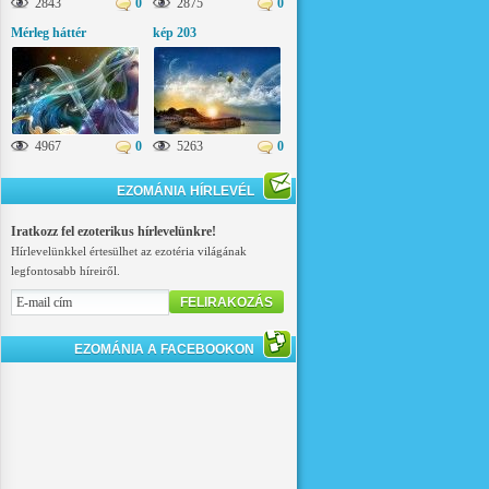
2843
0
2875
0
Mérleg háttér
kép 203
4967
0
5263
0
EZOMÁNIA HÍRLEVÉL
Iratkozz fel ezoterikus hírlevelünkre!
Hírlevelünkkel értesülhet az ezotéria világának
legfontosabb híreiről.
FELIRAKOZÁS
EZOMÁNIA A FACEBOOKON