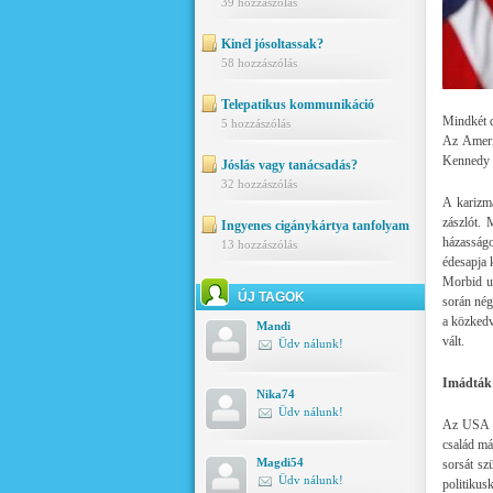
39 hozzászólás
Kinél jósoltassak?
58 hozzászólás
Telepatikus kommunikáció
Mindkét d
5 hozzászólás
Az Amerik
Kennedy m
Jóslás vagy tanácsadás?
32 hozzászólás
A karizma
zászlót. 
Ingyenes cigánykártya tanfolyam
házasság
13 hozzászólás
édesapja 
Morbid ug
ÚJ TAGOK
során nég
a közkedv
Mandi
vált.
Üdv nálunk!
Imádták 
Nika74
Üdv nálunk!
Az USA tö
család má
Magdi54
sorsát sz
Üdv nálunk!
politiku