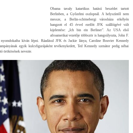
Obama tavaly katartikus hatású beszédet tartott
Berlinben, a Győzelmi oszlopnál. A helyszíntől nem
messze, a Berlin-schönebergi városháza erkélyén
hangzott el 45 évvel ezelőtt JFK szállóigévé vált
kijelentése: „Ich bin ein Berliner”. Az USA első
afroamerikai vezetője többször is hangsúlyozta, John F.
nyomdokaiba kíván lépni. Ráadásul JFK és Jackie lánya, Caroline Bouvier Kennedy
mpányának egyik kulcsfigurájaként tevékenykedett, Ted Kennedy szenátor pedig néhai
tó örökösének nevezte.