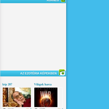
AJÁNLÓ
AZ EZOTÉRIA KÉPEKBEN
kép 207
Világok harca