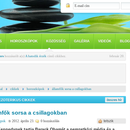
S
HOROSZKÓPOK
KÖZÖSSÉG
GALÉRIA
VIDEÓK
BLOG
ers
hozzászólt a(z)
A hatodik érzék
című cikkhez.
február 20.
al
cikkek
horoszkópok
államfők sorsa a csillagokban
EZOTERIKUS CIKKEK
összes hír
mfők sorsa a csillagokban
ópok
2012. április 23.
0 hozzászólás
tetszik
Kennedynek tartja Barack Obamát a nemzetközi média és a