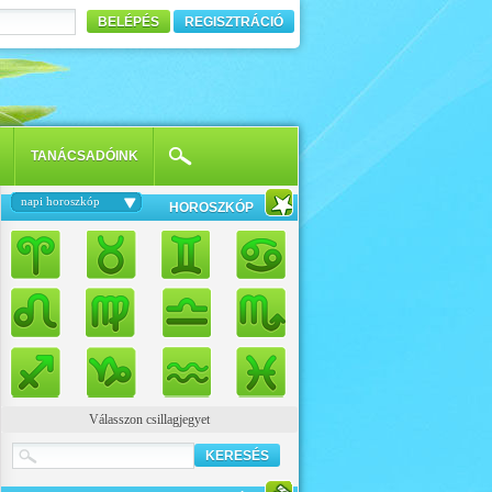
BELÉPÉS
REGISZTRÁCIÓ
TANÁCSADÓINK
napi horoszkóp
HOROSZKÓP
Válasszon csillagjegyet