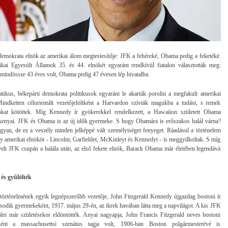
emokrata elnök az amerikai álom megtestesítője: JFK a fehéreké, Obama pedig a feketéké.
ai Egyesült Államok 35. és 44. elnökét egyaránt rendkívül fiatalon választották meg:
indössze 43 éves volt, Obama pedig 47 évesen lép hivatalba.
tikus, békepárti demokrata politikusok egyaránt le akarták porolni a megfakult amerikai
Mindketten célorientált vezetőjelöltként a Harvardon szívták magukba a tudást, s remek
okat kötöttek. Míg Kennedy ír gyökerekkel rendelkezett, a Hawaiion született Obama
kenyai. JFK és Obama is az új idők gyermeke. S hogy Obamára is erőszakos halál várna?
yan, de ez a veszély minden jelképpé vált személyiséget fenyeget. Ráadásul a történelem
y amerikai elnököt - Lincolnt, Garfieldet, McKinleyt és Kennedyt - is meggyilkoltak. S míg
elt JFK csupán a halála után, az első fekete elnök, Barack Obama már életében legendává
és gyűlölték
rténelmének egyik legnépszerűbb vezetője, John Fitzgerald Kennedy újgazdag bostoni ír
sodik gyermekeként, 1917. május 29-én, az ikrek havában látta meg a napvilágot. A kis JFK
ülei már születésekor eldöntötték. Anyai nagyapja, John Francis Fitzgerald neves bostoni
sként a massachusettsi szenátus tagja volt, 1906-ban Boston polgármesterévé is