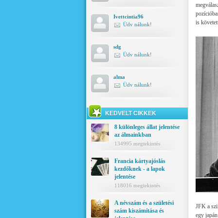
megválasz
pozícióba
Ivettcintia96
is követet
Üdv nálunk!
sdg
Üdv nálunk!
alma
Üdv nálunk!
KEDVELT CIKKEK
8 különleges állat jelentése
az álmainkban
134995 megtekintés
Francia kártyajóslás
kezdőknek - a lapok
jelentése
118016 megtekintés
A névszám és a születési
JFK a szi
szám kiszámítása és
egy japán