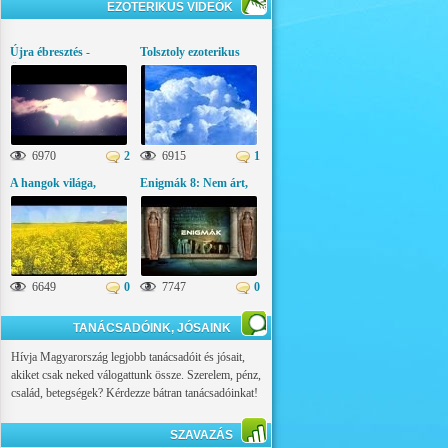
EZOTERIKUS VIDEÓK
Újra ébresztés -
Tolsztoly ezoterikus
Üzenetek az égi
gondolatai
világból
6970
2
6915
1
A hangok világa,
Enigmák 8: Nem árt,
ezoterikus látványfilm
ha tudod!
6649
0
7747
0
TANÁCSADÓINK, JÓSAINK
Hívja Magyarország legjobb tanácsadóit és jósait,
akiket csak neked válogattunk össze. Szerelem, pénz,
család, betegségek? Kérdezze bátran tanácsadóinkat!
SZAVAZÁS