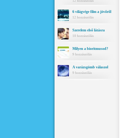
12 hozzászólás
6 világvége film a jövőről
12 hozzászólás
Szerelem első látásra
10 hozzászólás
Milyen a bioritmusod?
9 hozzászólás
A varázsgömb válaszol
9 hozzászólás