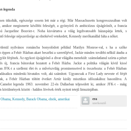
t-legenda
en titkolták, egészsége sosem lett már a régi. Már Massachusetts kongresszusában volt
, amikor megismerte későbbi feleségét, a gyönyörű és ambiciózus újságírónőt, a francia
sú Jacqueline Bouvier-t. Noha kisvártatva a világ legdivatosabb házaspárja lettek, s
mtő felesége népszerűsége az elnökével vetekedett, Kennedy merőkanállal falta a nőket.
tlenül nyilvános románcba bonyolódott például Marilyn Monroe-val, s ha a szőke
n éppen a Fehér Házban akart beszélni a szeretőjével, Jackie minden további nélkül átadta a
gylót férjének. Az egykori újságírónő a divat világába menekült: számolatlanul szórta a pénzt
és új, francia bútorokat hozatott a Fehér Házba. Jackie a politika világán kívül kissé
lan JFK-t a szellemi élet és a művészvilág prominenseivel is összehozta: a Fehér Házban
adásaikra mindenki hivatalos volt, aki számított. Ugyancsak a First Lady nevezte el férjét
ak, a Fehér Házban töltött éveiket Artúr király misztikus időszakához hasonlítva. A
Camelot legenda 1963. november 22-én Dallasban teljesedett ki, amikor JFK-t - máig
an körülmények között - halálos lövések érték nyitott tetejű limuzinjában.
era
Obama
,
Kennedy
,
Barack Obama
,
elnök
,
amerikai
szerkesztő