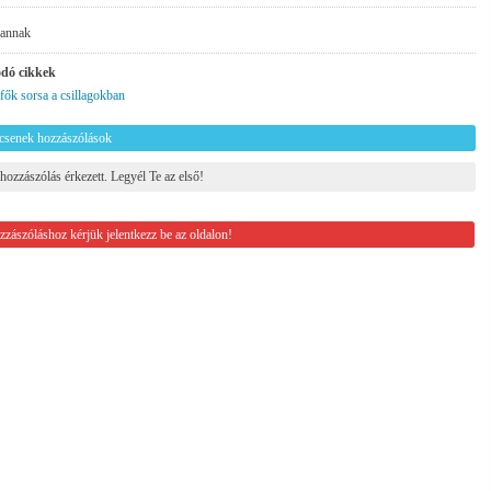
vannak
dó cikkek
fők sorsa a csillagokban
csenek hozzászólások
hozzászólás érkezett. Legyél Te az első!
zászóláshoz kérjük jelentkezz be az oldalon!