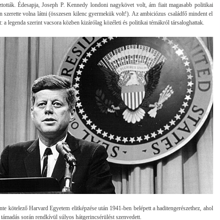
tották. Édesapja, Joseph P. Kennedy londoni nagykövet volt, ám fiait magasabb politikai
n szerette volna látni (összesen kilenc gyermekük volt!). Az ambiciózus családfő mindent el
t: a legenda szerint vacsora közben kizárólag közéleti és politikai témákról társaloghattak.
nte kötelező Harvard Egyetem elitképzése után 1941-ben belépett a haditengerészethez, ahol
 támadás során rendkívül súlyos hátgerincsérülést szenvedett.