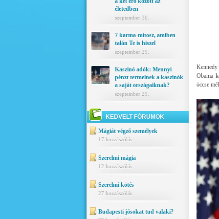
a két erő között az
életedben
szeptember 30.
7 karma-mítosz, amiben
talán Te is hiszel
szeptember 29.
Kennedy 
Kaszinó adók: Mennyi
Obama ka
pénzt termelnek a kaszinók
öccse mél
a saját országaiknak?
szeptember 29.
KEDVELT FÓRUMOK
Mágiát végző személyek
17 hozzászólás
Szerelmi mágia
12 hozzászólás
Szerelmi kötés
27 hozzászólás
Budapesti jósokat tud valaki?