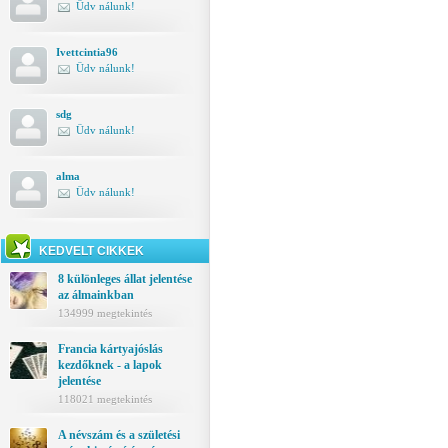
Üdv nálunk!
Ivettcintia96
Üdv nálunk!
sdg
Üdv nálunk!
alma
Üdv nálunk!
KEDVELT CIKKEK
8 különleges állat jelentése
az álmainkban
134999 megtekintés
Francia kártyajóslás
kezdőknek - a lapok
jelentése
118021 megtekintés
A névszám és a születési