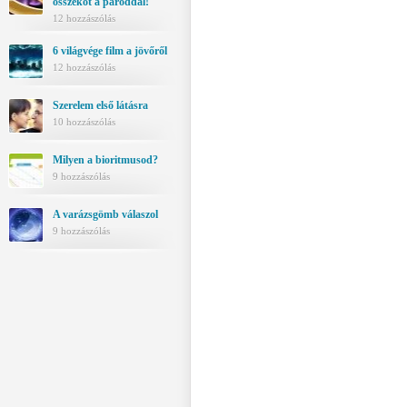
összeköt a pároddal!
12 hozzászólás
6 világvége film a jövőről
12 hozzászólás
Szerelem első látásra
10 hozzászólás
Milyen a bioritmusod?
9 hozzászólás
A varázsgömb válaszol
9 hozzászólás