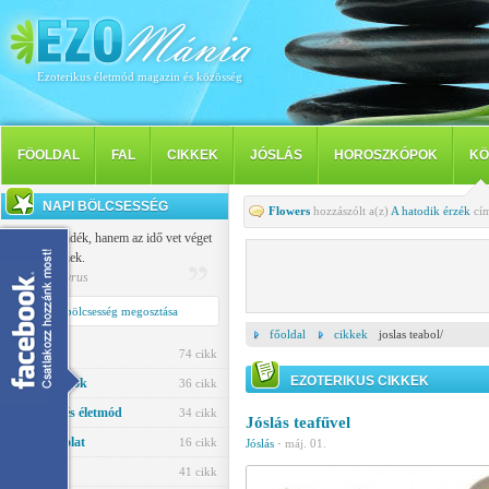
Ezoterikus életmód magazin és közösség
FÖOLDAL
FAL
CIKKEK
JÓSLÁS
HOROSZKÓPOK
KÖ
NAPI BÖLCSESSÉG
Flowers
hozzászólt a(z)
A hatodik érzék
cím
Nem a szándék, hanem az idő vet véget
a szerelemnek.
Publilius Syrus
Napi bölcsesség megosztása
főoldal
cikkek
joslas teabol/
Jóslás
74 cikk
EZOTERIKUS CIKKEK
Horoszkópok
36 cikk
Egészség és életmód
34 cikk
Jóslás teafűvel
Párkapcsolat
16 cikk
Jóslás
·
máj. 01.
Ezotéria
41 cikk