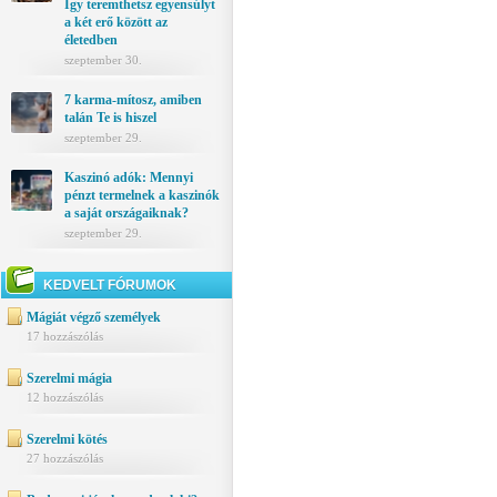
Így teremthetsz egyensúlyt
a két erő között az
életedben
szeptember 30.
7 karma-mítosz, amiben
talán Te is hiszel
szeptember 29.
Kaszinó adók: Mennyi
pénzt termelnek a kaszinók
a saját országaiknak?
szeptember 29.
KEDVELT FÓRUMOK
Mágiát végző személyek
17 hozzászólás
Szerelmi mágia
12 hozzászólás
Szerelmi kötés
27 hozzászólás