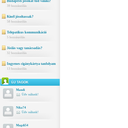
Budapesti jósokat tud valaki?
39 hozzászólás
Kinél jósoltassak?
58 hozzászólás
Telepatikus kommunikáció
5 hozzászólás
Jóslás vagy tanácsadás?
32 hozzászólás
Ingyenes cigánykártya tanfolyam
13 hozzászólás
ÚJ TAGOK
Mandi
Üdv nálunk!
Nika74
Üdv nálunk!
Magdi54