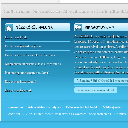
Legyél a partnerünk! Bannercsere kapcsán küld nekünk üzenetet az oldal alján található elérh
NÉZZ KÖRÜL NÁLUNK
KIK VAGYUNK MI?
Az EZOMánia az ország legújabb ezoter
Ezoterikus hírek
közösségi hírportálja. Itt mindent megtal
Ezoterikus játékok és jóslás
ami az ezotériával kapcsolatos. A jóslást
az egészséges életmódon át az ezoterikus
Ezoterikus videók és relaxációs zenék
videókig mindennel ellátunk, hogy napr
lehess. Ismerkedj más ezoterikus beállíto
Megbízható tanácsadók, jósok, médiumok
emberekkel és oszd meg élményeidet a v
Csatlakozz ezoterikus közösségünkhöz 
Horoszkópjaink
(
napi
,
heti
,
havi
)
Vélemény? Hiba? Ötlet? Írd meg nek
Ezoterikus közösségünk
Jelentkezz szerkesztőnek itt!
Ezoterikus fórumok
Impresszum
Adatvédelmi szabályzat
Felhasználási feltételek
Médiaajánlat
Copyright 2012 EZOMánia, ezoterikus magazin és közösség ,
www.ezomania.hu
| Minden j