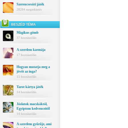
Szerencsesüti játék
28284 megtekintés
BESZÉD TÉMA
Mágikus gömb
37 hozzászólás
A szerelem karmája
17 hozzászólás
Hogyan mutatja meg a
jövőt az inga?
15 hozzászólás
Tarot kártya játék
14 hozzászólás
Jóslatok macskáktól,
Egyiptom kedvenceitől
14 hozzászólás
A szerelem gyűrűje, ami