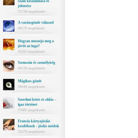
szám kiszámítása és
jelentése
51720 megtekintés
A varázsgömb válaszol
48270 megtekintés
Hogyan mutatja meg a
jövőt az inga?
43203 megtekintés
Szemszín és személyiség
40236 megtekintés
Mágikus gömb
38449 megtekintés
Szerelmi kötés és oldás -
igaz történet
37685 megtekintés
Francia kártyajóslás
kezdőknek - jóslás módok
35270 megtekintés