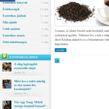
Ezoterikus könyvek
1 cikk
Érdekességek
13 cikk
Ezoterikus játékok
12 cikk
Film ajánló
1 cikk
Celeb ezotéria
9 cikk
A nemes, és ízletes frissítő nedű leveleiből való
szokásával egyidős. Többezer éve, a teát a vilá
Ezoterikus utazás
3 cikk
ókori Kínában alakult ki ez a folyamatosan vál
Osho mindennapra
0 cikk
hagyomány.
tovább
EZOTERIKUS HÍREK
1
A világ legdrágább
esszenciális olajai
április 24.
Miért lesz a rulett mindig
az első számú live
kaszinójáték?
október 04.
Yin vagy Yang: Melyik
energia dominál benned? -