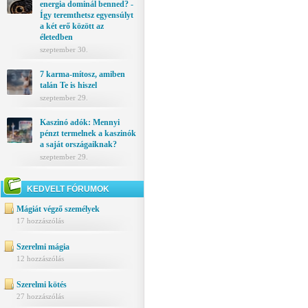
energia dominál benned? -
Így teremthetsz egyensúlyt
a két erő között az
életedben
szeptember 30.
7 karma-mítosz, amiben
talán Te is hiszel
szeptember 29.
Kaszinó adók: Mennyi
pénzt termelnek a kaszinók
a saját országaiknak?
szeptember 29.
KEDVELT FÓRUMOK
Mágiát végző személyek
17 hozzászólás
Szerelmi mágia
12 hozzászólás
Szerelmi kötés
27 hozzászólás