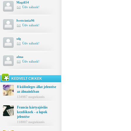
Magdi54
Üdv nálunk!
Ivettcintia96
Üdv nálunk!
sdg
Üdv nálunk!
alma
Üdv nálunk!
KEDVELT CIKKEK
8 különleges állat jelentése
az álmainkban
134987 megtekintés
Francia kártyajóslás
kezdőknek - a lapok
jelentése
118007 megtekintés