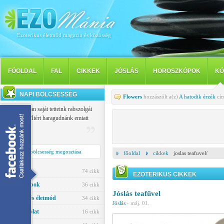
Ezoterikus életmód magazin és közösség
FÖOLDAL
FAL
CIKKEK
JÓSLÁS
HOROSZKÓPOK
KÖ
NAPI BÖLCSESSÉG
Flowers
hozzászólt a(z)
A hatodik érzék
cím
Mindannyian saját tetteink rabszolgái
vagyunk: Miért haragudnánk emiatt
másokra?
Buiddha
Napi bölcsesség megosztása
főoldal
cikkek
joslas teafuvel/
Jóslás
74 cikk
EZOTERIKUS CIKKEK
Horoszkópok
36 cikk
Jóslás teafűvel
Egészség és életmód
34 cikk
Jóslás
·
máj. 01.
Párkapcsolat
16 cikk