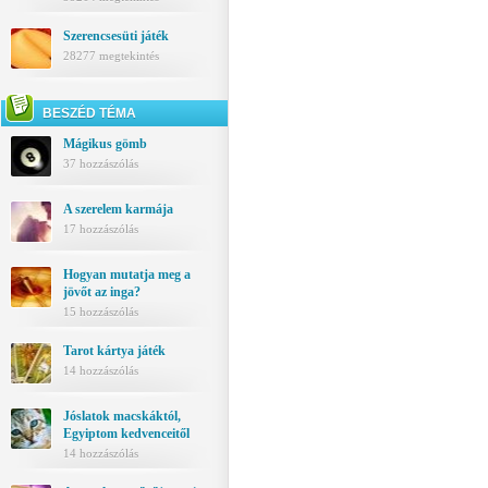
Szerencsesüti játék
28277 megtekintés
BESZÉD TÉMA
Mágikus gömb
37 hozzászólás
A szerelem karmája
17 hozzászólás
Hogyan mutatja meg a
jövőt az inga?
15 hozzászólás
Tarot kártya játék
14 hozzászólás
Jóslatok macskáktól,
Egyiptom kedvenceitől
14 hozzászólás