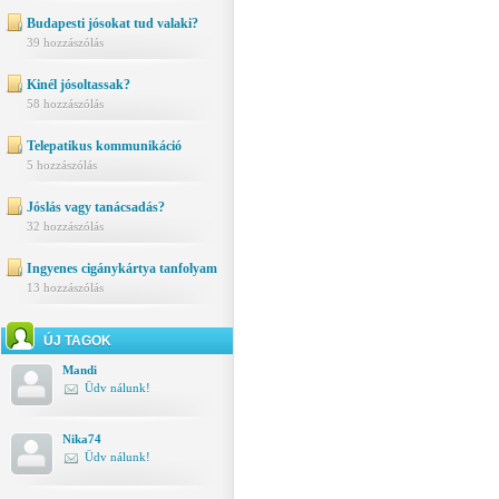
Budapesti jósokat tud valaki?
39 hozzászólás
Kinél jósoltassak?
58 hozzászólás
Telepatikus kommunikáció
5 hozzászólás
Jóslás vagy tanácsadás?
32 hozzászólás
Ingyenes cigánykártya tanfolyam
13 hozzászólás
ÚJ TAGOK
Mandi
Üdv nálunk!
Nika74
Üdv nálunk!