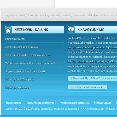
Legyél a partnerünk! Bannercsere kapcsán küld nekünk üzenetet az oldal alján található elérh
NÉZZ KÖRÜL NÁLUNK
KIK VAGYUNK MI?
Az EZOMánia az ország legújabb ezoter
Ezoterikus hírek
közösségi hírportálja. Itt mindent megtal
Ezoterikus játékok és jóslás
ami az ezotériával kapcsolatos. A jóslást
az egészséges életmódon át az ezoterikus
Ezoterikus videók és relaxációs zenék
videókig mindennel ellátunk, hogy napr
lehess. Ismerkedj más ezoterikus beállíto
Megbízható tanácsadók, jósok, médiumok
emberekkel és oszd meg élményeidet a v
Csatlakozz ezoterikus közösségünkhöz 
Horoszkópjaink
(
napi
,
heti
,
havi
)
Vélemény? Hiba? Ötlet? Írd meg nek
Ezoterikus közösségünk
Jelentkezz szerkesztőnek itt!
Ezoterikus fórumok
Impresszum
Adatvédelmi szabályzat
Felhasználási feltételek
Médiaajánlat
Copyright 2012 EZOMánia, ezoterikus magazin és közösség ,
www.ezomania.hu
| Minden j