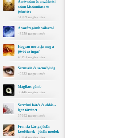
A névszám és a születési
szám kiszámítása és
jelentése
51709 megtekintés
A varázsgömb válaszol
48259 megtekintés
Hogyan mutatja meg a
jövőt az inga?
43193 megtekintés
Szemszín és személyiség
40232 megtekintés
Mágikus gömb
38446 megtekintés
Szerelmi kötés és oldás -
igaz történet
37682 megtekintés
Francia kártyajóslás
kezdőknek - jóslás módok
35264 megtekintés