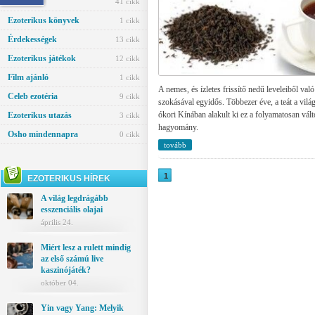
Ezotéria
41 cikk
Ezoterikus könyvek
1 cikk
Érdekességek
13 cikk
Ezoterikus játékok
12 cikk
Film ajánló
1 cikk
A nemes, és ízletes frissítő nedű leveleiből való
Celeb ezotéria
9 cikk
szokásával egyidős. Többezer éve, a teát a vilá
ókori Kínában alakult ki ez a folyamatosan vál
Ezoterikus utazás
3 cikk
hagyomány.
Osho mindennapra
0 cikk
tovább
1
EZOTERIKUS HÍREK
A világ legdrágább
esszenciális olajai
április 24.
Miért lesz a rulett mindig
az első számú live
kaszinójáték?
október 04.
Yin vagy Yang: Melyik