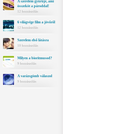
A szerelem gyűrűje, ami
összeköt a pároddal!
12 hozzászólás
6 világvége film a jövőről
12 hozzászólás
Szerelem első látásra
10 hozzászólás
Milyen a bioritmusod?
9 hozzászólás
A varázsgömb válaszol
9 hozzászólás