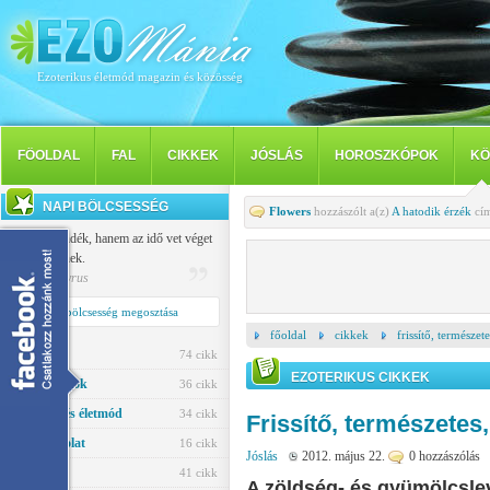
Ezoterikus életmód magazin és közösség
FÖOLDAL
FAL
CIKKEK
JÓSLÁS
HOROSZKÓPOK
KÖ
NAPI BÖLCSESSÉG
Flowers
hozzászólt a(z)
A hatodik érzék
cím
Nem a szándék, hanem az idő vet véget
a szerelemnek.
Publilius Syrus
Napi bölcsesség megosztása
főoldal
cikkek
frissítő, természet
Jóslás
74 cikk
EZOTERIKUS CIKKEK
Horoszkópok
36 cikk
Egészség és életmód
34 cikk
Frissítő, természetes,
Párkapcsolat
16 cikk
Jóslás
2012. május 22.
0 hozzászólás
Ezotéria
41 cikk
A zöldség- és gyümölcslev