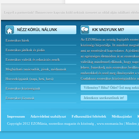
Legyél a partnerünk! Bannercsere kapcsán küld nekünk üzenetet az oldal alján található elérh
NÉZZ KÖRÜL NÁLUNK
KIK VAGYUNK MI?
Az EZOMánia az ország legújabb ezoter
Ezoterikus hírek
közösségi hírportálja. Itt mindent megtal
Ezoterikus játékok és jóslás
ami az ezotériával kapcsolatos. A jóslást
az egészséges életmódon át az ezoterikus
Ezoterikus videók és relaxációs zenék
videókig mindennel ellátunk, hogy napr
lehess. Ismerkedj más ezoterikus beállíto
Megbízható tanácsadók, jósok, médiumok
emberekkel és oszd meg élményeidet a v
Csatlakozz ezoterikus közösségünkhöz 
Horoszkópjaink
(
napi
,
heti
,
havi
)
Vélemény? Hiba? Ötlet? Írd meg nek
Ezoterikus közösségünk
Jelentkezz szerkesztőnek itt!
Ezoterikus fórumok
Impresszum
Adatvédelmi szabályzat
Felhasználási feltételek
Médiaajánlat
Copyright 2012 EZOMánia, ezoterikus magazin és közösség ,
www.ezomania.hu
| Minden j