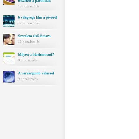
összeköt a pároddal!
12 hozzászólás
6 világvége film a jövőről
12 hozzászólás
Szerelem első látásra
10 hozzászólás
Milyen a bioritmusod?
9 hozzászólás
A varázsgömb válaszol
9 hozzászólás