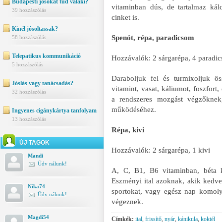
Budapesti jósokat tud valaki?
vitaminban dús, de tartalmaz kál
39 hozzászólás
cinket is.
Kinél jósoltassak?
Spenót, répa, paradicsom
58 hozzászólás
Telepatikus kommunikáció
Hozzávalók: 2 sárgarépa, 4 paradi
5 hozzászólás
Daraboljuk fel és turmixoljuk ö
Jóslás vagy tanácsadás?
vitamint, vasat, káliumot, foszfor
32 hozzászólás
a rendszeres mozgást végzőknek
működéséhez.
Ingyenes cigánykártya tanfolyam
13 hozzászólás
Répa, kivi
ÚJ TAGOK
Hozzávalók: 2 sárgarépa, 1 kivi
Mandi
Üdv nálunk!
A, C, B1, B6 vitaminban, béta k
Eszményi ital azoknak, akik kedvel
Nika74
sportokat, vagy egész nap komoly
Üdv nálunk!
végeznek.
Magdi54
Címkék:
ital
,
frissítő
,
nyár
,
kánikula
,
koktél