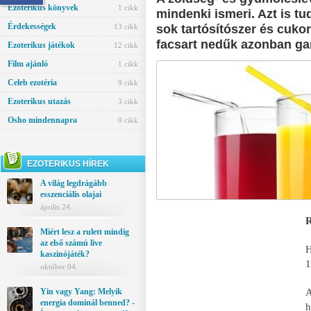
Ezoterikus könyvek
1 cikk
mindenki ismeri. Azt is tu
Érdekességek
13 cikk
sok tartósítószer és cukor
facsart nedűk azonban gar
Ezoterikus játékok
12 cikk
Film ajánló
1 cikk
Celeb ezotéria
9 cikk
Ezoterikus utazás
3 cikk
Osho mindennapra
0 cikk
EZOTERIKUS HÍREK
A világ legdrágább
esszenciális olajai
április 24.
R
Miért lesz a rulett mindig
az első számú live
H
kaszinójáték?
1
október 04.
Yin vagy Yang: Melyik
energia dominál benned? -
h