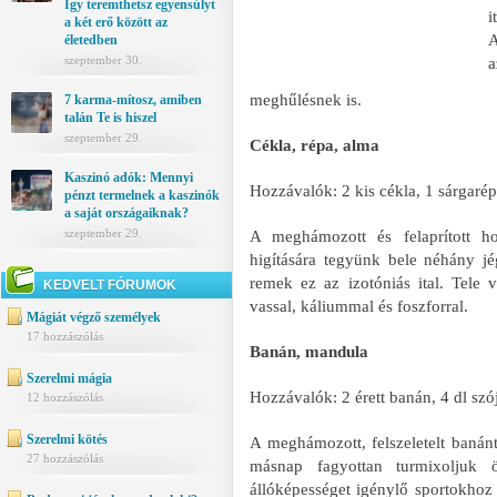
Így teremthetsz egyensúlyt
i
a két erő között az
A
életedben
szeptember 30.
meghűlésnek is.
7 karma-mítosz, amiben
talán Te is hiszel
szeptember 29.
Cékla, répa, alma
Kaszinó adók: Mennyi
Hozzávalók: 2 kis cékla, 1 sárgarép
pénzt termelnek a kaszinók
a saját országaiknak?
szeptember 29.
A meghámozott és felaprított ho
higítására tegyünk bele néhány jé
remek ez az izotóniás ital. Tele 
KEDVELT FÓRUMOK
vassal, káliummal és foszforral.
Mágiát végző személyek
17 hozzászólás
Banán, mandula
Szerelmi mágia
Hozzávalók: 2 érett banán, 4 dl szój
12 hozzászólás
Szerelmi kötés
A meghámozott, felszeletelt banán
27 hozzászólás
másnap fagyottan turmixoljuk 
állóképességet igénylő sportokhoz 