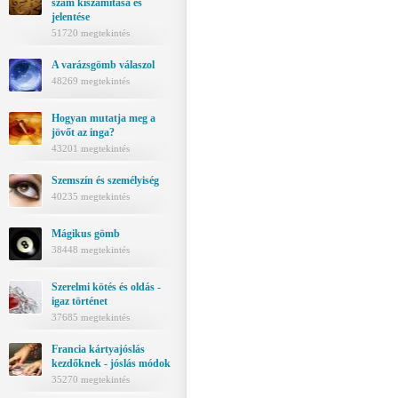
szám kiszámítása és
jelentése
51720 megtekintés
A varázsgömb válaszol
48269 megtekintés
Hogyan mutatja meg a
jövőt az inga?
43201 megtekintés
Szemszín és személyiség
40235 megtekintés
Mágikus gömb
38448 megtekintés
Szerelmi kötés és oldás -
igaz történet
37685 megtekintés
Francia kártyajóslás
kezdőknek - jóslás módok
35270 megtekintés