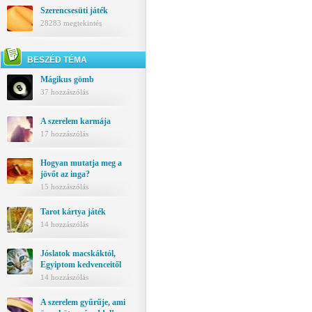
Szerencsesüti játék
28283 megtekintés
BESZÉD TÉMA
Mágikus gömb
37 hozzászólás
A szerelem karmája
17 hozzászólás
Hogyan mutatja meg a
jövőt az inga?
15 hozzászólás
Tarot kártya játék
14 hozzászólás
Jóslatok macskáktól,
Egyiptom kedvenceitől
14 hozzászólás
A szerelem gyűrűje, ami