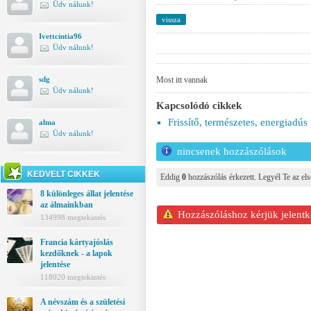
Üdv nálunk!
vissza
Ivettcintia96
Üdv nálunk!
Most itt vannak
sdg
Üdv nálunk!
Kapcsolódó cikkek
Frissítő, természetes, energiadús 
alma
Üdv nálunk!
nincsenek hozzászólások
KEDVELT CIKKEK
Eddig
0
hozzászólás érkezett. Legyél Te az els
8 különleges állat jelentése
az álmainkban
Hozzászóláshoz kérjük jelentk
134998 megtekintés
Francia kártyajóslás
kezdőknek - a lapok
jelentése
118020 megtekintés
A névszám és a születési