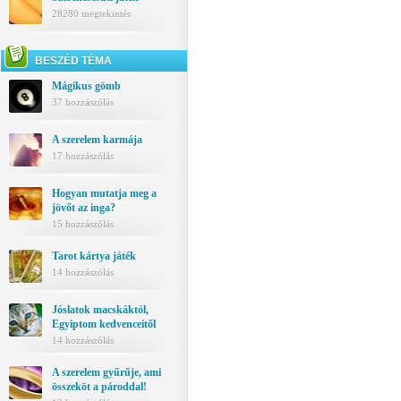
28280 megtekintés
BESZÉD TÉMA
Mágikus gömb
37 hozzászólás
A szerelem karmája
17 hozzászólás
Hogyan mutatja meg a
jövőt az inga?
15 hozzászólás
Tarot kártya játék
14 hozzászólás
Jóslatok macskáktól,
Egyiptom kedvenceitől
14 hozzászólás
A szerelem gyűrűje, ami
összeköt a pároddal!