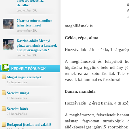
a két erő között az
i
életedben
A
szeptember 30.
7 karma-mítosz, amiben
talán Te is hiszel
meghűlésnek is.
szeptember 29.
Cékla, répa, alma
Kaszinó adók: Mennyi
pénzt termelnek a kaszinók
Hozzávalók: 2 kis cékla, 1 sárgarép
a saját országaiknak?
szeptember 29.
A meghámozott és felaprított ho
higítására tegyünk bele néhány jé
KEDVELT FÓRUMOK
remek ez az izotóniás ital. Tele 
Mágiát végző személyek
vassal, káliummal és foszforral.
17 hozzászólás
Banán, mandula
Szerelmi mágia
12 hozzászólás
Hozzávalók: 2 érett banán, 4 dl szój
Szerelmi kötés
27 hozzászólás
A meghámozott, felszeletelt banán
másnap fagyottan turmixoljuk 
Budapesti jósokat tud valaki?
állóképességet igénylő sportokhoz 