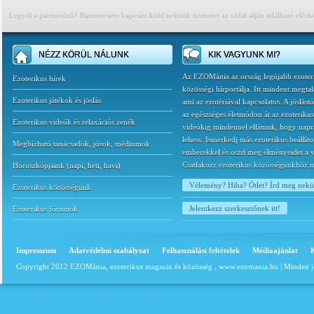
Legyél a partnerünk! Bannercsere kapcsán küld nekünk üzenetet az oldal alján található elérh
NÉZZ KÖRÜL NÁLUNK
KIK VAGYUNK MI?
Az EZOMánia az ország legújabb ezoter
Ezoterikus hírek
közösségi hírportálja. Itt mindent megtal
Ezoterikus játékok és jóslás
ami az ezotériával kapcsolatos. A jóslást
az egészséges életmódon át az ezoterikus
Ezoterikus videók és relaxációs zenék
videókig mindennel ellátunk, hogy napr
lehess. Ismerkedj más ezoterikus beállíto
Megbízható tanácsadók, jósok, médiumok
emberekkel és oszd meg élményeidet a v
Csatlakozz ezoterikus közösségünkhöz 
Horoszkópjaink
(
napi
,
heti
,
havi
)
Vélemény? Hiba? Ötlet? Írd meg nek
Ezoterikus közösségünk
Jelentkezz szerkesztőnek itt!
Ezoterikus fórumok
Impresszum
Adatvédelmi szabályzat
Felhasználási feltételek
Médiaajánlat
Copyright 2012 EZOMánia, ezoterikus magazin és közösség ,
www.ezomania.hu
| Minden j