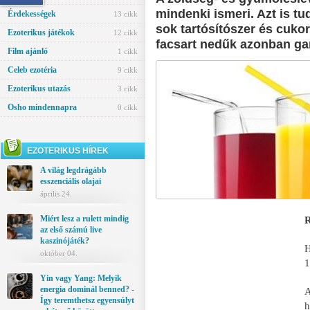
mindenki ismeri. Azt is tu
Érdekességek
13 cikk
sok tartósítószer és cukor
Ezoterikus játékok
12 cikk
facsart nedűk azonban gar
Film ajánló
1 cikk
Celeb ezotéria
9 cikk
Ezoterikus utazás
3 cikk
Osho mindennapra
0 cikk
EZOTERIKUS HÍREK
A világ legdrágább
esszenciális olajai
április 24.
Miért lesz a rulett mindig
R
az első számú live
kaszinójáték?
H
október 04.
1
Yin vagy Yang: Melyik
energia dominál benned? -
Így teremthetsz egyensúlyt
h