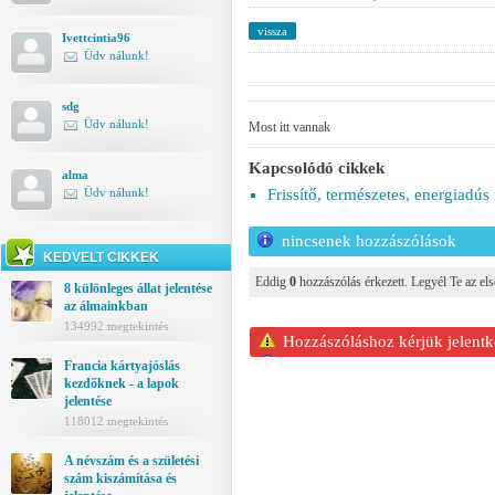
vissza
Ivettcintia96
Üdv nálunk!
sdg
Üdv nálunk!
Most itt vannak
Kapcsolódó cikkek
alma
Frissítő, természetes, energiadús 
Üdv nálunk!
nincsenek hozzászólások
KEDVELT CIKKEK
Eddig
0
hozzászólás érkezett. Legyél Te az els
8 különleges állat jelentése
az álmainkban
134992 megtekintés
Hozzászóláshoz kérjük jelentk
Francia kártyajóslás
kezdőknek - a lapok
jelentése
118012 megtekintés
A névszám és a születési
szám kiszámítása és