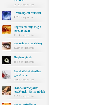
jelentése
51713 megtekintés
A varázsgömb válaszol
48262 megtekintés
Hogyan mutatja meg a
jövőt az inga?
43196 megtekintés
Szemszín és személyiség
40234 megtekintés
Mágikus gömb
38446 megtekintés
Szerelmi kötés és oldás -
igaz történet
37684 megtekintés
Francia kártyajóslás
kezdőknek - jóslás módok
35265 megtekintés
Szerencsesüti játék