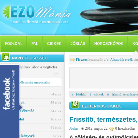
Ezoterikus életmód magazin és közösség
FÖOLDAL
FAL
CIKKEK
JÓSLÁS
HOROSZKÓPOK
KÖ
NAPI BÖLCSESSÉG
Flowers
hozzászólt a(z)
A hatodik érzék
cím
Késve, de eljő halk lábon a megtorlás.
Tibullus
Napi bölcsesség megosztása
Jóslás
74 cikk
főoldal
cikkek
frissítő, természet
Horoszkópok
36 cikk
EZOTERIKUS CIKKEK
Egészség és életmód
34 cikk
Frissítő, természetes,
Párkapcsolat
16 cikk
Ezotéria
41 cikk
Jóslás
2012. május 22.
0 hozzászólás
Ezoterikus könyvek
1 cikk
A zöldség- és gyümölcslev