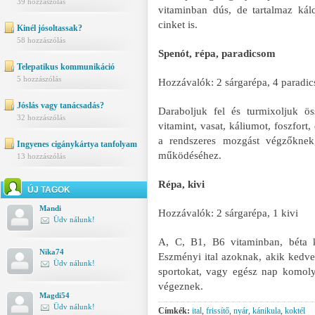
39 hozzászólás
vitaminban dús, de tartalmaz kál
cinket is.
Kinél jósoltassak?
58 hozzászólás
Spenót, répa, paradicsom
Telepatikus kommunikáció
5 hozzászólás
Hozzávalók: 2 sárgarépa, 4 paradi
Jóslás vagy tanácsadás?
Daraboljuk fel és turmixoljuk ö
32 hozzászólás
vitamint, vasat, káliumot, foszfor
a rendszeres mozgást végzőknek
Ingyenes cigánykártya tanfolyam
működéséhez.
13 hozzászólás
Répa, kivi
ÚJ TAGOK
Mandi
Hozzávalók: 2 sárgarépa, 1 kivi
Üdv nálunk!
A, C, B1, B6 vitaminban, béta k
Nika74
Eszményi ital azoknak, akik kedvel
Üdv nálunk!
sportokat, vagy egész nap komoly
végeznek.
Magdi54
Üdv nálunk!
Címkék:
ital
,
frissítő
,
nyár
,
kánikula
,
koktél