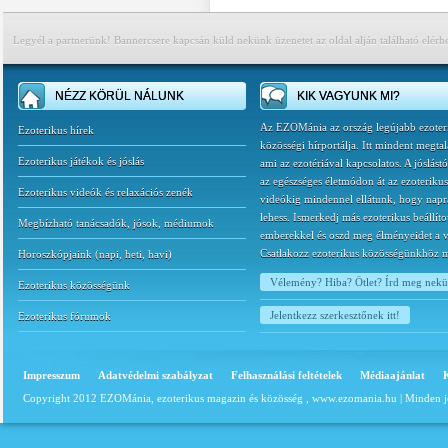
Legyél a partnerünk! Bannercsere kapcsán küld nekünk üzenetet az oldal alján található elérh
NÉZZ KÖRÜL NÁLUNK
KIK VAGYUNK MI?
Az EZOMánia az ország legújabb ezoter
Ezoterikus hírek
közösségi hírportálja. Itt mindent megtal
Ezoterikus játékok és jóslás
ami az ezotériával kapcsolatos. A jóslást
az egészséges életmódon át az ezoterikus
Ezoterikus videók és relaxációs zenék
videókig mindennel ellátunk, hogy napr
lehess. Ismerkedj más ezoterikus beállíto
Megbízható tanácsadók, jósok, médiumok
emberekkel és oszd meg élményeidet a v
Csatlakozz ezoterikus közösségünkhöz 
Horoszkópjaink
(
napi
,
heti
,
havi
)
Vélemény? Hiba? Ötlet? Írd meg nek
Ezoterikus közösségünk
Jelentkezz szerkesztőnek itt!
Ezoterikus fórumok
Impresszum
Adatvédelmi szabályzat
Felhasználási feltételek
Médiaajánlat
Copyright 2012 EZOMánia, ezoterikus magazin és közösség ,
www.ezomania.hu
| Minden j