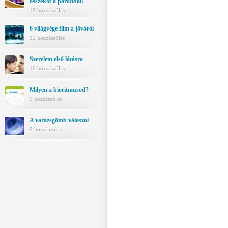
összeköt a pároddal!
12 hozzászólás
6 világvége film a jövőről
12 hozzászólás
Szerelem első látásra
10 hozzászólás
Milyen a bioritmusod?
9 hozzászólás
A varázsgömb válaszol
9 hozzászólás