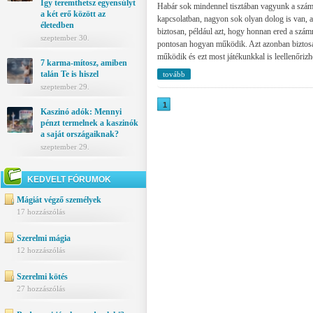
Így teremthetsz egyensúlyt
Habár sok mindennel tisztában vagyunk a szám
a két erő között az
kapcsolatban, nagyon sok olyan dolog is van, 
életedben
biztosan, például azt, hogy honnan ered a szám
szeptember 30.
pontosan hogyan működik. Azt azonban biztos
működik és ezt most játékunkkal is leellenőrizh
7 karma-mítosz, amiben
talán Te is hiszel
tovább
szeptember 29.
1
Kaszinó adók: Mennyi
pénzt termelnek a kaszinók
a saját országaiknak?
szeptember 29.
KEDVELT FÓRUMOK
Mágiát végző személyek
17 hozzászólás
Szerelmi mágia
12 hozzászólás
Szerelmi kötés
27 hozzászólás