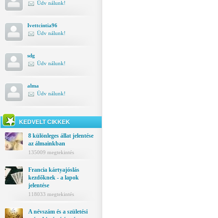
Üdv nálunk!
Ivettcintia96
Üdv nálunk!
sdg
Üdv nálunk!
alma
Üdv nálunk!
KEDVELT CIKKEK
8 különleges állat jelentése
az álmainkban
135009 megtekintés
Francia kártyajóslás
kezdőknek - a lapok
jelentése
118033 megtekintés
A névszám és a születési