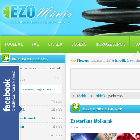
Ezoterikus életmód magazin és közösség
FÖOLDAL
FAL
CIKKEK
JÓSLÁS
HOROSZKÓPOK
KÖ
NAPI BÖLCSESSÉG
Flowers
hozzászólt a(z)
A hatodik érzék
cím
A tudat fájdalma minden testi fájdalmat
felülmúl.
Publilius Syrus
Napi bölcsesség megosztása
főoldal
cikkek
parkereso/
Jóslás
74 cikk
EZOTERIKUS CIKKEK
Horoszkópok
36 cikk
Egészség és életmód
34 cikk
Ezoterikus játékaink
Párkapcsolat
16 cikk
Jóslás
·
nov. 26.
Ezotéria
41 cikk