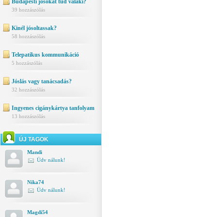
Budapesti jósokat tud valaki?
39 hozzászólás
Kinél jósoltassak?
58 hozzászólás
Telepatikus kommunikáció
5 hozzászólás
Jóslás vagy tanácsadás?
32 hozzászólás
Ingyenes cigánykártya tanfolyam
13 hozzászólás
ÚJ TAGOK
Mandi
Üdv nálunk!
Nika74
Üdv nálunk!
Magdi54