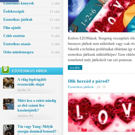
Ezoterikus könyvek
1 cikk
Érdekességek
13 cikk
Ezoterikus játékok
12 cikk
Film ajánló
1 cikk
Celeb ezotéria
9 cikk
Kedves EZOMánok. Rengeteg visszajelzés érkez
bizonyos játékok nem működnek vagy csak ré
Ezoterikus utazás
3 cikk
Sikerült a technikai problémákat elhárítani így
Osho mindennapra
0 cikk
ezoterikus játékunk működőképes! Ezen cikkb
ismerheted mely játékokról van szó pontosan.
tovább
EZOTERIKUS HÍREK
A világ legdrágább
Illik hozzád a párod?
esszenciális olajai
Ezoterikus játékok
·
júl. 10.
április 24.
Miért lesz a rulett mindig
az első számú live
kaszinójáték?
október 04.
Yin vagy Yang: Melyik
energia dominál benned? -