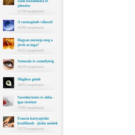
szám kiszámítása és
jelentése
51730 megtekintés
A varázsgömb válaszol
48280 megtekintés
Hogyan mutatja meg a
jövőt az inga?
43211 megtekintés
Szemszín és személyiség
40240 megtekintés
Mágikus gömb
38453 megtekintés
Szerelmi kötés és oldás -
igaz történet
37691 megtekintés
Francia kártyajóslás
kezdőknek - jóslás módok
35279 megtekintés