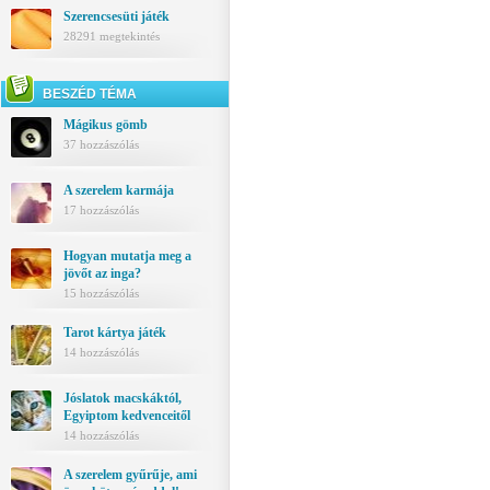
Szerencsesüti játék
28291 megtekintés
BESZÉD TÉMA
Mágikus gömb
37 hozzászólás
A szerelem karmája
17 hozzászólás
Hogyan mutatja meg a
jövőt az inga?
15 hozzászólás
Tarot kártya játék
14 hozzászólás
Jóslatok macskáktól,
Egyiptom kedvenceitől
14 hozzászólás
A szerelem gyűrűje, ami