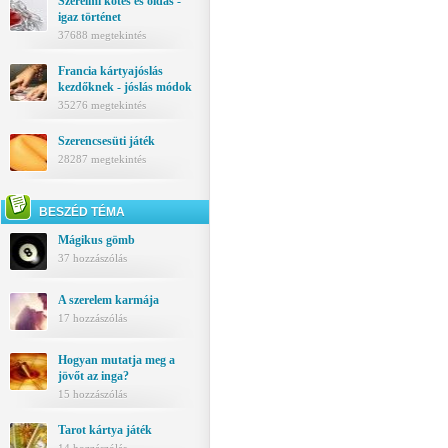
Szerelmi kötés és oldás -
igaz történet
37688 megtekintés
Francia kártyajóslás
kezdőknek - jóslás módok
35276 megtekintés
Szerencsesüti játék
28287 megtekintés
BESZÉD TÉMA
Mágikus gömb
37 hozzászólás
A szerelem karmája
17 hozzászólás
Hogyan mutatja meg a
jövőt az inga?
15 hozzászólás
Tarot kártya játék