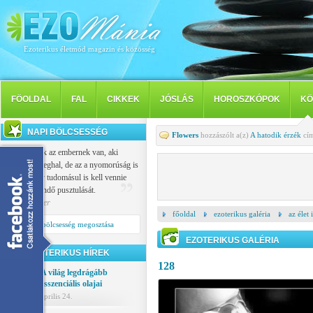
Ezoterikus életmód magazin és közösség
FÖOLDAL
FAL
CIKKEK
JÓSLÁS
HOROSZKÓPOK
KÖ
NAPI BÖLCSESSÉG
Flowers
hozzászólt a(z)
A hatodik érzék
cím
Vallása csak az embernek van, aki
nemcsak meghal, de az a nyomorúság is
sújtja, hogy tudomásul is kell vennie
saját eljövendő pusztulását.
Popper Péter
főoldal
ezoterikus galéria
az élet
Napi bölcsesség megosztása
EZOTERIKUS GALÉRIA
EZOTERIKUS HÍREK
128
A világ legdrágább
esszenciális olajai
április 24.