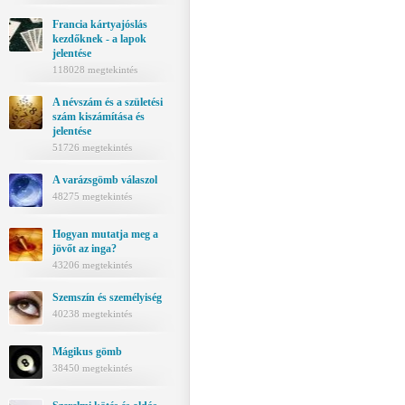
Francia kártyajóslás
kezdőknek - a lapok
jelentése
118028 megtekintés
A névszám és a születési
szám kiszámítása és
jelentése
51726 megtekintés
A varázsgömb válaszol
48275 megtekintés
Hogyan mutatja meg a
jövőt az inga?
43206 megtekintés
Szemszín és személyiség
40238 megtekintés
Mágikus gömb
38450 megtekintés