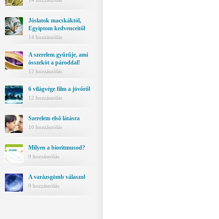
14 hozzászólás
Jóslatok macskáktól,
Egyiptom kedvenceitől
14 hozzászólás
A szerelem gyűrűje, ami
összeköt a pároddal!
12 hozzászólás
6 világvége film a jövőről
12 hozzászólás
Szerelem első látásra
10 hozzászólás
Milyen a bioritmusod?
9 hozzászólás
A varázsgömb válaszol
9 hozzászólás