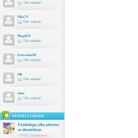
Üdv nálunk!
Nika74
Üdv nálunk!
Magdi54
Üdv nálunk!
Ivettcintia96
Üdv nálunk!
sdg
Üdv nálunk!
alma
Üdv nálunk!
KEDVELT CIKKEK
8 különleges állat jelentése
az álmainkban
135002 megtekintés