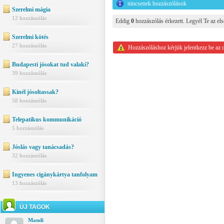
nincsenek hozzászólások
Szerelmi mágia
12 hozzászólás
Eddig
0
hozzászólás érkezett. Legyél Te az els
Szerelmi kötés
27 hozzászólás
Hozzászóláshoz kérjük jelentkezz be az 
Budapesti jósokat tud valaki?
39 hozzászólás
Kinél jósoltassak?
58 hozzászólás
Telepatikus kommunikáció
5 hozzászólás
Jóslás vagy tanácsadás?
32 hozzászólás
Ingyenes cigánykártya tanfolyam
13 hozzászólás
ÚJ TAGOK
Mandi