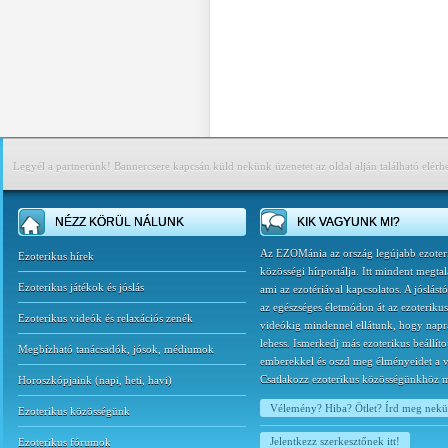
Legyél a partnerünk! Bannercsere kapcsán küld nekünk üzenetet az oldal alján található elérh
NÉZZ KÖRÜL NÁLUNK
KIK VAGYUNK MI?
Az EZOMánia az ország legújabb ezoter
Ezoterikus hírek
közösségi hírportálja. Itt mindent megtal
Ezoterikus játékok és jóslás
ami az ezotériával kapcsolatos. A jóslást
az egészséges életmódon át az ezoterikus
Ezoterikus videók és relaxációs zenék
videókig mindennel ellátunk, hogy napr
lehess. Ismerkedj más ezoterikus beállíto
Megbízható tanácsadók, jósok, médiumok
emberekkel és oszd meg élményeidet a v
Csatlakozz ezoterikus közösségünkhöz 
Horoszkópjaink
(
napi
,
heti
,
havi
)
Vélemény? Hiba? Ötlet? Írd meg nek
Ezoterikus közösségünk
Jelentkezz szerkesztőnek itt!
Ezoterikus fórumok