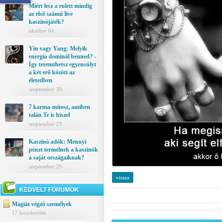
Miért lesz a rulett mindig
az első számú live
kaszinójáték?
október 04.
Yin vagy Yang: Melyik
energia dominál benned? -
Így teremthetsz egyensúlyt
a két erő között az
életedben
szeptember 30.
7 karma-mítosz, amiben
talán Te is hiszel
szeptember 29.
Kaszinó adók: Mennyi
pénzt termelnek a kaszinók
a saját országaiknak?
szeptember 29.
vissza
KEDVELT FÓRUMOK
Mágiát végző személyek
17 hozzászólás