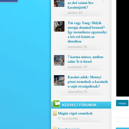
az első számú live
kaszinójáték?
október 04.
Yin vagy Yang: Melyik
energia dominál benned? -
Így teremthetsz egyensúlyt
a két erő között az
életedben
szeptember 30.
7 karma-mítosz, amiben
talán Te is hiszel
szeptember 29.
Kaszinó adók: Mennyi
pénzt termelnek a kaszinók
a saját országaiknak?
szeptember 29.
vissza
KEDVELT FÓRUMOK
Mágiát végző személyek
17 hozzászólás