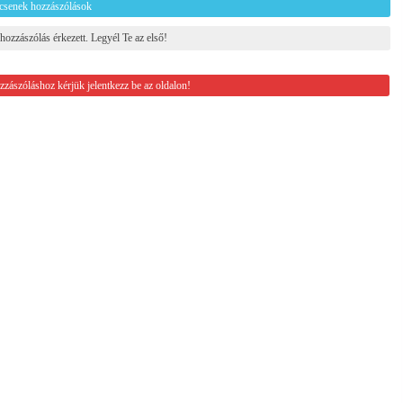
csenek hozzászólások
hozzászólás érkezett. Legyél Te az első!
zászóláshoz kérjük jelentkezz be az oldalon!