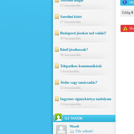
Szerelmi mágia
nin
12 hozzászólás
Eddig
0
Szerelmi kötés
27 hozzászólás
Hoz
Budapesti jósokat tud valaki?
39 hozzászólás
Kinél jósoltassak?
58 hozzászólás
Telepatikus kommunikáció
5 hozzászólás
Jóslás vagy tanácsadás?
32 hozzászólás
Ingyenes cigánykártya tanfolyam
13 hozzászólás
ÚJ TAGOK
Mandi
Üdv nálunk!