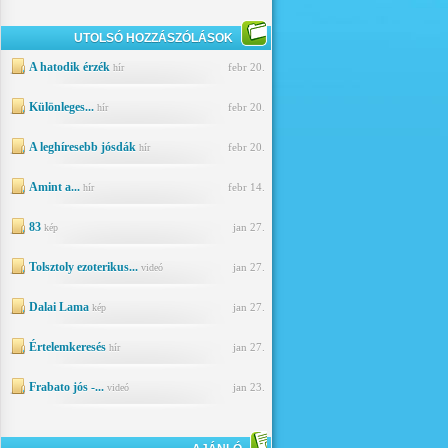
UTOLSÓ HOZZÁSZÓLÁSOK
A hatodik érzék
febr 20.
hír
Különleges...
febr 20.
hír
A leghíresebb jósdák
febr 20.
hír
Amint a...
febr 14.
hír
83
jan 27.
kép
Tolsztoly ezoterikus...
jan 27.
videó
Dalai Lama
jan 27.
kép
Értelemkeresés
jan 27.
hír
Frabato jós -...
jan 23.
videó