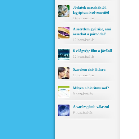
Jóslatok macskáktól,
Egyiptom kedvenceitől
14 hozzászólás
A szerelem gyűrűje, ami
összeköt a pároddal!
12 hozzászólás
6 világvége film a jövőről
12 hozzászólás
Szerelem első látásra
10 hozzászólás
Milyen a bioritmusod?
9 hozzászólás
A varázsgömb válaszol
9 hozzászólás