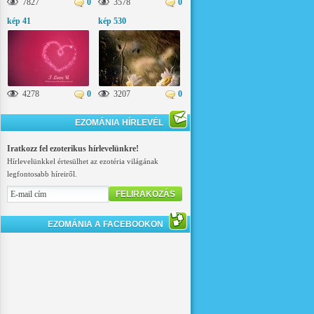
7827
0
3578
0
kép 41
kép 530
4278
0
3207
0
EZOMÁNIA HÍRLEVÉL
Iratkozz fel ezoterikus hírlevelünkre!
Hírlevelünkkel értesülhet az ezotéria világának
legfontosabb híreiről.
FELIRAKOZÁS
EZOMÁNIA A FACEBOOKON