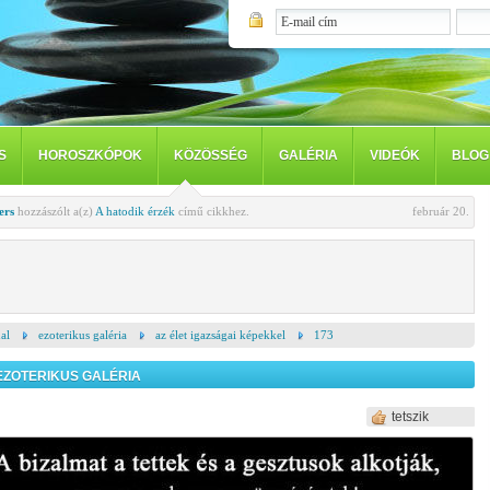
S
HOROSZKÓPOK
KÖZÖSSÉG
GALÉRIA
VIDEÓK
BLOG
ers
hozzászólt a(z)
A hatodik érzék
című cikkhez.
február 20.
al
ezoterikus galéria
az élet igazságai képekkel
173
EZOTERIKUS GALÉRIA
tetszik