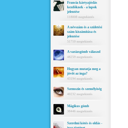
Francia kártyajóslás
kezdőknek - a lapok
jelentése
118008 megtekintés
A névszám és a születési
szám kiszámítása és
jelentése
51710 megtekintés
A varázsgömb válaszol
48259 megtekintés
Hogyan mutatja meg a
jövőt az inga?
43194 megtekintés
Szemszín és személyiség
40232 megtekintés
Mágikus gömb
38446 megtekintés
Szerelmi kötés és oldás -
igaz történet