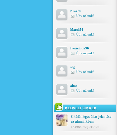
Nika74
Üdv nálunk!
Magdi54
Üdv nálunk!
Ivettcintia96
Üdv nálunk!
sdg
Üdv nálunk!
alma
Üdv nálunk!
KEDVELT CIKKEK
8 különleges állat jelentése
az álmainkban
134988 megtekintés