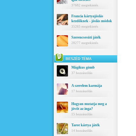
37682 megtekintés
Francia kártyajóslás
kezdőknek - jóslás módok
35265 megtekintés
Szerencsesüti játék
28277 megtekintés
BESZÉD TÉMA
Mágikus gömb
37 hozzászólás
A szerelem karmája
17 hozzászólás
Hogyan mutatja meg a
jövőt az inga?
15 hozzászólás
Tarot kártya játék
14 hozzászólás