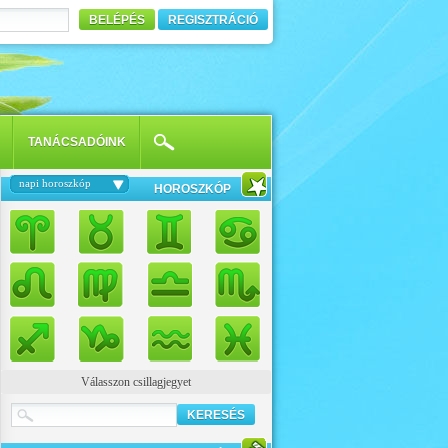
BELÉPÉS
REGISZTRÁCIÓ
TANÁCSADÓINK
napi horoszkóp
HOROSZKÓP
Válasszon csillagjegyet