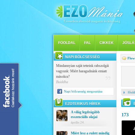
Ezoterikus életmód magazin és közösség
FÖOLDAL
FAL
CIKKEK
JÓSLÁ
NAPI BÖLCSESSÉG
Flow
Mindannyian saját tetteink rabszolgái
vagyunk: Miért haragudnánk emiatt
másokra?
Buiddha
Napi bölcsesség megosztása
főold
EZOTERIKUS HÍREK
A világ legdrágább
173
esszenciális olajai
április 24.
Miért lesz a rulett mindig