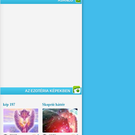
AJÁNLÓ
AZ EZOTÉRIA KÉPEKBEN
kép 197
Skoprió háttér