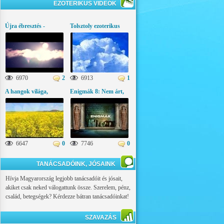
EZOTERIKUS VIDEÓK
Újra ébresztés -
Tolsztoly ezoterikus
Üzenetek az égi
gondolatai
világból
6970
2
6913
1
A hangok világa,
Enigmák 8: Nem árt,
ezoterikus látványfilm
ha tudod!
6647
0
7746
0
TANÁCSADÓINK, JÓSAINK
Hívja Magyarország legjobb tanácsadóit és jósait,
akiket csak neked válogattunk össze. Szerelem, pénz,
család, betegségek? Kérdezze bátran tanácsadóinkat!
SZAVAZÁS