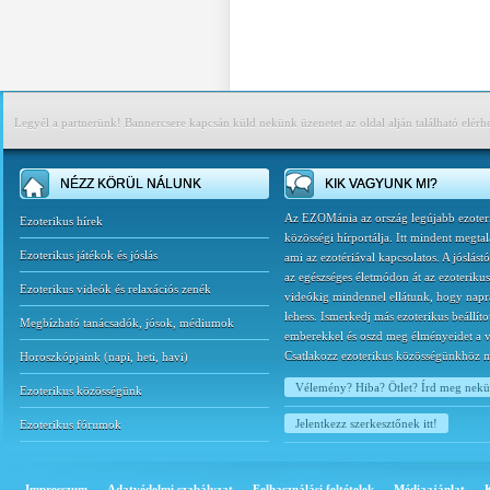
Legyél a partnerünk! Bannercsere kapcsán küld nekünk üzenetet az oldal alján található elérh
NÉZZ KÖRÜL NÁLUNK
KIK VAGYUNK MI?
Az EZOMánia az ország legújabb ezoter
Ezoterikus hírek
közösségi hírportálja. Itt mindent megtal
Ezoterikus játékok és jóslás
ami az ezotériával kapcsolatos. A jóslást
az egészséges életmódon át az ezoterikus
Ezoterikus videók és relaxációs zenék
videókig mindennel ellátunk, hogy napr
lehess. Ismerkedj más ezoterikus beállíto
Megbízható tanácsadók, jósok, médiumok
emberekkel és oszd meg élményeidet a v
Csatlakozz ezoterikus közösségünkhöz 
Horoszkópjaink
(
napi
,
heti
,
havi
)
Vélemény? Hiba? Ötlet? Írd meg nek
Ezoterikus közösségünk
Jelentkezz szerkesztőnek itt!
Ezoterikus fórumok
Impresszum
Adatvédelmi szabályzat
Felhasználási feltételek
Médiaajánlat