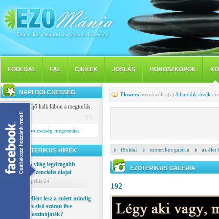
Ezoterikus életmód magazin és közösség
FÖOLDAL
FAL
CIKKEK
JÓSLÁS
HOROSZKÓPOK
KÖ
NAPI BÖLCSESSÉG
Flowers
hozzászólt a(z)
A hatodik érzék
cím
Késve, de eljő halk lábon a megtorlás.
Tibullus
Napi bölcsesség megosztása
főoldal
ezoterikus galéria
az élet
EZOTERIKUS HÍREK
A világ legdrágább
EZOTERIKUS GALÉRIA
esszenciális olajai
április 24.
192
Miért lesz a rulett mindig
az első számú live
kaszinójáték?