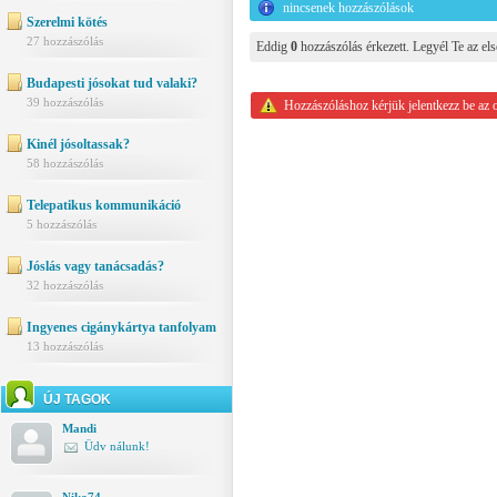
nincsenek hozzászólások
Szerelmi kötés
27 hozzászólás
Eddig
0
hozzászólás érkezett. Legyél Te az els
Budapesti jósokat tud valaki?
39 hozzászólás
Hozzászóláshoz kérjük jelentkezz be az 
Kinél jósoltassak?
58 hozzászólás
Telepatikus kommunikáció
5 hozzászólás
Jóslás vagy tanácsadás?
32 hozzászólás
Ingyenes cigánykártya tanfolyam
13 hozzászólás
ÚJ TAGOK
Mandi
Üdv nálunk!