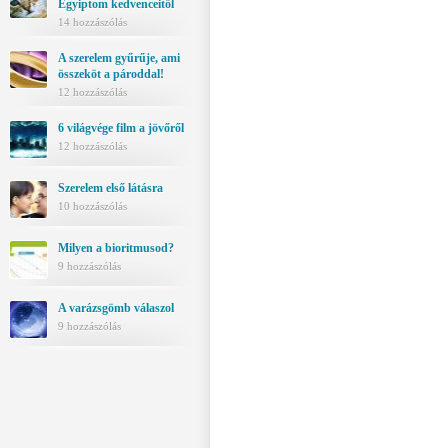
Egyiptom kedvenceitől
14 hozzászólás
A szerelem gyűrűje, ami
összeköt a pároddal!
12 hozzászólás
6 világvége film a jövőről
12 hozzászólás
Szerelem első látásra
10 hozzászólás
Milyen a bioritmusod?
9 hozzászólás
A varázsgömb válaszol
9 hozzászólás