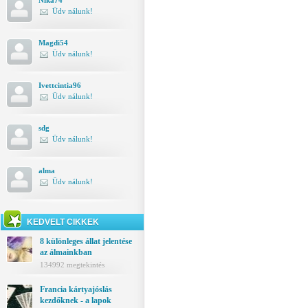
Nika74
Üdv nálunk!
Magdi54
Üdv nálunk!
Ivettcintia96
Üdv nálunk!
sdg
Üdv nálunk!
alma
Üdv nálunk!
KEDVELT CIKKEK
8 különleges állat jelentése
az álmainkban
134992 megtekintés
Francia kártyajóslás
kezdőknek - a lapok