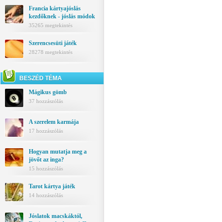
Francia kártyajóslás
kezdőknek - jóslás módok
35265 megtekintés
Szerencsesüti játék
28278 megtekintés
BESZÉD TÉMA
Mágikus gömb
37 hozzászólás
A szerelem karmája
17 hozzászólás
Hogyan mutatja meg a
jövőt az inga?
15 hozzászólás
Tarot kártya játék
14 hozzászólás
Jóslatok macskáktól,