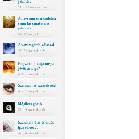
jelentése
118011 megtekintés
A névszám és a születési
szám kiszámítása és
jelentése
51713 megtekintés
A varázsgömb válaszol
48261 megtekintés
Hogyan mutatja meg a
jövőt az inga?
43196 megtekintés
Szemszín és személyiség
40233 megtekintés
Mágikus gömb
38446 megtekintés
Szerelmi kötés és oldás -
igaz történet
37684 megtekintés