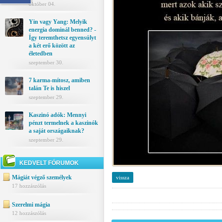
október 04.
Yin vagy Yang: Melyik
energia dominál benned? -
Így teremthetsz egyensúlyt
a két erő között az
életedben
szeptember 30.
7 karma-mítosz, amiben
talán Te is hiszel
szeptember 29.
Kaszinó adók: Mennyi
pénzt termelnek a kaszinók
a saját országaiknak?
szeptember 29.
KEDVELT FÓRUMOK
Mágiát végző személyek
vissza
17 hozzászólás
Szerelmi mágia
12 hozzászólás