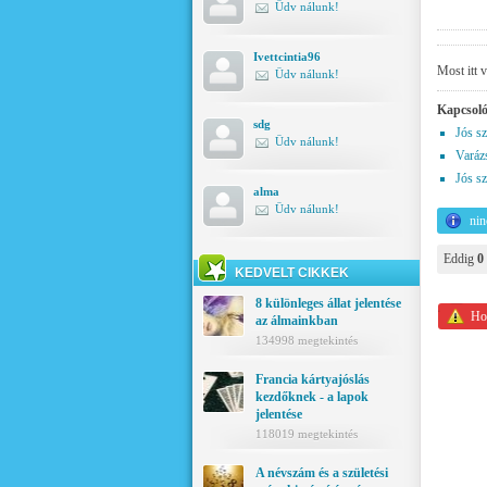
Üdv nálunk!
Ivettcintia96
Most itt 
Üdv nálunk!
Kapcsoló
sdg
Jós sz
Üdv nálunk!
Varázs
Jós sz
alma
Üdv nálunk!
nin
Eddig
0
KEDVELT CIKKEK
8 különleges állat jelentése
Hoz
az álmainkban
134998 megtekintés
Francia kártyajóslás
kezdőknek - a lapok
jelentése
118019 megtekintés
A névszám és a születési