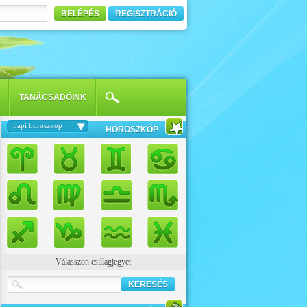
BELÉPÉS
REGISZTRÁCIÓ
TANÁCSADÓINK
napi horoszkóp
HOROSZKÓP
Válasszon csillagjegyet