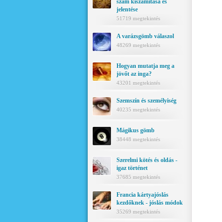
szám kiszámítása és
jelentése
51719 megtekintés
A varázsgömb válaszol
48269 megtekintés
Hogyan mutatja meg a
jövőt az inga?
43201 megtekintés
Szemszín és személyiség
40235 megtekintés
Mágikus gömb
38448 megtekintés
Szerelmi kötés és oldás -
igaz történet
37685 megtekintés
Francia kártyajóslás
kezdőknek - jóslás módok
35269 megtekintés