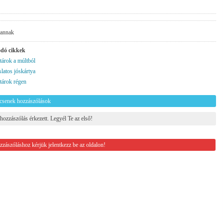
vannak
dó cikkek
tárok a múltból
latos jóskártya
tárok régen
csenek hozzászólások
hozzászólás érkezett. Legyél Te az első!
zászóláshoz kérjük jelentkezz be az oldalon!