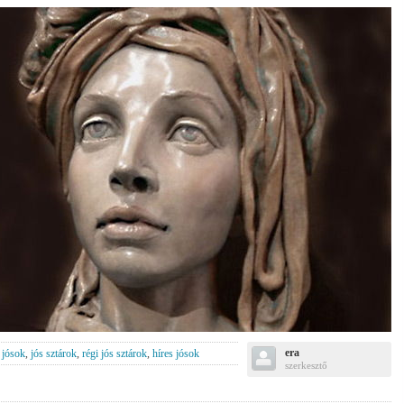
era
jósok
,
jós sztárok
,
régi jós sztárok
,
híres jósok
szerkesztő