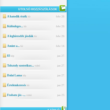
UTOLSÓ HOZZÁSZÓLÁSOK
A hatodik érzék
febr 20.
hír
Különleges...
febr 20.
hír
A leghíresebb jósdák
febr 20.
hír
Amint a...
febr 14.
hír
83
jan 27.
kép
Tolsztoly ezoterikus...
jan 27.
videó
Dalai Lama
jan 27.
kép
Értelemkeresés
jan 27.
hír
Frabato jós -...
jan 23.
videó