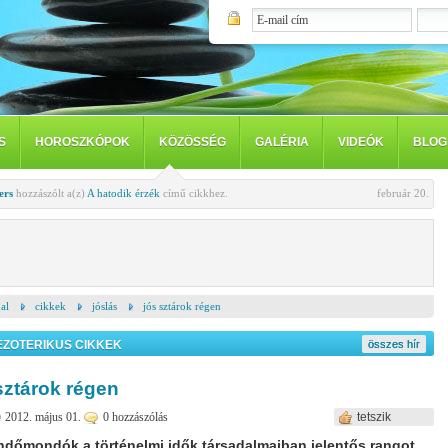
S
HOROSZKÓPOK
KÖZÖSSÉG
GALÉRIA
VIDEÓK
BLOG
ers
hozzászólt a(z)
A hatodik érzék
című cikkhez.
február 20.
al
cikkek
jóslás
jós sztárok régen
EZOTERIKUS CIKKEK
összes hír
sztárok régen
2012. május 01.
0 hozzászólás
tetszik
ndőmondók a történelmi idők társadalmaiban jelentős rangot