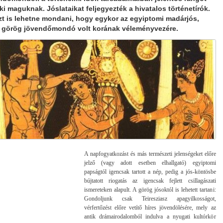
 ki maguknak. Jóslataikat feljegyezték a hivatalos történetírók.
zt is lehetne mondani, hogy egykor az egyiptomi madárjós,
 görög jövendőmondó volt korának véleményvezére.
A napfogyatkozást és más természeti jelenségeket előre
jelző (vagy adott esetben elhallgató) egyiptomi
papságtól igencsak tartott a nép, pedig a jós-köntösbe
bújtatott riogatás az igencsak fejlett csillagászati
ismereteken alapult. A görög jósoktól is lehetett tartani:
Gondoljunk csak Teiresziasz apagyilkosságot,
vérfertőzést előre vetítő híres jövendölésére, mely az
antik drámairodalomból indulva a nyugati kultórkör