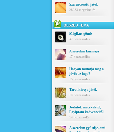
Szerencsesüti játék
28283 megtekintés
BESZÉD TÉMA
Mágikus gömb
37 hozzászólás
A szerelem karmája
17 hozzászólás
Hogyan mutatja meg a
jövőt az inga?
15 hozzászólás
Tarot kártya játék
14 hozzászólás
Jóslatok macskáktól,
Egyiptom kedvenceitől
14 hozzászólás
A szerelem gyűrűje, ami