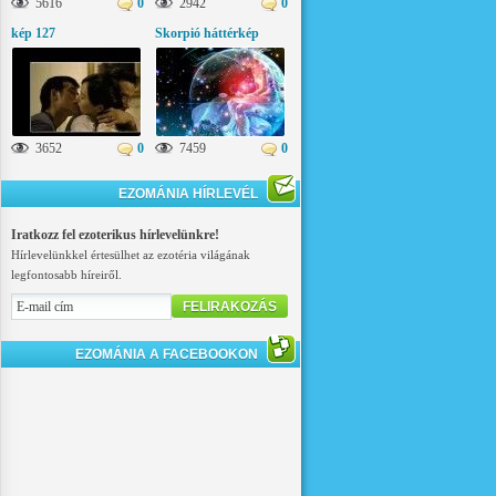
5616
0
2942
0
kép 127
Skorpió háttérkép
3652
0
7459
0
EZOMÁNIA HÍRLEVÉL
Iratkozz fel ezoterikus hírlevelünkre!
Hírlevelünkkel értesülhet az ezotéria világának
legfontosabb híreiről.
FELIRAKOZÁS
EZOMÁNIA A FACEBOOKON