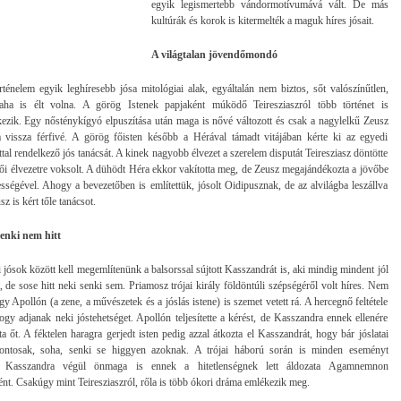
egyik legismertebb vándormotívumává vált. De más
kultúrák és korok is kitermelték a maguk híres jósait.
A világtalan jövendőmondó
rténelem egyik leghíresebb jósa mitológiai alak, egyáltalán nem biztos, sőt valószínűtlen,
aha is élt volna. A görög Istenek papjaként múködő Teiresziaszról több történet is
zik. Egy nősténykígyó elpuszítása után maga is nővé változott és csak a nagylelkű Zeusz
ta vissza férfivé. A görög főisten később a Hérával támadt vitájában kérte ki az egyedi
ttal rendelkező jós tanácsát. A kinek nagyobb élvezet a szerelem disputát Teiresziasz döntötte
 női élvezetre voksolt. A dühödt Héra ekkor vakította meg, de Zeusz megajándékozta a jövőbe
ességével. Ahogy a bevezetőben is említettük, jósolt Oidipusznak, de az alvilágba leszállva
 is kért tőle tanácsot.
enki nem hitt
 jósok között kell megemlítenünk a balsorssal sújtott Kasszandrát is, aki mindig mindent jól
, de sose hitt neki senki sem. Priamosz trójai király földöntúli szépségéről volt híres. Nem
gy Apollón (a zene, a művészetek és a jóslás istene) is szemet vetett rá. A hercegnő feltétele
hogy adjanak neki jóstehetséget. Apollón teljesítette a kérést, de Kasszandra ennek ellenére
ta őt. A féktelen haragra gerjedt isten pedig azzal átkozta el Kasszandrát, hogy bár jóslatai
ontosak, soha, senki se higgyen azoknak. A trójai háború során is minden eseményt
 Kasszandra végül önmaga is ennek a hitetlenségnek lett áldozata Agamnemnon
ént. Csakúgy mint Teiresziaszról, rőla is több ókori dráma emlékezik meg.