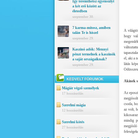
Így teremthetsz egyensúlyt
a két erő között az
életedben
szeptember 30.
7 karma-mítosz, amiben
A világtö
talán Te is hiszel
hogy val
szeptember 29.
megemléke
változtat
Kaszinó adók: Mennyi
tapasztala
pénzt termelnek a kaszinók
el, aki a
a saját országaiknak?
látás kép
szeptember 29.
Odüsszeusz
KEDVELT FÓRUMOK
Akinek s
Mágiát végző személyek
Az eposzi
17 hozzászólás
megjósolt
csoda, ho
Szerelmi mágia
az volt, 
12 hozzászólás
kikosaraz
mindig p
Szerelmi kötés
megjósló
27 hozzászólás
feleségek