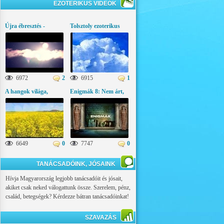
EZOTERIKUS VIDEÓK
Újra ébresztés -
Tolsztoly ezoterikus
Üzenetek az égi
gondolatai
világból
6972
2
6915
1
A hangok világa,
Enigmák 8: Nem árt,
ezoterikus látványfilm
ha tudod!
6649
0
7747
0
TANÁCSADÓINK, JÓSAINK
Hívja Magyarország legjobb tanácsadóit és jósait,
akiket csak neked válogattunk össze. Szerelem, pénz,
család, betegségek? Kérdezze bátran tanácsadóinkat!
SZAVAZÁS