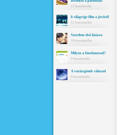
összeköt a pároddal!
12 hozzászólás
6 világvége film a jövőről
12 hozzászólás
Szerelem első látásra
10 hozzászólás
Milyen a bioritmusod?
9 hozzászólás
A varázsgömb válaszol
9 hozzászólás