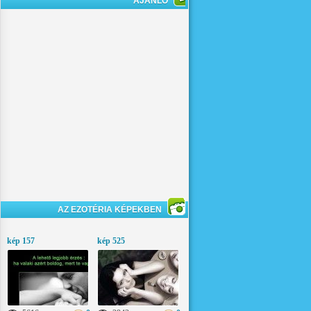
AJÁNLÓ
AZ EZOTÉRIA KÉPEKBEN
kép 157
kép 525