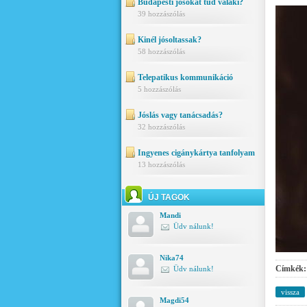
Budapesti jósokat tud valaki?
39 hozzászólás
Kinél jósoltassak?
58 hozzászólás
Telepatikus kommunikáció
5 hozzászólás
Jóslás vagy tanácsadás?
32 hozzászólás
Ingyenes cigánykártya tanfolyam
13 hozzászólás
ÚJ TAGOK
Mandi
Üdv nálunk!
Nika74
Címkék:
Üdv nálunk!
vissza
Magdi54