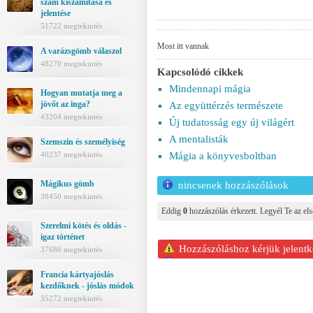
szám kiszámítása és
jelentése
51722 megtekintés
Most itt vannak
A varázsgömb válaszol
48270 megtekintés
Kapcsolódó cikkek
Mindennapi mágia
Hogyan mutatja meg a
jövőt az inga?
Az együttérzés természete
43204 megtekintés
Új tudatosság egy új világért
A mentalisták
Szemszín és személyiség
Mágia a könyvesboltban
40237 megtekintés
Mágikus gömb
nincsenek hozzászólások
38450 megtekintés
Eddig
0
hozzászólás érkezett. Legyél Te az els
Szerelmi kötés és oldás -
igaz történet
Hozzászóláshoz kérjük jelentk
37686 megtekintés
Francia kártyajóslás
kezdőknek - jóslás módok
35272 megtekintés