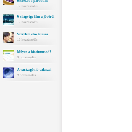
összeköt a pároddal!
12 hozzászólás
6 világvége film a jövőről
12 hozzászólás
Szerelem első látásra
10 hozzászólás
Milyen a bioritmusod?
9 hozzászólás
A varázsgömb válaszol
9 hozzászólás