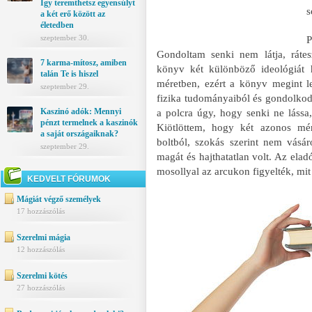
Így teremthetsz egyensúlyt
s
a két erő között az
életedben
szeptember 30.
P
Gondoltam senki nem látja, ráte
7 karma-mítosz, amiben
könyv két különböző ideológiát h
talán Te is hiszel
méretben, ezért a könyv megint l
szeptember 29.
fizika tudományaiból és gondolko
Kaszinó adók: Mennyi
a polcra úgy, hogy senki ne láss
pénzt termelnek a kaszinók
Kiötlöttem, hogy két azonos mé
a saját országaiknak?
boltból, szokás szerint nem vás
szeptember 29.
magát és hajthatatlan volt. Az elad
mosollyal az arcukon figyelték, mit
KEDVELT FÓRUMOK
Mágiát végző személyek
17 hozzászólás
Szerelmi mágia
12 hozzászólás
Szerelmi kötés
27 hozzászólás