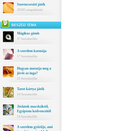
Szerencsesüti játék
28285 megtekintés
BESZÉD TÉMA
Mágikus gömb
37 hozzászólás
A szerelem karmája
17 hozzászólás
Hogyan mutatja meg a
jövőt az inga?
15 hozzászólás
Tarot kártya játék
14 hozzászólás
Jóslatok macskáktól,
Egyiptom kedvenceitől
14 hozzászólás
A szerelem gyűrűje, ami