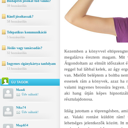
Budapesti jósokat tud valaki?
39 hozzászólás
Kinél jósoltassak?
58 hozzászólás
Telepatikus kommunikáció
5 hozzászólás
Jóslás vagy tanácsadás?
Kezemben a könyvvel eltöprengte
32 hozzászólás
megalázva éreztem magam. Mit v
Átgondoltam az elmúlt időszakot é
Ingyenes cigánykártya tanfolyam
reggel bal lábbal kelek, az ágy erg
13 hozzászólás
van. Mielőtt beléptem a boltba ne
essenek rám a könyvek, azaz ha r
ÚJ TAGOK
valami ingyenes brossúra legyen.
Mandi
aki hang útján képes hipnotizál
Üdv nálunk!
résztulajdonosa.
Nika74
Idáig jutottam a töprengésben, ami
Üdv nálunk!
az. Valaki rontást küldött rám!
lehetséges jelentkezők között. It
Magdi54