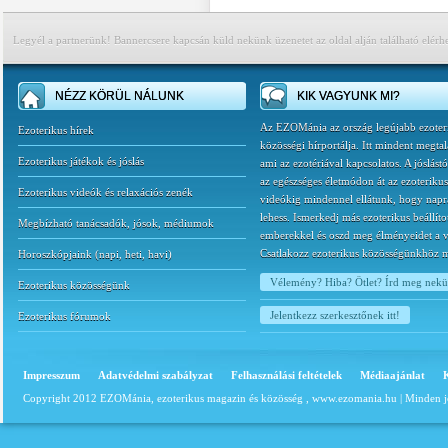
Legyél a partnerünk! Bannercsere kapcsán küld nekünk üzenetet az oldal alján található elérh
NÉZZ KÖRÜL NÁLUNK
KIK VAGYUNK MI?
Az EZOMánia az ország legújabb ezoter
Ezoterikus hírek
közösségi hírportálja. Itt mindent megtal
Ezoterikus játékok és jóslás
ami az ezotériával kapcsolatos. A jóslást
az egészséges életmódon át az ezoterikus
Ezoterikus videók és relaxációs zenék
videókig mindennel ellátunk, hogy napr
lehess. Ismerkedj más ezoterikus beállíto
Megbízható tanácsadók, jósok, médiumok
emberekkel és oszd meg élményeidet a v
Csatlakozz ezoterikus közösségünkhöz 
Horoszkópjaink
(
napi
,
heti
,
havi
)
Vélemény? Hiba? Ötlet? Írd meg nek
Ezoterikus közösségünk
Jelentkezz szerkesztőnek itt!
Ezoterikus fórumok
Impresszum
Adatvédelmi szabályzat
Felhasználási feltételek
Médiaajánlat
Copyright 2012 EZOMánia, ezoterikus magazin és közösség ,
www.ezomania.hu
| Minden j