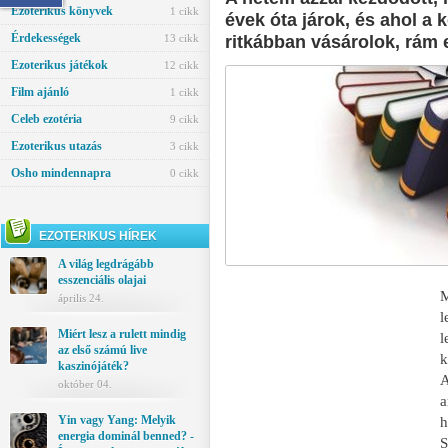
Ezoterikus könyvek
1 cikk
évek óta járok, és ahol a 
Érdekességek
13 cikk
ritkábban vásárolok, rám 
Ezoterikus játékok
12 cikk
Film ajánló
1 cikk
Celeb ezotéria
9 cikk
Ezoterikus utazás
3 cikk
Osho mindennapra
0 cikk
EZOTERIKUS HÍREK
A világ legdrágább
esszenciális olajai
M
április 24.
l
Miért lesz a rulett mindig
az első számú live
k
kaszinójáték?
A
október 04.
a
Yin vagy Yang: Melyik
energia dominál benned? -
S