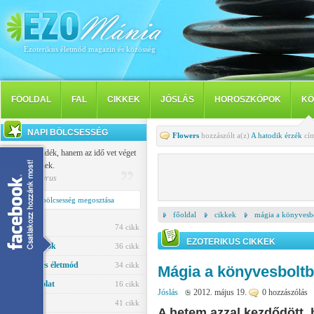
Ezoterikus életmód magazin és közösség
FÖOLDAL
FAL
CIKKEK
JÓSLÁS
HOROSZKÓPOK
KÖ
NAPI BÖLCSESSÉG
Flowers
hozzászólt a(z)
A hatodik érzék
cím
Nem a szándék, hanem az idő vet véget
a szerelemnek.
Publilius Syrus
Napi bölcsesség megosztása
főoldal
cikkek
mágia a könyvesb
Jóslás
74 cikk
EZOTERIKUS CIKKEK
Horoszkópok
36 cikk
Egészség és életmód
34 cikk
Mágia a könyvesbolt
Párkapcsolat
16 cikk
Jóslás
2012. május 19.
0 hozzászólás
Ezotéria
41 cikk
A hetem azzal kezdődött,