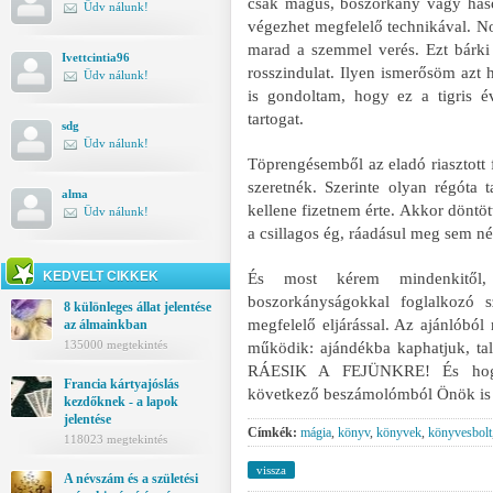
csak mágus, boszorkány vagy haso
Üdv nálunk!
végezhet megfelelő technikával. N
marad a szemmel verés. Ezt bárki 
Ivettcintia96
rosszindulat. Ilyen ismerősöm azt
Üdv nálunk!
is gondoltam, hogy ez a tigris é
tartogat.
sdg
Üdv nálunk!
Töprengésemből az eladó riasztott 
szeretnék. Szerinte olyan régóta 
alma
kellene fizetnem érte. Akkor döntö
Üdv nálunk!
a csillagos ég, ráadásul meg sem n
KEDVELT CIKKEK
És most kérem mindenkitől
boszorkányságokkal foglalkozó 
8 különleges állat jelentése
megfelelő eljárással. Az ajánlóból
az álmainkban
135000 megtekintés
működik: ajándékba kaphatjuk, tal
RÁESIK A FEJÜNKRE! És hogy 
Francia kártyajóslás
következő beszámolómból Önök is
kezdőknek - a lapok
jelentése
Címkék:
mágia
,
könyv
,
könyvek
,
könyvesbolt
118023 megtekintés
vissza
A névszám és a születési