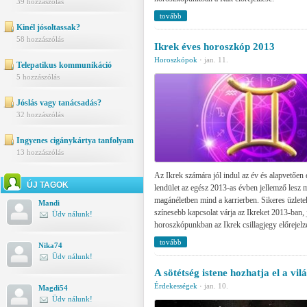
39 hozzászólás
tovább
Kinél jósoltassak?
58 hozzászólás
Ikrek éves horoszkóp 2013
Horoszkópok
·
jan. 11.
Telepatikus kommunikáció
5 hozzászólás
Jóslás vagy tanácsadás?
32 hozzászólás
Ingyenes cigánykártya tanfolyam
13 hozzászólás
Az Ikrek számára jól indul az év és alapvetően e
ÚJ TAGOK
lendület az egész 2013-as évben jellemző lesz 
magánéletben mind a karrierben. Sikeres üzlete
Mandi
színesebb kapcsolat várja az Ikreket 2013-ban, j
Üdv nálunk!
horoszkópunkban az Ikrek csillagjegy előrejelz
tovább
Nika74
Üdv nálunk!
A sötétség istene hozhatja el a vi
Érdekességek
·
jan. 10.
Magdi54
Üdv nálunk!