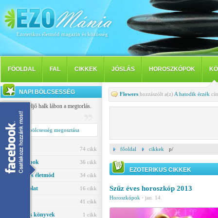
Ezoterikus életmód magazin és közösség
FÖOLDAL
FAL
CIKKEK
JÓSLÁS
HOROSZKÓPOK
KÖ
NAPI BÖLCSESSÉG
Flowers
hozzászólt a(z)
A hatodik érzék
cím
Késve, de eljő halk lábon a megtorlás.
Tibullus
Napi bölcsesség megosztása
Jóslás
74 cikk
főoldal
cikkek
p/
Horoszkópok
36 cikk
EZOTERIKUS CIKKEK
Egészség és életmód
34 cikk
Szűz éves horoszkóp 2013
Párkapcsolat
16 cikk
Horoszkópok
·
jan. 14.
Ezotéria
41 cikk
Ezoterikus könyvek
1 cikk