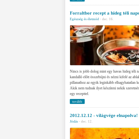
Forraltbor recept a hideg téli na
Egészség és életmód
·
dec. 16.
Nincs is jobb dolog mint egy havas hideg téli 
kandalló előtt összebújni és nézni kifelé az abl
pillanathoz az egyik leginkább elhagyhatatlan ke
Akik nem tudnak ilyet készíteni nekik szeretn
egy recepttel.
tovább
2012.12.12 - világvége elnapolva!
Jóslás
·
dec. 12.