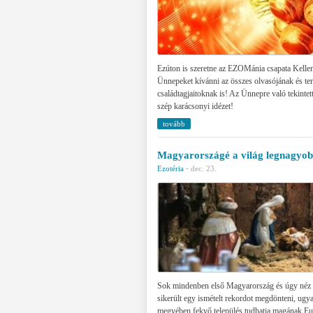
Ezúton is szeretne az EZOMánia csapata Kell
Ünnepeket kívánni az összes olvasójának és te
családtagjaitoknak is! Az Ünnepre való tekintett
szép karácsonyi idézet!
tovább
Magyarországé a világ legnagyo
Ezotéria
·
dec. 23.
Sok mindenben első Magyarország és úgy néz 
sikerült egy ismételt rekordot megdönteni, ug
megyében fekvő település tudhatja magának E