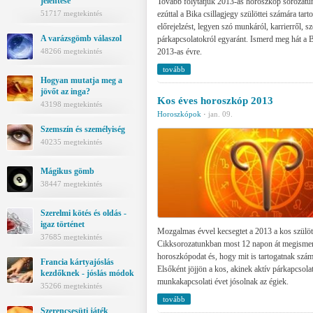
jelentése
Tovább folytatjuk 2013-as horoszkóp sorozatu
ezúttal a Bika csillagjegy szülöttei számára tar
51717 megtekintés
előrejelzést, legyen szó munkáról, karrierről, s
A varázsgömb válaszol
párkapcsolatokról egyaránt. Ismerd meg hát a 
2013-as évre.
48266 megtekintés
tovább
Hogyan mutatja meg a
jövőt az inga?
Kos éves horoszkóp 2013
43198 megtekintés
Horoszkópok
·
jan. 09.
Szemszín és személyiség
40235 megtekintés
Mágikus gömb
38447 megtekintés
Szerelmi kötés és oldás -
igaz történet
Mozgalmas évvel kecsegtet a 2013 a kos szülöt
37685 megtekintés
Cikksorozatunkban most 12 napon át megismer
horoszkópodat és, hogy mit is tartogatnak szám
Francia kártyajóslás
Elsőként jöjjön a kos, akinek aktív párkapcsolat
kezdőknek - jóslás módok
munkakapcsolati évet jósolnak az égiek.
35266 megtekintés
tovább
Szerencsesüti játék