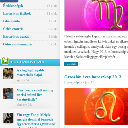
Érdekességek
13 cikk
Ezoterikus játékok
12 cikk
Film ajánló
1 cikk
Celeb ezotéria
9 cikk
Hatodik sebességbe kapcsol a Szűz csillagjegy 
Ezoterikus utazás
3 cikk
évben. Igazán lendületes kihívásokkal és sikerek
Osho mindennapra
0 cikk
hoznak a csillagok, amelynek okán egy percig
unatkozni a szüzek. Nagy 2013-as horoszkóp 
lássuk a Szűz csillagjegy előrejelzését
EZOTERIKUS HÍREK
tovább
A világ legdrágább
esszenciális olajai
Oroszlán éves horoszkóp 2013
április 24.
Horoszkópok
·
jan. 13.
Miért lesz a rulett mindig
az első számú live
kaszinójáték?
október 04.
Yin vagy Yang: Melyik
energia dominál benned? -
Így teremthetsz egyensúlyt