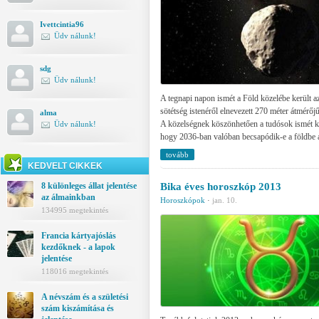
Ivettcintia96
Üdv nálunk!
sdg
Üdv nálunk!
A tegnapi napon ismét a Föld közelébe került a
sötétség istenéről elnevezett 270 méter átmérő
alma
A közelségnek köszönhetően a tudósok ismét k
Üdv nálunk!
hogy 2036-ban valóban becsapódik-e a földbe a
tovább
KEDVELT CIKKEK
Bika éves horoszkóp 2013
8 különleges állat jelentése
az álmainkban
Horoszkópok
·
jan. 10.
134995 megtekintés
Francia kártyajóslás
kezdőknek - a lapok
jelentése
118016 megtekintés
A névszám és a születési
szám kiszámítása és