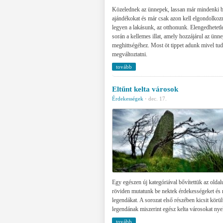
Közelednek az ünnepek, lassan már mindenki b
ajándékokat és már csak azon kell elgondolkozn
legyen a lakásunk, az otthonunk. Elengedhetet
során a kellemes illat, amely hozzájárul az ünn
meghittségéhez. Most öt tippet adunk mivel tudo
megváltoztatni.
tovább
Eltűnt kelta városok
Érdekességek
·
dec. 17.
Egy egészen új kategóriával bővítettük az olda
röviden mutatunk be nektek érdekességeket és 
legendákat. A sorozat első részében kicsit körü
legendának miszerint egész kelta városokat nyelt
tovább