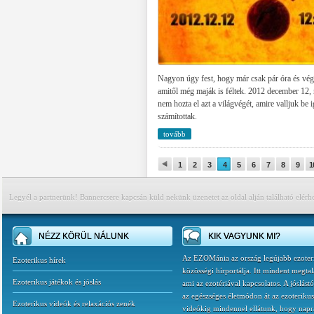
Nagyon úgy fest, hogy már csak pár óra és vég
amitől még maják is féltek. 2012 december 12,
nem hozta el azt a világvégét, amire valljuk be 
számítottak.
tovább
1
2
3
4
5
6
7
8
9
1
Legyél a partnerünk! Bannercsere kapcsán küld nekünk üzenetet az oldal alján található elérh
NÉZZ KÖRÜL NÁLUNK
KIK VAGYUNK MI?
Az EZOMánia az ország legújabb ezoter
Ezoterikus hírek
közösségi hírportálja. Itt mindent megtal
Ezoterikus játékok és jóslás
ami az ezotériával kapcsolatos. A jóslást
az egészséges életmódon át az ezoterikus
Ezoterikus videók és relaxációs zenék
videókig mindennel ellátunk, hogy napr