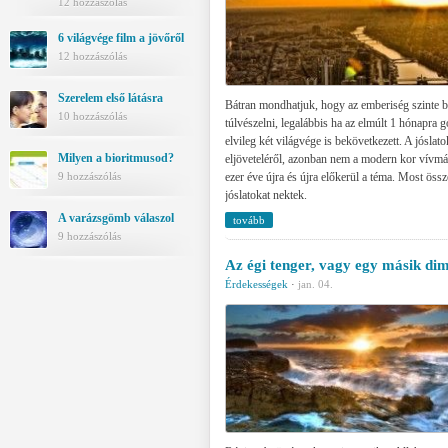
12 hozzászólás
6 világvége film a jövőről
12 hozzászólás
Szerelem első látásra
Bátran mondhatjuk, hogy az emberiség szinte b
10 hozzászólás
túlvészelni, legalábbis ha az elmúlt 1 hónapra 
elvileg két világvége is bekövetkezett. A jóslat
Milyen a bioritmusod?
eljöveteléről, azonban nem a modern kor vívmá
ezer éve újra és újra előkerül a téma. Most öss
9 hozzászólás
jóslatokat nektek.
A varázsgömb válaszol
tovább
9 hozzászólás
Az égi tenger, vagy egy másik di
Érdekességek
·
jan. 04.