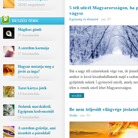
28281 megtekintés
5 téli uticél Magyarországon, ha 
vágysz
Egészség és életmód
·
jan. 07.
BESZÉD TÉMA
Mágikus gömb
37 hozzászólás
A szerelem karmája
17 hozzászólás
Hogyan mutatja meg a
Bár a nagy téli szüneteknek vége van, de jönne
jövőt az inga?
amikor is kicsit kiszabadulhatunk majd a szaba
15 hozzászólás
gyűjtöttük nektek 5 gyönyörű uticélt, amely ne
télen is remek uticél lehet Magyarországon.
Tarot kártya játék
14 hozzászólás
tovább
Jóslatok macskáktól,
Be nem teljesült világvége jóslato
Egyiptom kedvenceitől
Jóslás
·
jan. 05.
14 hozzászólás
A szerelem gyűrűje, ami
összeköt a pároddal!