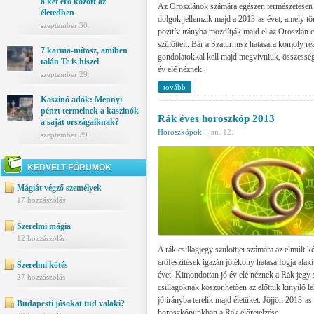
a két erő között az
Az Oroszlánok számára egészen természetesen
életedben
dolgok jellemzik majd a 2013-as évet, amely t
szeptember 30.
pozitív irányba mozdítják majd el az Oroszlán c
szülötteit. Bár a Szaturnusz hatására komoly rea
7 karma-mítosz, amiben
gondolatokkal kell majd megvívniuk, összess
talán Te is hiszel
év elé néznek.
szeptember 29.
tovább
Kaszinó adók: Mennyi
pénzt termelnek a kaszinók
Rák éves horoszkóp 2013
a saját országaiknak?
Horoszkópok
·
jan. 12.
szeptember 29.
KEDVELT FÓRUMOK
Mágiát végző személyek
17 hozzászólás
Szerelmi mágia
12 hozzászólás
A rák csillagjegy szülöttjei számára az elmúlt k
erőfeszítések igazán jótékony hatása fogja alakí
Szerelmi kötés
évet. Kimondottan jó év elé néznek a Rák jegy s
27 hozzászólás
csillagoknak köszönhetően az előttük kinyíló l
jó irányba terelik majd életüket. Jöjjön 2013-as
Budapesti jósokat tud valaki?
horoszkópunkban a Rák előrejelzése.