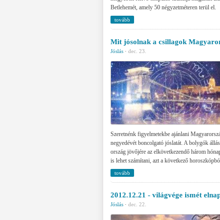
Betlehemét, amely 50 négyzetméteren terül el.
tovább
Mit jósolnak a csillagok Magyar
Jóslás
·
dec. 23.
Szeretnénk figyelmetekbe ajánlani Magyarorsz
negyedévét boncolgató jóslatát. A bolygók állá
ország jövőjére az elkövetkezendő három hóna
is lehet számítani, azt a következő horoszkópb
tovább
2012.12.21 - világvége ismét elna
Jóslás
·
dec. 22.