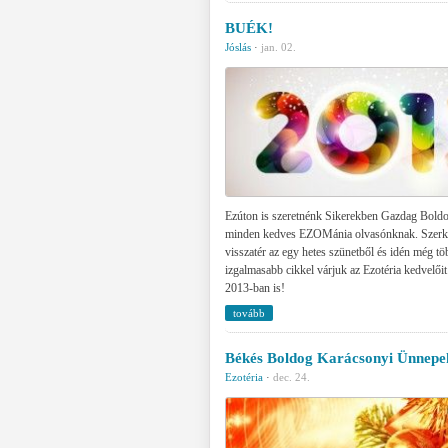
BUÉK!
Jóslás
·
jan. 02.
Ezúton is szeretnénk Sikerekben Gazdag Bold
minden kedves EZOMánia olvasónknak. Szerke
visszatér az egy hetes szünetből és idén még t
izgalmasabb cikkel várjuk az Ezotéria kedvelőit
2013-ban is!
tovább
Békés Boldog Karácsonyi Ünnepe
Ezotéria
·
dec. 24.