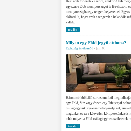
Régi arab történetek szerint, amikor Allah megte
egyszerre több mennyországot is létrehozott, é
mennyországba egy tengert helyezett el. Egyes
előfordult, hogy ezek a tengerek a halandók szá
váltak.
tovább
Milyen egy Föld jegyű otthona?
Egészség és életmód
·
jan. 03.
Három cikkből álló sorozatunkból megtudhatját
egy Föld, Víz vagy éppen egy Tűz jegyű otthon
csillagjegyünk gyakran befolyásolja azt, amive
magunkat és az a közvetlen környezetünkre is 
tehát milyen a Föld csillagjegyben születettek o
tovább