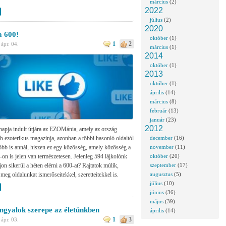
március
(2)
2022
július
(2)
2020
a 600!
október
(1)
1
2
·
ápr. 04.
március
(1)
2014
október
(1)
2013
október
(1)
április
(14)
március
(8)
február
(13)
január
(23)
2012
apja indult útjára az EZOMánia, amely az ország
bb ezoterikus magazinja, azonban a többi hasonló oldaltól
december
(16)
több is annál, hiszen ez egy közösség, amely közösség a
november
(11)
on is jelen van természetesen. Jelenleg 594 lájkolónk
október
(20)
on sikerül a héten elérni a 600-at? Rajtatok múlik,
szeptember
(17)
meg oldalunkat ismerőseitekkel, szeretteitekkel is.
augusztus
(5)
július
(10)
június
(36)
május
(39)
ngyalok szerepe az életünkben
április
(14)
1
3
·
ápr. 03.