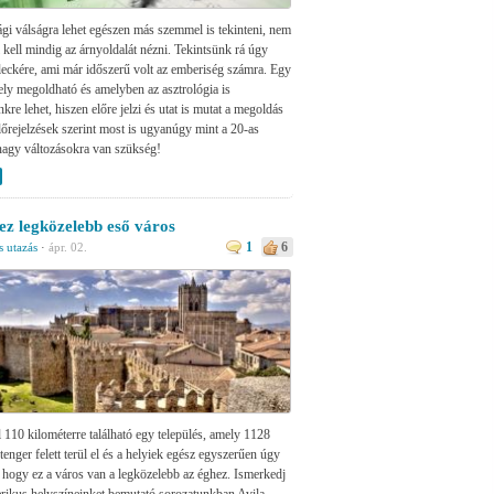
gi válságra lehet egészen más szemmel is tekinteni, nem
l kell mindig az árnyoldalát nézni. Tekintsünk rá úgy
leckére, ami már időszerű volt az emberiség számra. Egy
ely megoldható és amelyben az asztrológia is
kre lehet, hiszen előre jelzi és utat is mutat a megoldás
előrejelzések szerint most is ugyanúgy mint a 20-as
agy változásokra van szükség!
ez legközelebb eső város
1
6
s utazás
·
ápr. 02.
 110 kilométerre található egy település, amely 1128
tenger felett terül el és a helyiek egész egyszerűen úgy
, hogy ez a város van a legközelebb az éghez. Ismerkedj
rikus helyszíneinket bemutató sorozatunkban Avila