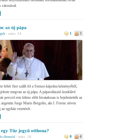
s városával.
nc az új pápa
1
3
égek
·
márc. 14.
te fehér füst szállt fel a Sixtusi-kápolna kéményéből,
 jelezte megvan az új pápa. A pápaválasztó konklávé
ár perccel este kilenc előtt hivatalosan is bejelentették az
z argentin Jorge Mario Bergolio, aki I. Ferenc néven
 az egyház vezetését.
 egy Tűz jegyű otthona?
0
4
és életmód
·
márc. 14.