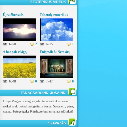
EZOTERIKUS VIDEÓK
Újra ébresztés -
Tolsztoly ezoterikus
Üzenetek az égi
gondolatai
világból
6970
2
6915
1
A hangok világa,
Enigmák 8: Nem árt,
ezoterikus látványfilm
ha tudod!
6648
0
7747
0
TANÁCSADÓINK, JÓSAINK
Hívja Magyarország legjobb tanácsadóit és jósait,
akiket csak neked válogattunk össze. Szerelem, pénz,
család, betegségek? Kérdezze bátran tanácsadóinkat!
SZAVAZÁS