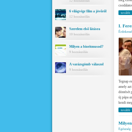
12 hozzászólás
csodálato
6 világvége film a jövőről
tovább
12 hozzászólás
I. Fere
Szerelem első látásra
Érdekess
10 hozzászólás
Milyen a bioritmusod?
9 hozzászólás
A varázsgömb válaszol
9 hozzászólás
Tegnap es
amely azt
döntését p
új pápa a
kezdi meg
tovább
Milyen
Egészség 