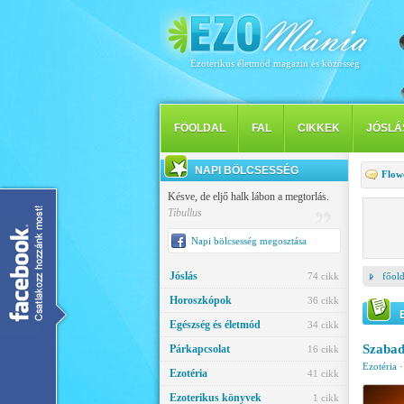
Ezoterikus életmód magazin és közösség
FÖOLDAL
FAL
CIKKEK
JÓSLÁ
NAPI BÖLCSESSÉG
Flow
Késve, de eljő halk lábon a megtorlás.
Tibullus
Napi bölcsesség megosztása
Jóslás
74 cikk
főold
Horoszkópok
36 cikk
Egészség és életmód
34 cikk
Szaba
Párkapcsolat
16 cikk
Ezotéria
Ezotéria
41 cikk
Ezoterikus könyvek
1 cikk