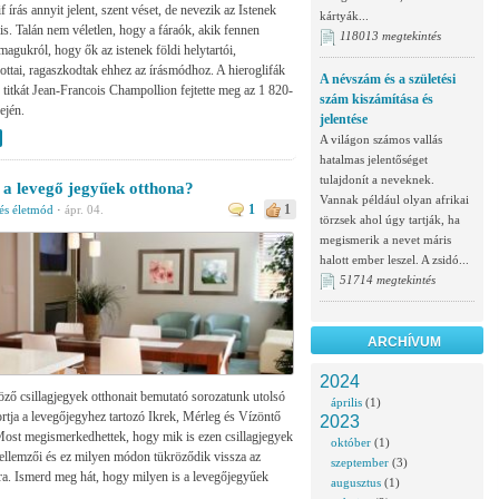
f írás annyit jelent, szent véset, de nevezik az Istenek
kártyák...
is. Talán nem véletlen, hogy a fáraók, akik fennen
118013 megtekintés
magukról, hogy ők az istenek földi helytartói,
ottai, ragaszkodtak ehhez az írásmódhoz. A hieroglifák
A névszám és a születési
 titkát Jean-Francois Champollion fejtette meg az 1 820-
szám kiszámítása és
ején.
jelentése
A világon számos vallás
hatalmas jelentőséget
tulajdonít a neveknek.
 a levegő jegyűek otthona?
Vannak például olyan afrikai
1
1
és életmód
·
ápr. 04.
törzsek ahol úgy tartják, ha
megismerik a nevet máris
halott ember leszel. A zsidó...
51714 megtekintés
ARCHÍVUM
2024
ző csillagjegyek otthonait bemutató sorozatunk utolsó
április
(1)
rtja a levegőjegyhez tartozó Ikrek, Mérleg és Vízöntő
2023
ost megismerkedhettek, hogy mik is ezen csillagjegyek
október
(1)
jellemzői és ez milyen módon tükröződik vissza az
szeptember
(3)
ra. Ismerd meg hát, hogy milyen is a levegőjegyűek
augusztus
(1)