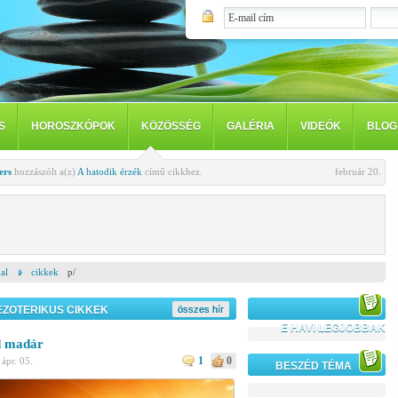
S
HOROSZKÓPOK
KÖZÖSSÉG
GALÉRIA
VIDEÓK
BLOG
ers
hozzászólt a(z)
A hatodik érzék
című cikkhez.
február 20.
al
cikkek
p/
EZOTERIKUS CIKKEK
összes hír
E HAVI LEGJOBBAK
d madár
1
0
·
ápr. 05.
BESZÉD TÉMA