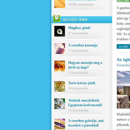
28280 megtekintés
A gazdasá
feltétlenü
mint egy 
BESZÉD TÉMA
lecke, am
Mágikus gömb
segítségün
37 hozzászólás
felé. Az 
években n
A szerelem karmája
tovább
17 hozzászólás
Az égh
Hogyan mutatja meg a
Ezoteriku
jövőt az inga?
15 hozzászólás
Tarot kártya játék
14 hozzászólás
Jóslatok macskáktól,
Egyiptom kedvenceitől
14 hozzászólás
Madridtól
méterre a 
A szerelem gyűrűje, ami
jellemzik
összeköt a pároddal!
meg ezote