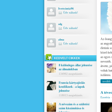
Ivettcintia96
Üdv nálunk!
sdg
Üdv nálunk!
Az őrangy
alma
az angyal
Üdv nálunk!
életünk s
közel-kele
az egyes 
KEDVELT CIKKEK
nevezték.
8 különleges állat jelentése
átvette, p
az álmainkban
voltak hat
134992 megtekintés
iszlámra.
tovább
Francia kártyajóslás
kezdőknek - a lapok
jelentése
A téved
118013 megtekintés
Ezotéria
A névszám és a születési
szám kiszámítása és