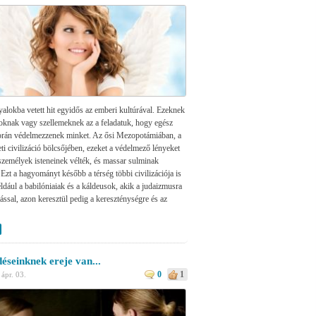
alokba vetett hit egyidős az emberi kultúrával. Ezeknek
oknak vagy szellemeknek az a feladatuk, hogy egész
orán védelmezzenek minket. Az ősi Mezopotámiában, a
ti civilizáció bölcsőjében, ezeket a védelmező lényeket
személyek isteneinek vélték, és massar sulminak
 Ezt a hagyományt később a térség többi civilizációja is
éldául a babilóniaiak és a káldeusok, akik a judaizmusra
ással, azon keresztül pedig a kereszténységre és az
éseinknek ereje van...
0
1
·
ápr. 03.