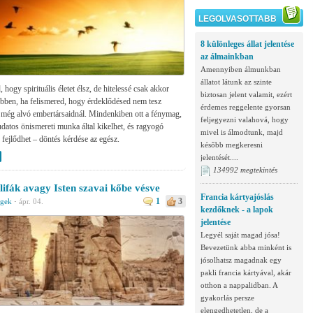
LEGOLVASOTTABB
8 különleges állat jelentése
az álmainkban
Amennyiben álmunkban
állatot látunk az szinte
, hogy spirituális életet élsz, de hitelessé csak akkor
biztosan jelent valamit, ezért
ebben, ha felismered, hogy érdeklődésed nem tesz
érdemes reggelente gyorsan
még alvó embertársaidnál. Mindenkiben ott a fénymag,
feljegyezni valahová, hogy
udatos önismereti munka által kikelhet, és ragyogó
mivel is álmodtunk, majd
fejlődhet – döntés kérdése az egész.
később megkeresni
jelentését....
134992 megtekintés
lifák avagy Isten szavai kőbe vésve
Francia kártyajóslás
1
3
égek
·
ápr. 04.
kezdőknek - a lapok
jelentése
Legyél saját magad jósa!
Bevezetünk abba minként is
jósolhatsz magadnak egy
pakli francia kártyával, akár
otthon a nappalidban. A
gyakorlás persze
elengedhetetlen, de a