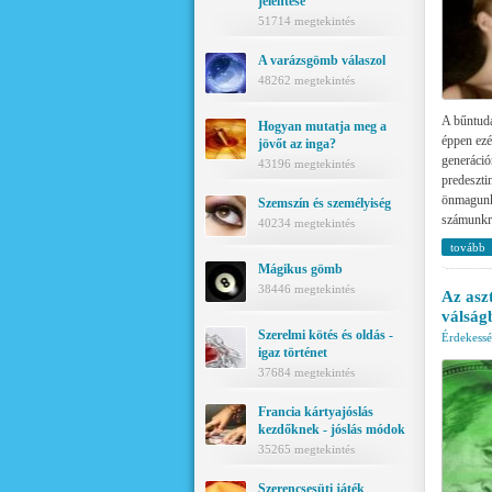
jelentése
51714 megtekintés
A varázsgömb válaszol
48262 megtekintés
A bűntuda
Hogyan mutatja meg a
éppen ezé
jövőt az inga?
generációr
43196 megtekintés
predeszti
önmagunkk
Szemszín és személyiség
számunkra
40234 megtekintés
tovább
Mágikus gömb
38446 megtekintés
Az asz
válság
Szerelmi kötés és oldás -
Érdekess
igaz történet
37684 megtekintés
Francia kártyajóslás
kezdőknek - jóslás módok
35265 megtekintés
Szerencsesüti játék