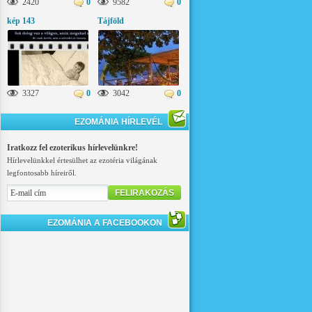
2420
0
9582
0
kép 143
Tájföld
3327
0
3042
0
EZOMÁNIA HÍRLEVÉL
Iratkozz fel ezoterikus hírlevelünkre!
Hírlevelünkkel értesülhet az ezotéria világának
legfontosabb híreiről.
FELIRAKOZÁS
EZOMÁNIA A FACEBOOKON