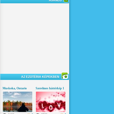
AJÁNLÓ
AZ EZOTÉRIA KÉPEKBEN
Muskoka, Ontario
Szerelmes háttérkép 1