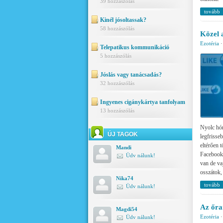
39 hozzászólás
tovább
Kinél jósoltassak?
58 hozzászólás
Közel 
Ezotéria
Telepatikus kommunikáció
5 hozzászólás
Jóslás vagy tanácsadás?
32 hozzászólás
Ingyenes cigánykártya tanfolyam
13 hozzászólás
Nyolc hón
ÚJ TAGOK
legfrisse
eltérően 
Mandi
Facebook-
Üdv nálunk!
van de vaj
osszátok, 
Nika74
tovább
Üdv nálunk!
Az őra
Magdi54
Ezotéria
Üdv nálunk!