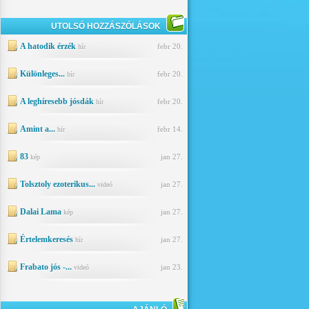
UTOLSÓ HOZZÁSZÓLÁSOK
A hatodik érzék
febr 20.
hír
Különleges...
febr 20.
hír
A leghíresebb jósdák
febr 20.
hír
Amint a...
febr 14.
hír
83
jan 27.
kép
Tolsztoly ezoterikus...
jan 27.
videó
Dalai Lama
jan 27.
kép
Értelemkeresés
jan 27.
hír
Frabato jós -...
jan 23.
videó