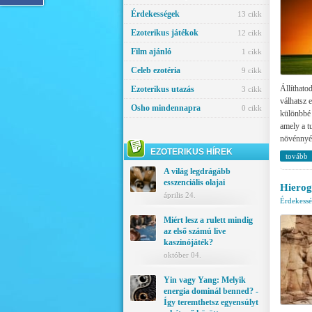
Érdekességek
13 cikk
Ezoterikus játékok
12 cikk
Film ajánló
1 cikk
Celeb ezotéria
9 cikk
Állíthatod
Ezoterikus utazás
3 cikk
válhatsz 
Osho mindennapra
0 cikk
különbbé 
amely a t
növénnyé 
EZOTERIKUS HÍREK
tovább
A világ legdrágább
esszenciális olajai
Hierog
április 24.
Érdekess
Miért lesz a rulett mindig
az első számú live
kaszinójáték?
október 04.
Yin vagy Yang: Melyik
energia dominál benned? -
Így teremthetsz egyensúlyt