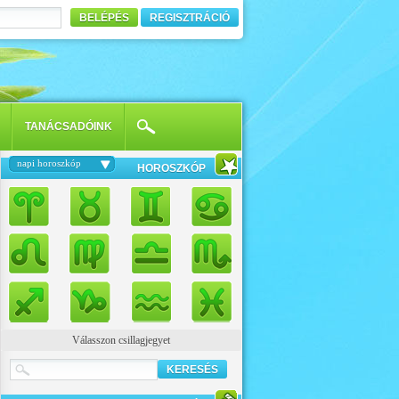
BELÉPÉS
REGISZTRÁCIÓ
TANÁCSADÓINK
napi horoszkóp
HOROSZKÓP
Válasszon csillagjegyet