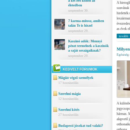
a két erő között az
A hierogli
életedben
szavának 
szeptember 30.
hirdették 
leszármaz
7 karma-mítosz, amiben
évezredes
talán Te is hiszel
as évek el
szeptember 29.
tovább
Kaszinó adók: Mennyi
pénzt termelnek a kaszinók
Milyen
a saját országaiknak?
Egészség 
szeptember 29.
KEDVELT FÓRUMOK
Mágiát végző személyek
17 hozzászólás
Szerelmi mágia
12 hozzászólás
A különbö
jegycsopo
Szerelmi kötés
hármas. M
27 hozzászólás
alapvető 
otthonaik
Budapesti jósokat tud valaki?
otthona.