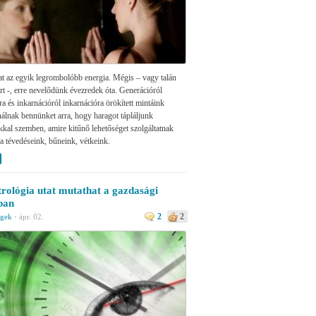
t az egyik legrombolóbb energia. Mégis – vagy talán
rt -, erre nevelődünk évezredek óta. Generációról
a és inkarnációról inkarnációra örökített mintáink
nálnak bennünket arra, hogy haragot tápláljunk
al szemben, amire kitűnő lehetőséget szolgáltatnak
 tévedéseink, bűneink, vétkeink.
trológia utat mutathat a gazdasági
ban
2
2
égek
·
ápr. 02.